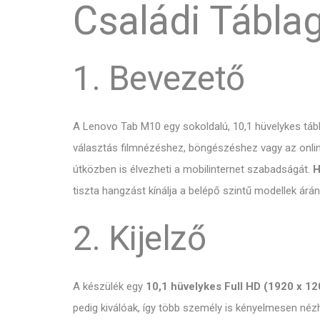
Családi Tábla
1. Bevezető
A Lenovo Tab M10 egy sokoldalú,
10,
1 hüvelykes táb
választás filmnézéshez,
böngészéshez vagy az onli
útközben is élvezheti a mobilinternet szabadságát.
H
tiszta hangzást kínálja a belépő szintű modellek árá
2. Kijelző
A készülék egy
10,1 hüvelykes Full HD (1920 x 12
pedig kiválóak,
így több személy is kényelmesen nézh