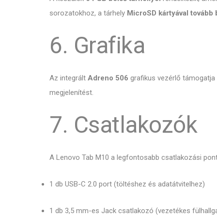
sorozatokhoz,
a tárhely
MicroSD kártyával tovább 
6. Grafika
Az integrált
Adreno 506
grafikus vezérlő támogatja 
megjelenítést.
7. Csatlakozók
A Lenovo Tab M10 a legfontosabb csatlakozási ponto
1 db USB-C 2.
0 port (töltéshez és adatátvitelhez)
1 db 3,
5 mm-es Jack csatlakozó (vezetékes fülhallg