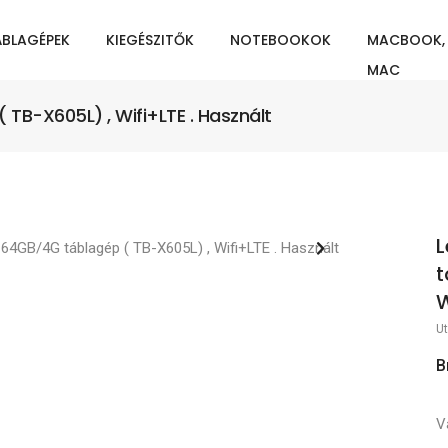
ÁBLAGÉPEK
KIEGÉSZITŐK
NOTEBOOKOK
MACBOOK,
MAC
 TB-X605L) , Wifi+LTE . Használt
L
t
W
Ut
B
V