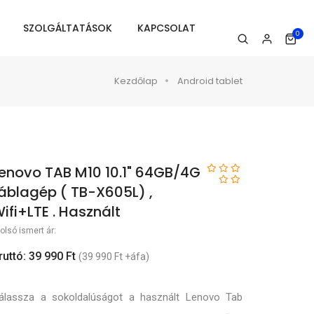
SZOLGÁLTATÁSOK
KAPCSOLAT
0
Kezdőlap
Android tablet
enovo TAB M10 10.1" 64GB/4G
áblagép ( TB-X605L) ,
ifi+LTE . Használt
olsó ismert ár:
ruttó: 39 990 Ft
(39 990 Ft +áfa)
álassza a sokoldalúságot a használt Lenovo Tab