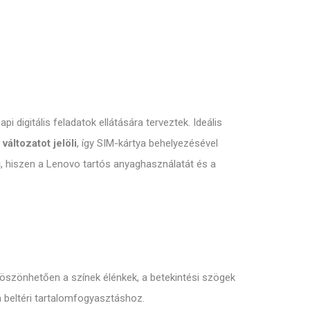
i digitális feladatok ellátására terveztek.
Ideális
áltozatot jelöli
,
így SIM-kártya behelyezésével
s
,
hiszen a Lenovo tartós anyaghasználatát és a
öszönhetően a színek élénkek,
a betekintési szögek
a beltéri tartalomfogyasztáshoz.