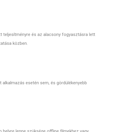
t teljesítményre és az alacsony fogyasztásra lett
tatása közben.
tt alkalmazás esetén sem,
és gördülékenyebb
 helyre lenne szüksége offline filmekhez vagy