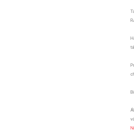
T
R
H
t
P
c
B
Á
v
N