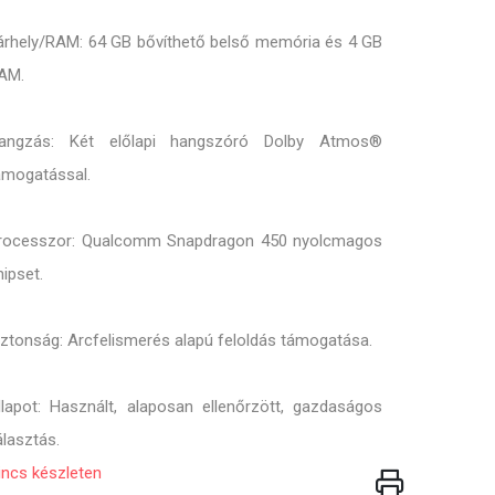
árhely/RAM: 64 GB bővíthető belső memória és 4 GB
AM.
angzás: Két előlapi hangszóró Dolby Atmos®
ámogatással.
rocesszor: Qualcomm Snapdragon 450 nyolcmagos
hipset.
iztonság: Arcfelismerés alapú feloldás támogatása.
llapot: Használt, alaposan ellenőrzött, gazdaságos
álasztás.
incs készleten