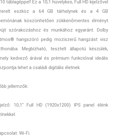
10 táblagéppel! Ez a 10,1 hüvelykes, Full HD kijelzővel
zerelt eszköz a 64 GB tárhelynek és a 4 GB
emóriának köszönhetően zökkenőmentes élményt
yújt szórakozáshoz és munkához egyaránt. Dolby
tmos® hangszóró pedig moziszerű hangzást visz
tthonába. Megbízható, tesztelt állapotú készülék,
mely kedvező árával és prémium funkcióival ideális
özpontja lehet a családi digitális életnek.
őbb jellemzők:
ijelző: 10,1" Full HD (1920x1200) IPS panel élénk
zínekkel.
apcsolat: Wi-Fi.