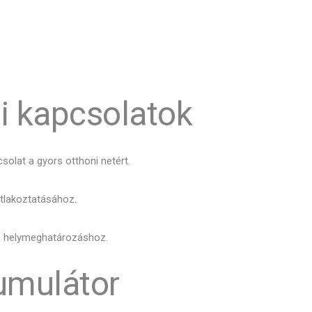
li kapcsolatok
solat a gyors otthoni netért.
atlakoztatásához.
s helymeghatározáshoz.
umulátor