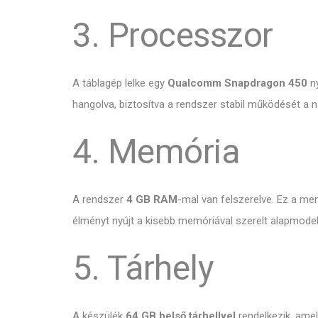
3. Processzor
A táblagép lelke egy
Qualcomm Snapdragon 450
ny
hangolva,
biztosítva a rendszer stabil működését a 
4. Memória
A rendszer
4 GB RAM
-mal van felszerelve.
Ez a mem
élményt nyújt a kisebb memóriával szerelt alapmodel
5. Tárhely
A készülék
64 GB belső tárhellyel
rendelkezik,
amely