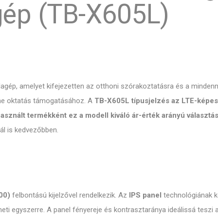
gép (TB-X605L)
lagép,
amelyet kifejezetten az otthoni szórakoztatásra és a mindennap
ne oktatás támogatásához.
A
TB-X605L típusjelzés az LTE-képes v
asznált termékként ez a modell kiváló ár-érték arányú választá
nál is kedvezőbben.
00)
felbontású kijelzővel rendelkezik.
Az
IPS panel
technológiának k
eti egyszerre.
A panel fényereje és kontrasztaránya ideálissá teszi 