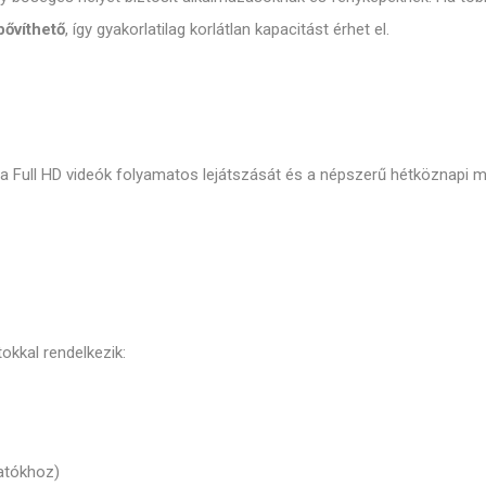
bővíthető
,
így gyakorlatilag korlátlan kapacitást érhet el.
a Full HD videók folyamatos lejátszását és a népszerű hétköznapi mo
kkal rendelkezik:
atókhoz)