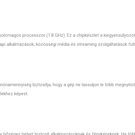
olcmagos processzor (1.
8 GHz).
Ez a chipkészlet a kiegyensúlyozot
napi alkalmazások,
közösségi média és streaming szolgáltatások fut
óriamennyiség biztosítja,
hogy a gép ne lassuljon le több megnyito
lekhez képest.
 bőséges helyet biztosít alkalmazásoknak és fényképeknek.
Ha több