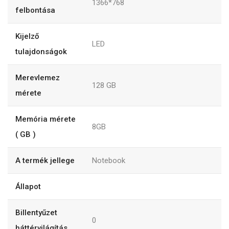
1366*768
felbontása
Kijelző
LED
tulajdonságok
Merevlemez
128
GB
mérete
Memória mérete
8GB
( GB )
A termék jellege
Notebook
Állapot
Billentyűzet
0
háttérvilágítás