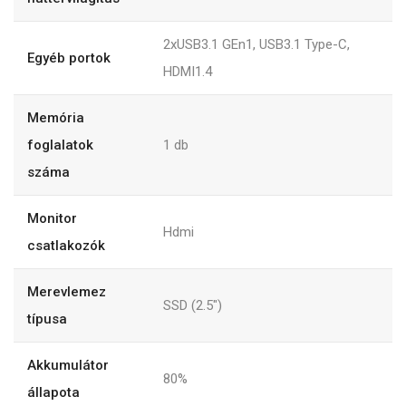
2xUSB3.1 GEn1, USB3.1 Type-C,
Egyéb portok
HDMI1.4
Memória
foglalatok
1
db
száma
Monitor
Hdmi
csatlakozók
Merevlemez
SSD (2.5")
típusa
Akkumulátor
80%
állapota