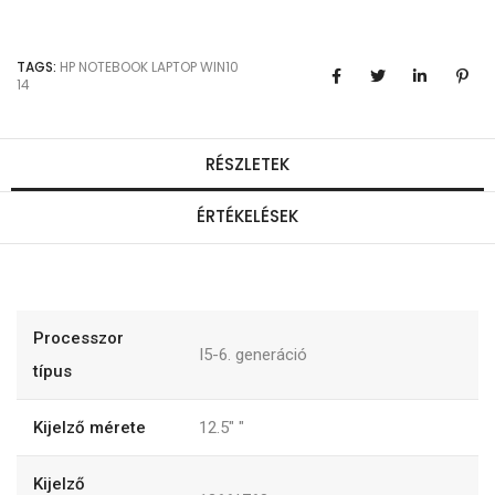
TAGS:
HP
NOTEBOOK
LAPTOP
WIN10
14
RÉSZLETEK
ÉRTÉKELÉSEK
Processzor
I5-6. generáció
típus
Kijelző mérete
12.5"
"
Kijelző