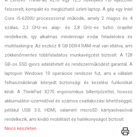
A Lenovo ThinkPad X270 egy 12,5 hüvelykes HD kijelzővel
felszerelt, kompakt és megbízható üzleti laptop. A gép egy Intel
Core i5-6200U processzorral működik, amely 2 magos és 4
szálas, 2,3 GHz-es alap- és 2,8 GHz-es turbó órajellel
rendelkezik, így alkalmas mindennapi irodai feladatokra és
multitaskingra. Az eszköz 8 GB DDR4 RAM-mal van ellátva, ami
zökkenőmentes többfeladatos munkavégzést biztosít. A 128
GB-os SSD gyors adatátvitelt és rendszerműködést garantál. A
laptopon Windows 10 operációs rendszer fut, ami a vállalati
felhasználóknak kiterjedt biztonsági és kezelési funkciókat
kínál. A ThinkPad X270 ergonomikus billentyűzettel, hosszú
akkumulátor-üzemidővel és számos csatlakozási lehetőséggel,
például USB 3.0, HDMI, valamint microSD kártyaolvasóval
rendelkezik, ami kiváló mobilitást és hatékonyságot biztosít.
Nincs készleten