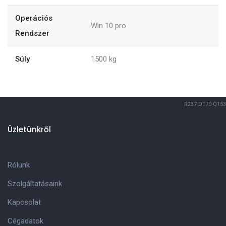
Operációs
Win 10 pro
Rendszer
Súly
1500
kg
R237
D170
Q153
Üzletünkről
Rólunk
Szolgáltatásaink
Kapcsolat
Cégadatok