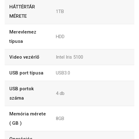
HÁTTÉRTÁR
1TB
MÉRETE
Merevlemez
HDD
típusa
Video vezérlő
Intel Iris 5100
USB port típusa
USB3.0
USB portok
4
db
száma
Memória mérete
8GB
( GB )