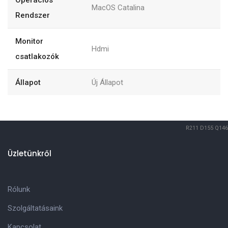
Operációs
MacOS Catalina
Rendszer
Monitor
Hdmi
csatlakozók
Állapot
Új Állapot
R211
D155
Q146
Üzletünkről
Rólunk
Szolgáltatásaink
Kapcsolat