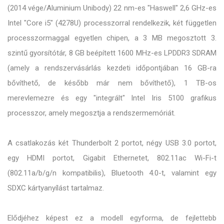
(2014 vége/Aluminium Unibody) 22 nm-es "Haswell" 2,6 GHz-es
Intel "Core i5" (4278U) processzorral rendelkezik, két független
processzormaggal egyetlen chipen, a 3 MB megosztott 3.
szintű gyorsítótár, 8 GB beépített 1600 MHz-es LPDDR3 SDRAM
(amely a rendszervásárlás kezdeti időpontjában 16 GB-ra
bővíthető, de később már nem bővíthető), 1 TB-os
merevlemezre és egy "integrált" Intel Iris 5100 grafikus
processzor, amely megosztja a rendszermemóriát.
A csatlakozás két Thunderbolt 2 portot, négy USB 3.0 portot,
egy HDMI portot, Gigabit Ethernetet, 802.11ac Wi-Fi-t
(802.11a/b/g/n kompatibilis), Bluetooth 4.0-t, valamint egy
SDXC kártyanyílást tartalmaz.
Elődjéhez képest ez a modell egyforma, de fejlettebb