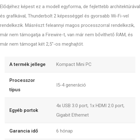
Elődjéhez képest ez a modell egyforma, de fejlettebb architektúrával
és grafikával, Thunderbolt 2 képességgel és gyorsabb Wi-Fi-vel
rendelkezik. Másrészt feleannyi magos processzorral rendelkezik,
már nem támogatja a Firewire-t, van már nem bővíthető RAM, és
már nem támogat két 2,5"-os meghajtót.
A termék jellege
Kompact Mini PC
Processzor
I5-4 generáció
típus
4x USB 3.0 port, 1x HDMI 2.0 port,
Egyéb portok
Gigabit Ethernet
Garancia idő
6
hónap