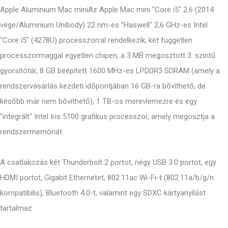
Apple Aluminium Mac miniAz Apple Mac mini "Core i5" 2.6 (2014
vége/Aluminium Unibody) 22 nm-es "Haswell" 2,6 GHz-es Intel
"Core i5" (4278U) processzorral rendelkezik, két független
processzormaggal egyetlen chipen, a 3 MB megosztott 3. szintű
gyorsítótár, 8 GB beépített 1600 MHz-es LPDDR3 SDRAM (amely a
rendszervásárlás kezdeti időpontjában 16 GB-ra bővíthető, de
később már nem bővíthető), 1 TB-os merevlemezre és egy
"integrált" Intel Iris 5100 grafikus processzor, amely megosztja a
rendszermemóriát.
A csatlakozás két Thunderbolt 2 portot, négy USB 3.0 portot, egy
HDMI portot, Gigabit Ethernetet, 802.11ac Wi-Fi-t (802.11a/b/g/n
kompatibilis), Bluetooth 4.0-t, valamint egy SDXC kártyanyílást
tartalmaz.