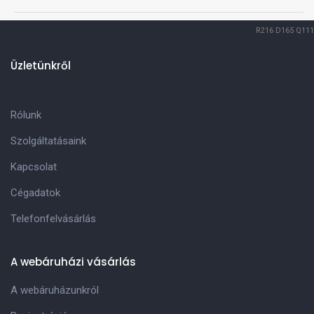
R216
D165
Q111
Üzletünkről
Rólunk
Szolgáltatásaink
Kapcsolat
Cégadatok
Telefonfelvásárlás
A webáruházi vásárlás
A webáruházunkról