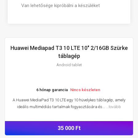
Van lehetősége kipróbálni a készüléket
Huawei Mediapad T3 10 LTE 10" 2/16GB Szürke
ANDROID TABLET
táblagép
Android tablet
6 hónap garancia
Nincs készleten
A Huawei MediaPad T3 10 LTE egy 10 hüvelykes táblagép, amely
ideális multimédiás tartalmak fogyasztására és...
...tovább
35 000 Ft