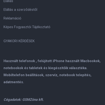
Elállás
Elállás a szerződéstől
Reklamáció
Képes Fogyasztói Tájékoztató
GYAKORI KÉRDÉSEK
Használt telefonok , felújitott iPhone használt Macbookok,
notebookok és tabletek és kiegészitőik választéka.
Mobiltelefon beállitások, szervíz, notebook telepités,
adatmentés.
Cégadatok: GSMZóna kft.