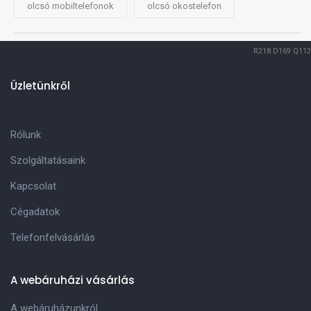
olcsó mobiltelefonok
olcsó okostelefon
R218
D169
Q112
Üzletünkről
Rólunk
Szolgáltatásaink
Kapcsolat
Cégadatok
Telefonfelvásárlás
A webáruházi vásárlás
A webáruházunkról