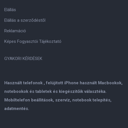
Elállás
Elállás a szerződéstől
Reklamáció
Képes Fogyasztói Tájékoztató
GYAKORI KÉRDÉSEK
Használt telefonok , felújitott iPhone használt Macbookok,
notebookok és tabletek és kiegészitőik választéka.
Mobiltelefon beállitások, szervíz, notebook telepités,
adatmentés.