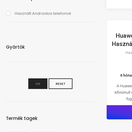
Használt Androidos telefonok
Huawe
HA
Használ
Gyártók
Has
6 hóna
OK
RESET
A Huawei
kifinomult
fog
Termék tagek