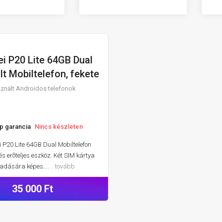
i P20 Lite 64GB Dual
SZNÁLT ANDROIDOS TELEFONOK
t Mobiltelefon, fekete
znált Androidos telefonok
p garancia
Nincs készleten
 P20 Lite 64GB Dual Mobiltelefon
 és erõteljes eszköz. Két SIM kártya
adására képes....
...tovább
35 000 Ft