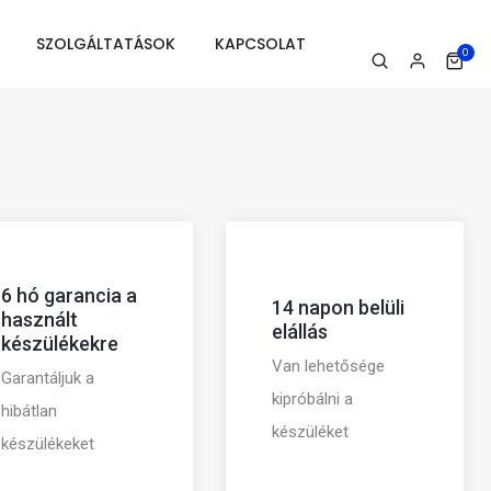
SZOLGÁLTATÁSOK
KAPCSOLAT
0
6 hó garancia a
14 napon belüli
használt
elállás
készülékekre
Van lehetősége
Garantáljuk a
kipróbálni a
hibátlan
készüléket
készülékeket