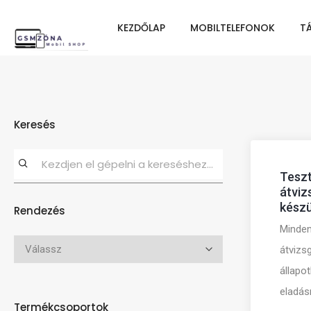
KEZDŐLAP
MOBILTELEFONOK
T
Keresés
Teszt
átviz
készü
Rendezés
Minden
átvizsg
állapo
eladás
Termékcsoportok