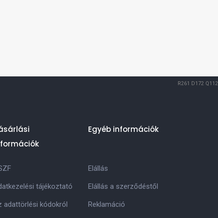
R261
D172
Q112
ásárlási
Egyéb információk
nformációk
SZF
Elállás
atkezelési tájékoztató
Elállás a szerződéstől
 adattörlési kódokról
Reklamáció