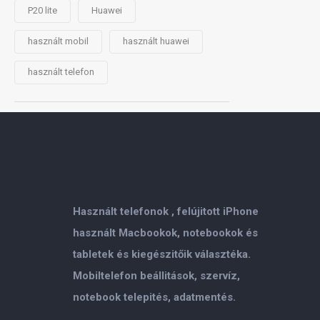
P20 lite
Huawei
használt mobil
használt huawei
használt telefon
Használt telefonok , felújitott iPhone
használt Macbookok, notebookok és
tabletek és kiegészitőik választéka.
Mobiltelefon beállitások, szervíz,
notebook telepités, adatmentés.