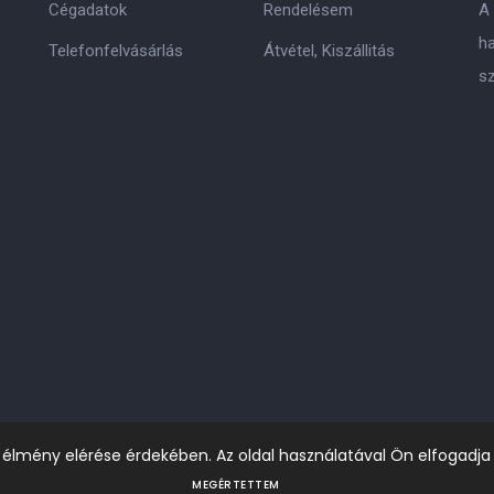
Cégadatok
Rendelésem
A
h
Telefonfelvásárlás
Átvétel, Kiszállitás
s
i élmény elérése érdekében. Az oldal használatával Ön elfogadja
MEGÉRTETTEM