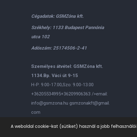
Cégadatok: GSMZóna kft.
Székhely: 1133 Budapest Pannónia
utca 102
Adószám: 25174506-2-41
Személyes átvétel: GSMZóna kft.
1134.Bp. Váci út 9-15
H-P: 9.00-17.00,Szo: 9.00-13.00
+36205534995
+36209906363
/>email:
info@gsmzona.hu
gsmzonakft@gmail.
com
A weboldal cookie-kat (sütiket) használ a jobb felhasználó