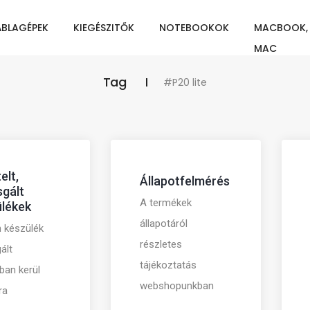
ÁBLAGÉPEK
KIEGÉSZITŐK
NOTEBOOKOK
MACBOOK,
MAC
Tag
#P20 lite
elt,
Állapotfelmérés
sgált
A termékek
lékek
állapotáról
 készülék
részletes
ált
tájékoztatás
tban kerül
webshopunkban
ra