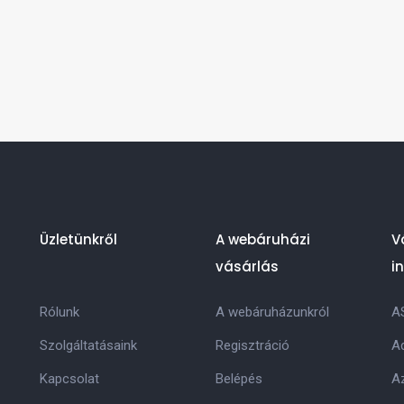
Üzletünkről
A webáruházi
V
vásárlás
i
Rólunk
A webáruházunkról
A
Szolgáltatásaink
Regisztráció
Ad
Kapcsolat
Belépés
Az