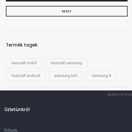
RESET
Termék tagek
használt mobil
használt samsung
használt android
samsung teló
Samsung A
R230
D173
Q120
Üzletünkről
Rólunk