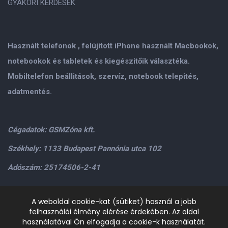
GYAKORI KÉRDÉSEK
Használt telefonok , felújitott iPhone használt Macbookok,
notebookok és tabletek és kiegészitőik választéka.
Mobiltelefon beállitások, szervíz, notebook telepités,
adatmentés.
Cégadatok: GSMZóna kft.
Székhely: 1133 Budapest Pannónia utca 102
Adószám: 25174506-2-41
Személyes átvétel: GSMZóna kft. 1134.Bp. Váci út 9-15
A weboldal cookie-kat (sütiket) használ a jobb
felhasználói élmény elérése érdekében. Az oldal
H-P: 9.00-17.00,Szo: 9.00-13.00
+36205534995
+36209906363
használatával Ön elfogadja a cookie-k használatát.