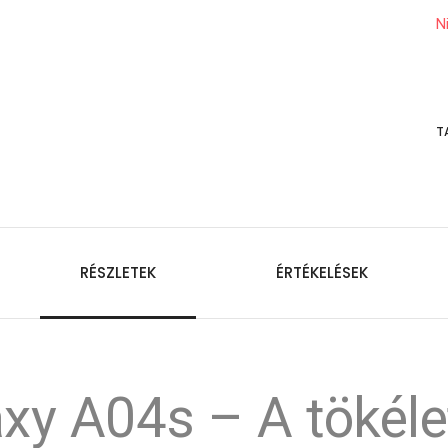
N
T
RÉSZLETEK
ÉRTÉKELÉSEK
y A04s – A tökéle