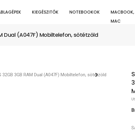
ÁBLAGÉPEK
KIEGÉSZITŐK
NOTEBOOKOK
MACBOOK,
MAC
ual (A047F) Mobiltelefon, sötétzöld
S
3
M
Ut
B
S