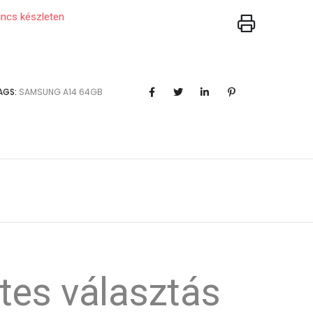
incs készleten
AGS:
SAMSUNG
A14
64GB
tes választás