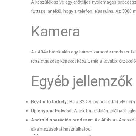
A készülék szíve egy erőteljes nyolcmagos processz
futtass, anélkül, hogy a telefon lelassulna. Az 500
Kamera
Az A04s hátoldalán egy három kamerás rendszer tal
részletgazdag képeket készít, míg a további érzékelő
Egyéb jellemzők
Bővíthető tárhely:
Ha a 32 GB-os belső tárhely nem 
Ujjlenyomat-olvasó:
A telefon oldalán található uj
Android operációs rendszer:
Az A04s az Android op
alkalmazásokat használhatod.