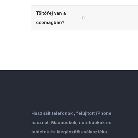
Töltőfej van a
0
csomagban?
Használt telefonok , felújitott iPhone
használt Macbookok, notebookok és
tabletek és kiegészitőik választéka.