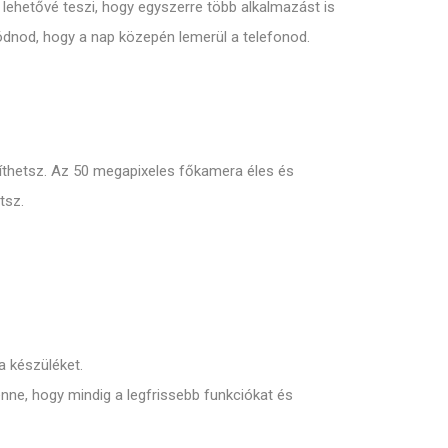
ehetővé teszi, hogy egyszerre több alkalmazást is
gódnod, hogy a nap közepén lemerül a telefonod.
íthetsz. Az 50 megapixeles főkamera éles és
tsz.
a készüléket.
enne, hogy mindig a legfrissebb funkciókat és