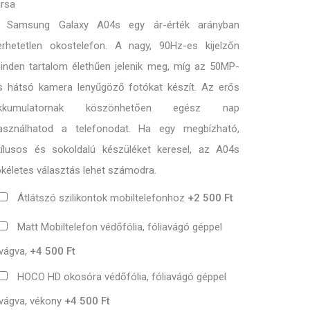
ársa
 Samsung Galaxy A04s egy ár-érték arányban
erhetetlen okostelefon. A nagy, 90Hz-es kijelzőn
inden tartalom élethűen jelenik meg, míg az 50MP-
s hátsó kamera lenyűgöző fotókat készít. Az erős
kkumulatornak köszönhetően egész nap
asználhatod a telefonodat. Ha egy megbízható,
tílusos és sokoldalú készüléket keresel, az A04s
ökéletes választás lehet számodra.
Átlátszó szilikontok mobiltelefonhoz
+2 500 Ft
Matt Mobiltelefon védőfólia, fóliavágó géppel
vágva,
+4 500 Ft
HOCO HD okosóra védőfólia, fóliavágó géppel
vágva, vékony
+4 500 Ft