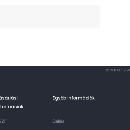
R289
D197
Q179
ásárlási
Egyéb információk
nformációk
SZF
Elállás