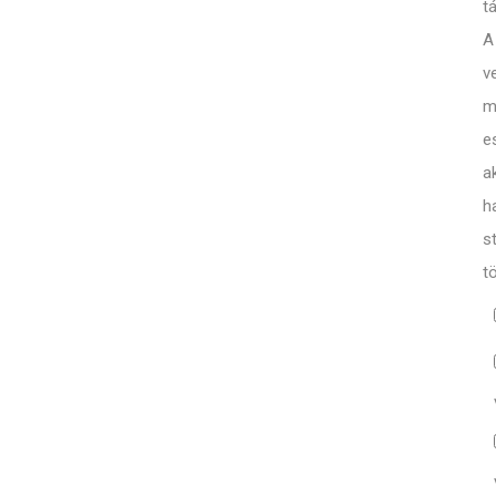
t
A
v
m
e
a
h
s
t