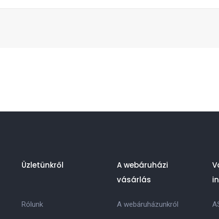
Üzletünkről
A webáruházi
V
vásárlás
i
Rólunk
A webáruházunkról
A