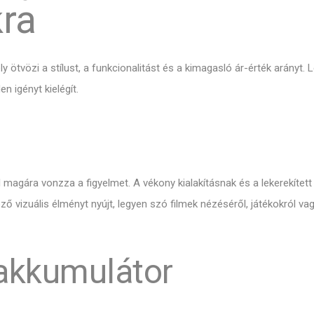
ra
tvözi a stílust, a funkcionalitást és a kimagasló ár-érték arányt. 
n igényt kielégít.
agára vonzza a figyelmet. A vékony kialakításnak és a lekerekítet
göző vizuális élményt nyújt, legyen szó filmek nézéséről, játékokról 
 akkumulátor