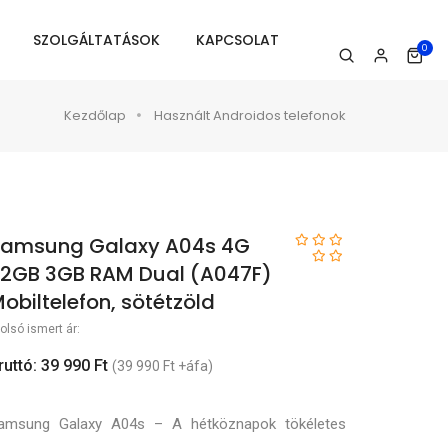
SZOLGÁLTATÁSOK
KAPCSOLAT
0
Kezdőlap
Használt Androidos telefonok
amsung Galaxy A04s 4G
2GB 3GB RAM Dual (A047F)
obiltelefon, sötétzöld
olsó ismert ár:
ruttó: 39 990 Ft
(39 990 Ft +áfa)
amsung Galaxy A04s – A hétköznapok tökéletes