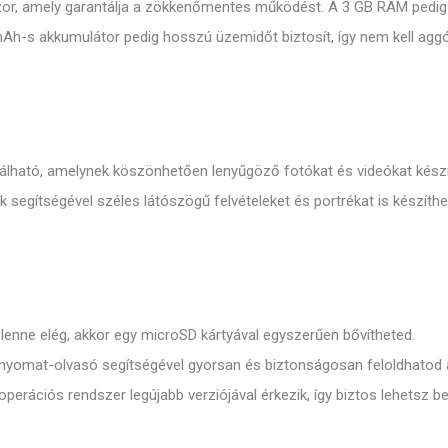
or, amely garantálja a zökkenőmentes működést. A 3 GB RAM pedig l
0 mAh-s akkumulátor pedig hosszú üzemidőt biztosít, így nem kell ag
álható, amelynek köszönhetően lenyűgöző fotókat és videókat kész
k segítségével széles látószögű felvételeket és portrékat is készíthe
lenne elég, akkor egy microSD kártyával egyszerűen bővítheted.
jlenyomat-olvasó segítségével gyorsan és biztonságosan feloldhatod 
erációs rendszer legújabb verziójával érkezik, így biztos lehetsz b