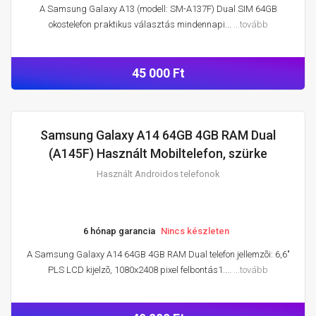
A Samsung Galaxy A13 (modell: SM-A137F) Dual SIM 64GB
okostelefon praktikus választás mindennapi...
...tovább
45 000 Ft
Samsung Galaxy A14 64GB 4GB RAM Dual
HASZNÁLT ANDROIDOS TELEFONOK
(A145F) Használt Mobiltelefon, szürke
Használt Androidos telefonok
6 hónap garancia
Nincs készleten
A Samsung Galaxy A14 64GB 4GB RAM Dual telefon jellemzõi: 6,6"
PLS LCD kijelzõ, 1080x2408 pixel felbontás1....
...tovább