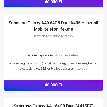
40 000 Ft
Samsung Galaxy A40 64GB Dual A405 Használt
HASZNÁLT ANDROIDOS TELEFONOK
Mobiltelefon, fekete
Használt Androidos telefonok
6 hónap garancia
Nincs készleten
A Samsung Galaxy A40 (modell: A405) egy stílusos és megbízható
okostelefon. Két SIM kártya fogadására...
...tovább
40 000 Ft
Samsung Galaxy A41 64GB Dual (A415FZ)