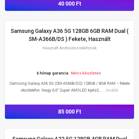
40 000 Ft
Samsung Galaxy A36 5G 128GB 6GB RAM Dual (
HASZNÁLT ANDROIDOS TELEFONOK
SM-A366B/DS ) Fekete, Használt
Használt Androidos telefonok
6 hónap garancia
Nincs készleten
Samsung Galaxy A36 5G (SM-A366B/DS) 128GB / 8GB RAM – fekete
okostelefon. Nagy 6,6″ Super AMOLED kijelző,...
...tovább
85 000 Ft
Samsung Galaxy A22 5G 128GB 4GB RAM Dual