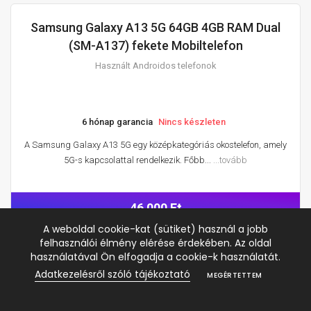
Samsung Galaxy A13 5G 64GB 4GB RAM Dual
HASZNÁLT ANDROIDOS TELEFONOK
(SM-A137) fekete Mobiltelefon
Használt Androidos telefonok
6 hónap garancia
Nincs készleten
A Samsung Galaxy A13 5G egy középkategóriás okostelefon, amely
5G-s kapcsolattal rendelkezik. Főbb...
...tovább
46 000 Ft
A weboldal cookie-kat (sütiket) használ a jobb
felhasználói élmény elérése érdekében. Az oldal
használatával Ön elfogadja a cookie-k használatát.
Samsung Galaxy A26 5G 128GB 6GB RAM Dual
Adatkezelésről szóló tájékoztató
MEGÉRTETTEM
HASZNÁLT ANDROIDOS TELEFONOK
(SM-A266B) FEKETE, HASZNÁLT
Használt Androidos telefonok