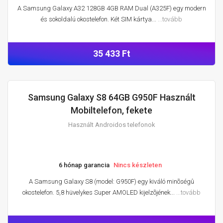
A Samsung Galaxy A32 128GB 4GB RAM Dual (A325F) egy modern
és sokoldalú okostelefon. Két SIM kártya...
...tovább
35 433 Ft
Samsung Galaxy S8 64GB G950F Használt
HASZNÁLT ANDROIDOS TELEFONOK
Mobiltelefon, fekete
Használt Androidos telefonok
6 hónap garancia
Nincs készleten
A Samsung Galaxy S8 (model: G950F) egy kiváló minõségû
okostelefon. 5,8 hüvelykes Super AMOLED kijelzõjének...
...tovább