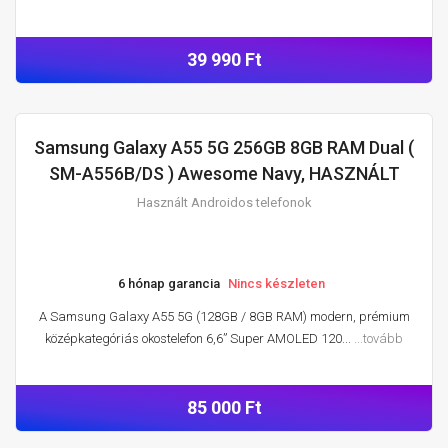
39 990 Ft
Samsung Galaxy A55 5G 256GB 8GB RAM Dual (
HASZNÁLT ANDROIDOS TELEFONOK
SM-A556B/DS ) Awesome Navy, HASZNÁLT
Használt Androidos telefonok
6 hónap garancia
Nincs készleten
A Samsung Galaxy A55 5G (128GB / 8GB RAM) modern, prémium
középkategóriás okostelefon 6,6” Super AMOLED 120...
...tovább
85 000 Ft