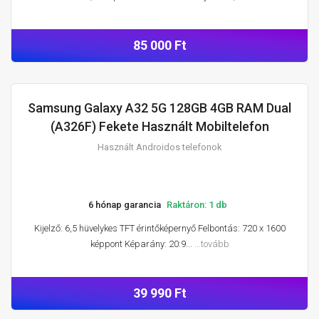
85 000 Ft
Samsung Galaxy A32 5G 128GB 4GB RAM Dual
HASZNÁLT ANDROIDOS TELEFONOK
(A326F) Fekete Használt Mobiltelefon
Használt Androidos telefonok
6 hónap garancia
Raktáron: 1 db
Kijelző: 6,5 hüvelykes TFT érintőképernyő Felbontás: 720 x 1600
képpont Képarány: 20:9...
...tovább
39 990 Ft