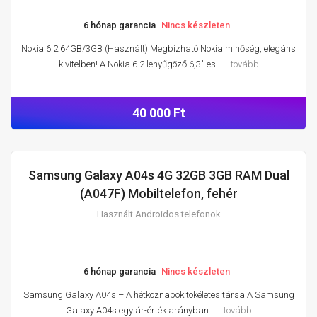
6 hónap garancia
Nincs készleten
Nokia 6.2 64GB/3GB (Használt) Megbízható Nokia minőség, elegáns
kivitelben! A Nokia 6.2 lenyűgöző 6,3"-es...
...tovább
40 000 Ft
Samsung Galaxy A04s 4G 32GB 3GB RAM Dual
HASZNÁLT ANDROIDOS TELEFONOK
(A047F) Mobiltelefon, fehér
Használt Androidos telefonok
6 hónap garancia
Nincs készleten
Samsung Galaxy A04s – A hétköznapok tökéletes társa A Samsung
Galaxy A04s egy ár-érték arányban...
...tovább