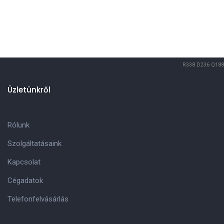
R338
D236
Q188
Üzletünkről
Rólunk
Szolgáltatásaink
Kapcsolat
Cégadatok
Telefonfelvásárlás