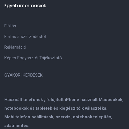
Egyéb információk
Elállás
Elállás a szerződéstől
Reklamáció
Képes Fogyasztói Tájékoztató
GYAKORI KÉRDÉSEK
Használt telefonok , felújitott iPhone használt Macbookok,
notebookok és tabletek és kiegészitőik választéka.
Mobiltelefon beállitások, szervíz, notebook telepités,
adatmentés.