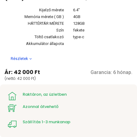
Kijelző mérete
6.4"
Memória mérete ( GB )
4GB
HÁTTÉRTÁR MÉRETE
128GB
Szín
fekete
Töltő csatlakozó
type-c
Akkumulátor állapota
Részletek
Ár: 42 000 Ft
Garancia: 6 hónap.
(nettó: 42 000 Ft)
Raktáron, az üzletben
Azonnal átvehető
Szállítás 1-3 munkanap