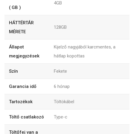
4GB
( GB )
HÁTTÉRTÁR
128GB
MÉRETE
Állapot
Kijelző nagyjából karcmentes, a
megjegyzések
hátlap kopottas
Szín
Fekete
Garancia idő
6
hónap
Tartozékok
Töltökábel
Töltő csatlakozó
Type-c
Töltőfej van a