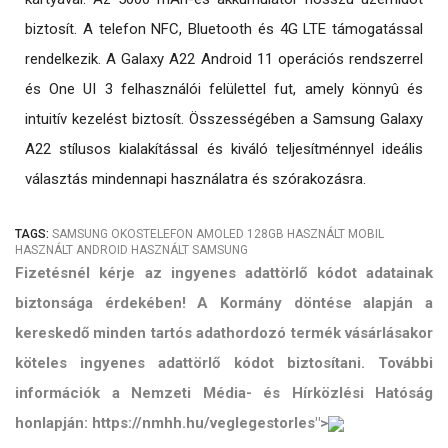
biztosít. A telefon NFC, Bluetooth és 4G LTE támogatással
rendelkezik. A Galaxy A22 Android 11 operációs rendszerrel
és One UI 3 felhasználói felülettel fut, amely könnyû és
intuitív kezelést biztosít. Összességében a Samsung Galaxy
A22 stílusos kialakítással és kiváló teljesítménnyel ideális
választás mindennapi használatra és szórakozásra.
TAGS:
SAMSUNG
OKOSTELEFON
AMOLED
128GB
HASZNÁLT MOBIL
HASZNÁLT ANDROID
HASZNÁLT SAMSUNG
Fizetésnél kérje az ingyenes adattörlő kódot adatainak
biztonsága érdekében! A Kormány döntése alapján a
kereskedő minden tartós adathordozó termék vásárlásakor
köteles ingyenes adattörlő kódot biztosítani. További
információk a Nemzeti Média- és Hírközlési Hatóság
honlapján: https://nmhh.hu/veglegestorles">