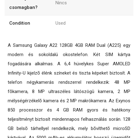
Nincs
csomagban?
Condition
Used
A Samsung Galaxy A22 128GB 4GB RAM Dual (A225) egy
modern és sokoldalú okostelefon. Két SIM kártya
fogadására alkalmas. A 6,4 hüvelykes Super AMOLED
Infinity-U kijelzõ élénk színeket és tiszta képeket biztosít. A
telefon négykamerás rendszerrel rendelkezik: 48 MP
fõkamera, 8 MP ultraszéles látószögû kamera, 2 MP
mélységérzékelõ kamera és 2 MP makrókamera. Az Exynos
850 processzor és 4 GB RAM gyors és hatékony
teljesítményt biztosít mindennapos felhasználás során. 128
GB belsõ tárhellyel rendelkezik, mely bõvíthetõ microSD
kártyával. Az 5000 mAh-es akkumulátor hosszú üzemidõt