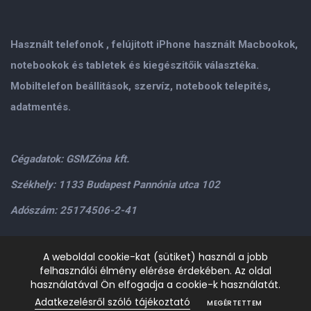
Használt telefonok , felújitott iPhone használt Macbookok,
notebookok és tabletek és kiegészitőik választéka.
Mobiltelefon beállitások, szervíz, notebook telepités,
adatmentés.
Cégadatok: GSMZóna kft.
Székhely: 1133 Budapest Pannónia utca 102
Adószám: 25174506-2-41
Személyes átvétel: GSMZóna kft. 1134.Bp. Váci út 9-15
A weboldal cookie-kat (sütiket) használ a jobb
felhasználói élmény elérése érdekében. Az oldal
H-P: 9.00-17.00,Szo: 9.00-13.00
+36205534995
+36209906363
használatával Ön elfogadja a cookie-k használatát.
/>email:
info@gsmzona.hu
gsmzonakft@gmail.com
Adatkezelésről szóló tájékoztató
MEGÉRTETTEM