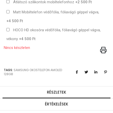
Átlátszó szilikontok mobiltelefonhoz
+2 500 Ft
Matt Mobiltelefon védőfólia, fóliavágó géppel vágva,
+4 500 Ft
HOCO HD okosóra védőfólia, fóliavágó géppel vágva,
vékony
+4 500 Ft
Nincs készleten
TAGS:
SAMSUNG
OKOSTELEFON
AMOLED
128GB
RÉSZLETEK
ÉRTÉKELÉSEK