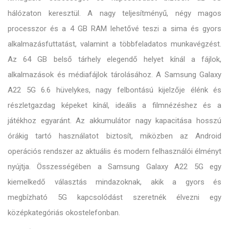
hálózaton keresztül. A nagy teljesítményű, négy magos
processzor és a 4 GB RAM lehetővé teszi a sima és gyors
alkalmazásfuttatást, valamint a többfeladatos munkavégzést.
Az 64 GB belső tárhely elegendő helyet kínál a fájlok,
alkalmazások és médiafájlok tárolásához. A Samsung Galaxy
A22 5G 6.6 hüvelykes, nagy felbontású kijelzője élénk és
részletgazdag képeket kínál, ideális a filmnézéshez és a
játékhoz egyaránt. Az akkumulátor nagy kapacitása hosszú
órákig tartó használatot biztosít, miközben az Android
operációs rendszer az aktuális és modern felhasználói élményt
nyújtja. Összességében a Samsung Galaxy A22 5G egy
kiemelkedő választás mindazoknak, akik a gyors és
megbízható 5G kapcsolódást szeretnék élvezni egy
középkategóriás okostelefonban.