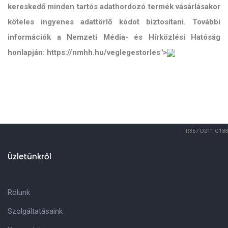
kereskedő minden tartós adathordozó termék vásárlásakor
köteles ingyenes adattörlő kódot biztosítani. További
információk a Nemzeti Média- és Hírközlési Hatóság
honlapján: https://nmhh.hu/veglegestorles">
R367
D211
Q188
Üzletünkről
Rólunk
Szolgáltatásaink