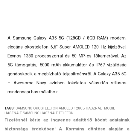
A Samsung Galaxy A35 5G (128GB / 8GB RAM) modern,
elegáns okostelefon 6,6” Super AMOLED 120 Hz kijelzővel,
Exynos 1380 processzorral és 50 MP-es főkamerával. Az
5G támogatás, 5000 mAh akkumulátor és IP67 vízállóság
gondoskodik a megbízható teljesítményről. A Galaxy A35 5G
– Awesome Navy színben tökéletes választás stílusos
mindennapi használathoz.
TAGS:
SAMSUNG
OKOSTELEFON
AMOLED
128GB
HASZNÁLT MOBIL
HASZNÁLT SAMSUNG
HASZNÁLT TELEFON
Fizetésnél kérje az ingyenes adattörlő kódot adatainak
biztonsága érdekében! A Kormány döntése alapján a