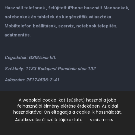
Használt telefonok , felújitott iPhone használt Macbookok,
notebookok és tabletek és kiegészitőik választéka.
Mobiltelefon beállitások, szervíz, notebook telepités,
adatmentés.
Cégadatok: GSMZóna kft.
Székhely: 1133 Budapest Pannónia utca 102
Adószám: 25174506-2-41
Személyes átvétel: GSMZóna kft. 1134.Bp. Váci út 9-15
A weboldal cookie-kat (sütiket) használ a jobb
felhasználói élmény elérése érdekében. Az oldal
H-P: 9.00-17.00,Szo: 9.00-13.00
+36205534995
+36209906363
használatával Ön elfogadja a cookie-k használatát.
/>email:
info@gsmzona.hu
gsmzonakft@gmail.com
Adatkezelésről szóló tájékoztató
MEGÉRTETTEM