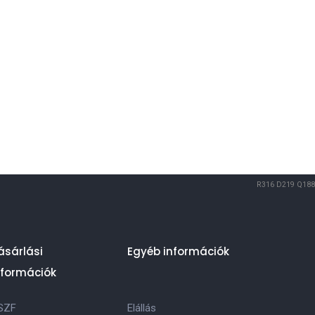
R316
D219
Q188
ásárlási
Egyéb információk
nformációk
SZF
Elállás