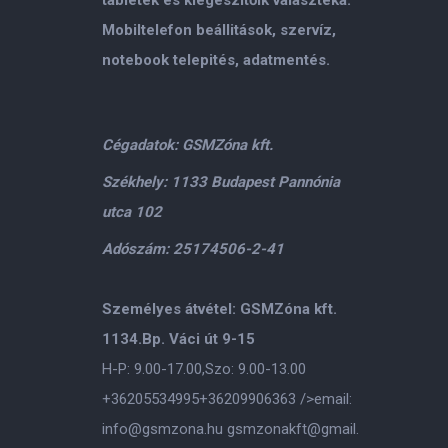
Mobiltelefon beállitások, szervíz,
notebook telepités, adatmentés.
Cégadatok: GSMZóna kft.
Székhely: 1133 Budapest Pannónia
utca 102
Adószám: 25174506-2-41
Személyes átvétel: GSMZóna kft.
1134.Bp. Váci út 9-15
H-P: 9.00-17.00,Szo: 9.00-13.00
+36205534995
+36209906363
/>email:
info@gsmzona.hu
gsmzonakft@gmail.