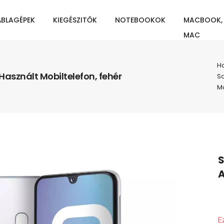
ÁBLAGÉPEK
KIEGÉSZITŐK
NOTEBOOKOK
MACBOOK,
MAC
Ha
sznált Mobiltelefon, fehér
S
Mo
S
A
E