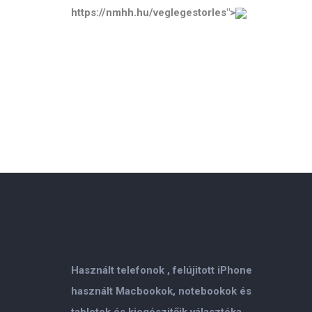
https://nmhh.hu/veglegestorles">
Használt telefonok , felújitott iPhone
használt Macbookok, notebookok és
tabletek és kiegészitőik választéka.