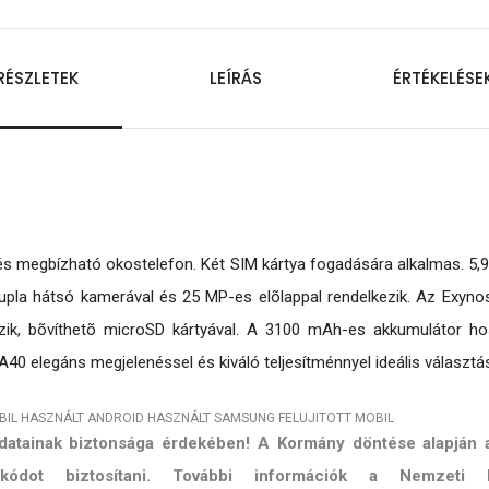
RÉSZLETEK
LEÍRÁS
ÉRTÉKELÉSE
s megbízható okostelefon. Két SIM kártya fogadására alkalmas. 5,9
 dupla hátsó kamerával és 25 MP-es elõlappal rendelkezik. Az Exy
lkezik, bõvíthetõ microSD kártyával. A 3100 mAh-es akkumulátor 
40 elegáns megjelenéssel és kiváló teljesítménnyel ideális választ
BIL
HASZNÁLT ANDROID
HASZNÁLT SAMSUNG
FELUJITOTT MOBIL
 adatainak biztonsága érdekében! A Kormány döntése alapján
ő kódot biztosítani. További információk a Nemzeti 