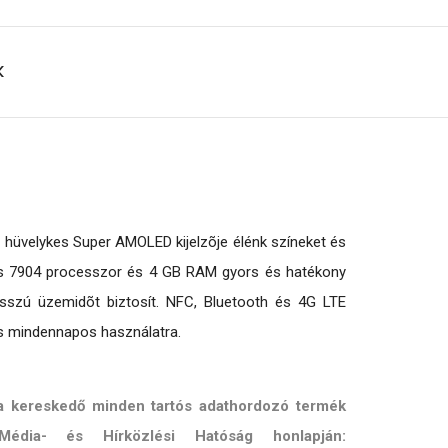
K
 hüvelykes Super AMOLED kijelzõje élénk színeket és
nos 7904 processzor és 4 GB RAM gyors és hatékony
hosszú üzemidõt biztosít. NFC, Bluetooth és 4G LTE
ás mindennapos használatra.
 a kereskedő minden tartós adathordozó termék
Média- és Hírközlési Hatóság honlapján: