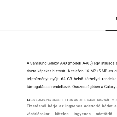
A Samsung Galaxy A40 (modell: A405) egy stílusos é
tiszta képeket biztosít. A telefon 16 MP+5 MP-es
teljesítményt nyújt. 64 GB belsõ tárhellyel rende
támogatással rendelkezik. Összességében a Galaxy A
TAGS:
SAMSUNG
OKOSTELEFON
AMOLED
64GB
HASZNÁLT MO
Fizetésnél kérje az ingyenes adattörlő kódot
vásárlásakor köteles ingyenes adattörl