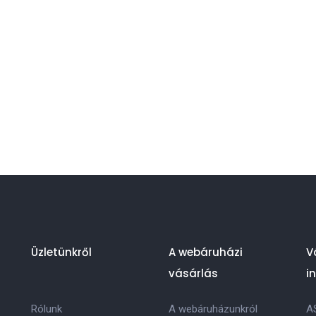
Üzletünkről
A webáruházi
V
vásárlás
i
Rólunk
A webáruházunkról
A