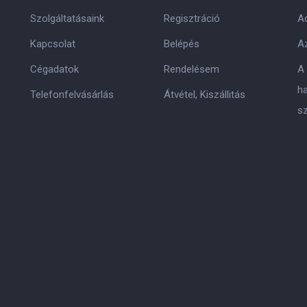
Szolgáltatásaink
Regisztráció
Ad
Kapcsolat
Belépés
Az
Cégadatok
Rendelésem
A
h
Telefonfelvásárlás
Átvétel, Kiszállitás
s