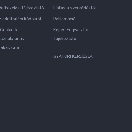
atkezelési tájékoztató
Elállás a szerződéstől
 adattörlési kódokról
Reklamáció
 Cookie-k
Képes Fogyasztói
asználatának
Tájékoztató
zabályzata
GYAKORI KÉRDÉSEK