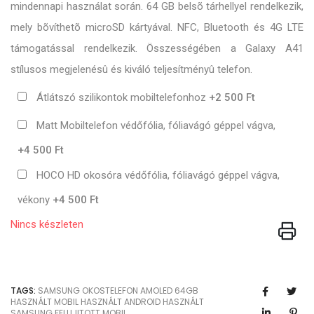
mindennapi használat során. 64 GB belsõ tárhellyel rendelkezik,
mely bõvíthetõ microSD kártyával. NFC, Bluetooth és 4G LTE
támogatással rendelkezik. Összességében a Galaxy A41
stílusos megjelenésû és kiváló teljesítményû telefon.
Átlátszó szilikontok mobiltelefonhoz
+2 500 Ft
Matt Mobiltelefon védőfólia, fóliavágó géppel vágva,
+4 500 Ft
HOCO HD okosóra védőfólia, fóliavágó géppel vágva,
vékony
+4 500 Ft
Nincs készleten
TAGS:
SAMSUNG
OKOSTELEFON
AMOLED
64GB
HASZNÁLT MOBIL
HASZNÁLT ANDROID
HASZNÁLT
SAMSUNG
FELUJITOTT MOBIL