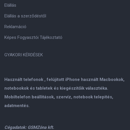
Elállás
Elállás a szerződéstől
Reklamáció
Képes Fogyasztói Tájékoztató
GYAKORI KÉRDÉSEK
Használt telefonok , felújitott iPhone használt Macbookok,
notebookok és tabletek és kiegészitőik választéka.
Mobiltelefon beállitások, szervíz, notebook telepités,
adatmentés.
Cégadatok: GSMZóna kft.