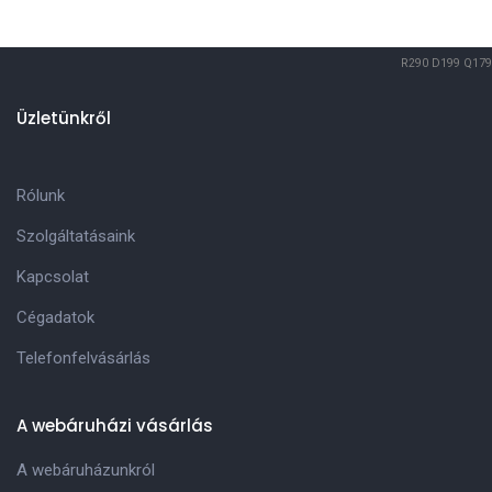
R290
D199
Q179
Üzletünkről
Rólunk
Szolgáltatásaink
Kapcsolat
Cégadatok
Telefonfelvásárlás
A webáruházi vásárlás
A webáruházunkról