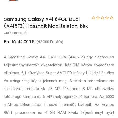
Samsung Galaxy A41 64GB Dual
(A415FZ) Használt Mobiltelefon, kék
Utolsó ismert ár:
Bruttó: 42 000 Ft
(42 000 Ft +áfa)
A Samsung Galaxy A41 64GB Dual (A415FZ) egy elegáns és
teljesítményorientált okostelefon. Két SIM kártya fogadására
alkalmas. 6,1 hüvelykes Super AMOLED Infinity-U kijelzõjén éles
és színgazdag képek jelennek meg. A telefon háromkamerás
rendszerrel rendelkezik: 48 MP fõkamera, 8 MP ultraszéles
látószögû kamera és 5 MP mélységérzékelõ kamera. Az 5000
mAh-es akkumulátor hosszú üzemidõt biztosít. Az Exynos
9611 processzor és 4 GB RAM kiváló teljesítményt nyújt