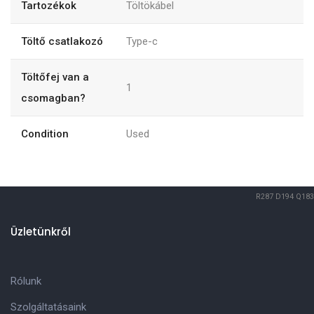
Tartozékok
Töltökábel
Töltő csatlakozó
Type-c
Töltőfej van a
1
csomagban?
Condition
Used
R287
D194
Q183
Üzletünkről
Rólunk
Szolgáltatásaink