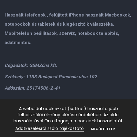
Használt telefonok , felújitott iPhone használt Macbookok,
notebookok és tabletek és kiegészitőik választéka.
Mobiltelefon beállitások, szervíz, notebook telepités,
adatmentés.
Cégadatok: GSMZóna kft.
Székhely: 1133 Budapest Pannónia utca 102
Adószám: 25174506-2-41
Személyes átvétel: GSMZóna kft. 1134.Bp. Váci út 9-15
A weboldal cookie-kat (sütiket) használ a jobb
felhasználói élmény elérése érdekében. Az oldal
H-P: 9.00-17.00,Szo: 9.00-13.00
+36205534995
+36209906363
használatával Ön elfogadja a cookie-k használatát.
/>email:
info@gsmzona.hu
gsmzonakft@gmail.com
Adatkezelésről szóló tájékoztató
MEGÉRTETTEM