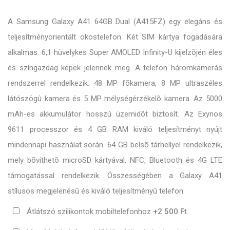
A Samsung Galaxy A41 64GB Dual (A415FZ) egy elegáns és
teljesítményorientált okostelefon. Két SIM kártya fogadására
alkalmas. 6,1 hüvelykes Super AMOLED Infinity-U kijelzõjén éles
és színgazdag képek jelennek meg. A telefon háromkamerás
rendszerrel rendelkezik: 48 MP fõkamera, 8 MP ultraszéles
látószögû kamera és 5 MP mélységérzékelõ kamera. Az 5000
mAh-es akkumulátor hosszú üzemidõt biztosít. Az Exynos
9611 processzor és 4 GB RAM kiváló teljesítményt nyújt
mindennapi használat során. 64 GB belsõ tárhellyel rendelkezik,
mely bõvíthetõ microSD kártyával. NFC, Bluetooth és 4G LTE
támogatással rendelkezik. Összességében a Galaxy A41
stílusos megjelenésû és kiváló teljesítményû telefon.
Átlátszó szilikontok mobiltelefonhoz
+2 500 Ft