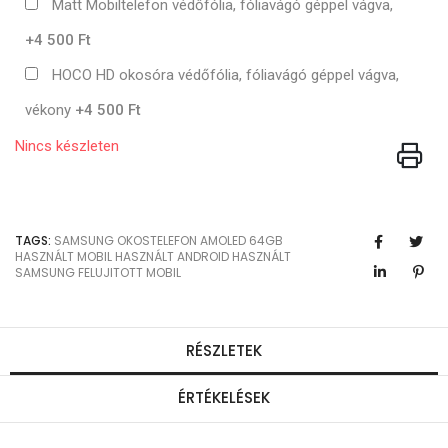
Matt Mobiltelefon védőfólia, fóliavágó géppel vágva,
+4 500 Ft
HOCO HD okosóra védőfólia, fóliavágó géppel vágva,
vékony
+4 500 Ft
Nincs készleten
TAGS:
SAMSUNG
OKOSTELEFON
AMOLED
64GB
HASZNÁLT MOBIL
HASZNÁLT ANDROID
HASZNÁLT
SAMSUNG
FELUJITOTT MOBIL
RÉSZLETEK
ÉRTÉKELÉSEK