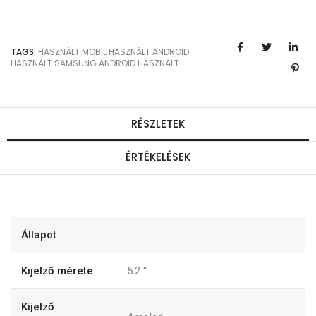
TAGS:
HASZNÁLT MOBIL
HASZNÁLT ANDROID
HASZNÁLT SAMSUNG
ANDROID HASZNÁLT
RÉSZLETEK
ÉRTÉKELÉSEK
Állapot
Kijelző mérete
5.2
"
Kijelző