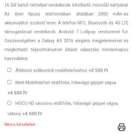
16 GB belsõ tárhellyel rendelkezik, bõvíthetõ microSD kártyával.
Az ilyen típusú telefonokban általában 2900 mAh-es
akkumulátor szokott lenni. A telefon NFC, Bluetooth és 4G LTE
támogatással rendelkezik. Android 7 Lollipop rendszerrel fut.
Összességében a Galaxy A5 2016 elegáns megjelenésével és
megbízható teljesítményével kitûnõ választás mindennapos
használatra.
Átlátszó szilikontok mobiltelefonhoz
+2 500 Ft
Matt Mobiltelefon védőfólia, fóliavágó géppel vágva,
+4 500 Ft
HOCO HD okosóra védőfólia, fóliavágó géppel vágva,
vékony
+4 500 Ft
Nincs készleten