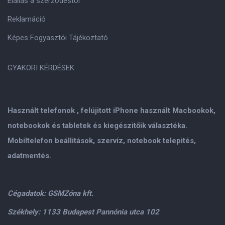
Elállás a szerződéstől
Reklamáció
Képes Fogyasztói Tájékoztató
GYAKORI KÉRDÉSEK
Használt telefonok , felújitott iPhone használt Macbookok,
notebookok és tabletek és kiegészitőik választéka.
Mobiltelefon beállitások, szervíz, notebook telepités,
adatmentés.
Cégadatok: GSMZóna kft.
Székhely: 1133 Budapest Pannónia utca 102