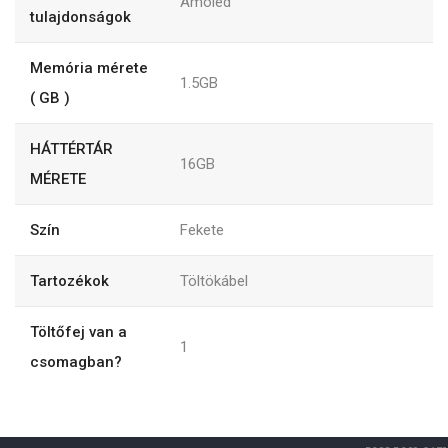
Amoled
tulajdonságok
Memória mérete
1.5GB
( GB )
HÁTTÉRTÁR
16GB
MÉRETE
Szín
Fekete
Tartozékok
Töltökábel
Töltőfej van a
1
csomagban?