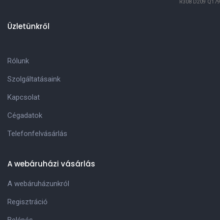
R308
D209
Q179
Üzletünkről
Rólunk
Szolgáltatásaink
Kapcsolat
Cégadatok
Telefonfelvásárlás
A webáruházi vásárlás
A webáruházunkról
Regisztráció
Belépés