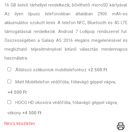
16 GB belsõ tárhellyel rendelkezik, bõvíthetõ microSD kártyával.
Az ilyen típusú telefonokban általában 2900 mAh-es
akkumulátor szokott lenni. A telefon NFC, Bluetooth és 4G LTE
támogatással rendelkezik. Android 7 Lollipop rendszerrel fut.
Összességében a Galaxy A5 2016 elegáns megjelenésével és
megbízható teljesítményével kitûnõ választás mindennapos
használatra.
Átlátszó szilikontok mobiltelefonhoz
+2 500 Ft
Matt Mobiltelefon védőfólia, fóliavágó géppel vágva,
+4 500 Ft
HOCO HD okosóra védőfólia, fóliavágó géppel vágva,
vékony
+4 500 Ft
Nincs készleten