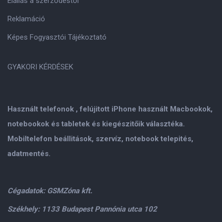
Elállás a szerződéstől
Reklamáció
Képes Fogyasztói Tájékoztató
GYAKORI KÉRDÉSEK
Használt telefonok , felújitott iPhone használt Macbookok,
notebookok és tabletek és kiegészitőik választéka.
Mobiltelefon beállitások, szervíz, notebook telepités,
adatmentés.
Cégadatok: GSMZóna kft.
Székhely: 1133 Budapest Pannónia utca 102