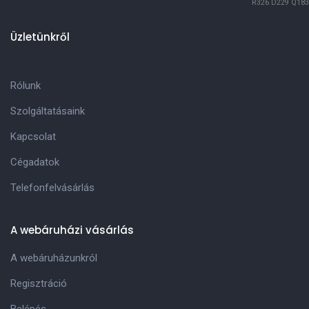
R326
D229
Q183
Üzletünkről
Rólunk
Szolgáltatásaink
Kapcsolat
Cégadatok
Telefonfelvásárlás
A webáruházi vásárlás
A webáruházunkról
Regisztráció
Belépés