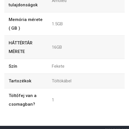
Amoled
tulajdonságok
Memória mérete
1.5GB
( GB )
HÁTTÉRTÁR
16GB
MÉRETE
Szín
Fekete
Tartozékok
Töltökábel
Töltőfej van a
1
csomagban?