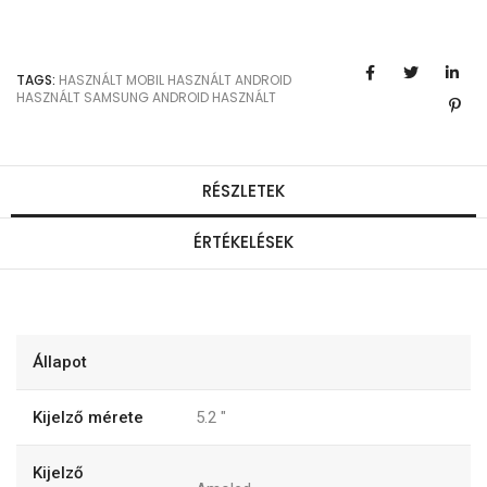
TAGS:
HASZNÁLT MOBIL
HASZNÁLT ANDROID
HASZNÁLT SAMSUNG
ANDROID HASZNÁLT
RÉSZLETEK
ÉRTÉKELÉSEK
Állapot
Kijelző mérete
5.2
"
Kijelző