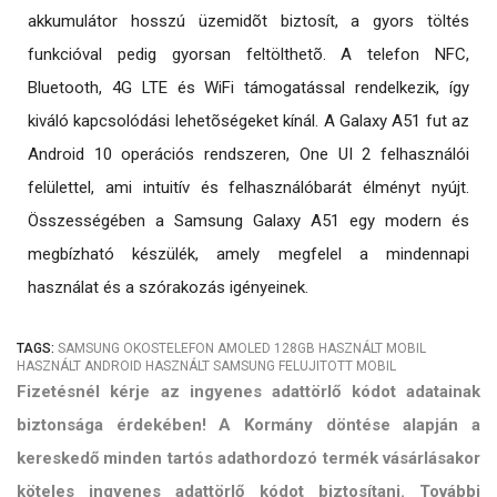
akkumulátor hosszú üzemidõt biztosít, a gyors töltés
funkcióval pedig gyorsan feltölthetõ. A telefon NFC,
Bluetooth, 4G LTE és WiFi támogatással rendelkezik, így
kiváló kapcsolódási lehetõségeket kínál. A Galaxy A51 fut az
Android 10 operációs rendszeren, One UI 2 felhasználói
felülettel, ami intuitív és felhasználóbarát élményt nyújt.
Összességében a Samsung Galaxy A51 egy modern és
megbízható készülék, amely megfelel a mindennapi
használat és a szórakozás igényeinek.
TAGS:
SAMSUNG
OKOSTELEFON
AMOLED
128GB
HASZNÁLT MOBIL
HASZNÁLT ANDROID
HASZNÁLT SAMSUNG
FELUJITOTT MOBIL
Fizetésnél kérje az ingyenes adattörlő kódot adatainak
biztonsága érdekében! A Kormány döntése alapján a
kereskedő minden tartós adathordozó termék vásárlásakor
köteles ingyenes adattörlő kódot biztosítani. További