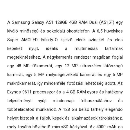
A Samsung Galaxy A51 128GB 4GB RAM Dual (A515F) egy
kiváló minõségû és sokoldalú okostelefon. A 6,5 hüvelykes
Super AMOLED Infinity-O kijelzõ élénk színeket és éles
képeket nyújt, ideális a multimédiás tartalmak
megtekintéséhez. A négykamerás rendszer magában foglal
egy 48 MP fõkamerát, egy 12 MP ultraszéles látószögû
kamerát, egy 5 MP mélységérzékelõ kamerát és egy 5 MP
makrókamerát, így mindenféle fotózási lehetõség adott. Az
Exynos 9611 processzor és a 4 GB RAM gyors és hatékony
teljesítményt nyújt mindennapi felhasználáshoz és
többfeladatos munkához. A 128 GB belsõ tárhely elegendõ
helyet biztosít a fájlok, képek és alkalmazások tárolásához,
mely tovább bõvíthetõ microSD kártyával. Az 4000 mAh-es