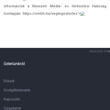
információk a Nemzeti Média- és Hírközlési Hatóság
honlapján: https://nmhh.hu/veglegestorles">
R324
D233
Q188
Üzletünkről
Rólunk
Szolgáltatásaink
Kapcsolat
Cégadatok