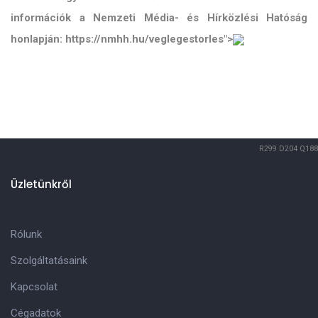
információk a Nemzeti Média- és Hírközlési Hatóság
honlapján: https://nmhh.hu/veglegestorles">
R299
D204
Q188
Üzletünkről
Rólunk
Szolgáltatásaink
Kapcsolat
Cégadatok