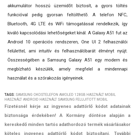
akkumulátor hosszú üzemidõt biztosít, a gyors töltés
funkcióval pedig gyorsan feltölthetõ. A telefon NFC,
Bluetooth, 4G LTE és WiFi támogatással rendelkezik, így
kiváló kapcsolódási lehetõségeket kínál. A Galaxy A51 fut az
Android 10 operációs rendszeren, One UI 2 felhasználói
felülettel, ami intuitív és felhasználóbarát élményt nyújt.
Összességében a Samsung Galaxy A51 egy modern és
megbízható készülék, amely megfelel a mindennapi
használat és a szórakozás igényeinek.
TAGS:
SAMSUNG
OKOSTELEFON
AMOLED
128GB
HASZNÁLT MOBIL
HASZNÁLT ANDROID
HASZNÁLT SAMSUNG
FELUJITOTT MOBIL
Fizetésnél kérje az ingyenes adattörlő kódot adatainak
biztonsága érdekében! A Kormány döntése alapján a
kereskedő minden tartós adathordozó termék vásárlásakor
köteles ingyenes adattörlő kódot biztosítani. További