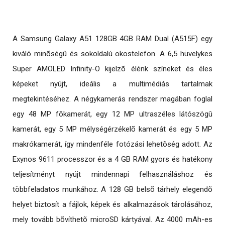
A Samsung Galaxy A51 128GB 4GB RAM Dual (A515F) egy
kiváló minõségû és sokoldalú okostelefon. A 6,5 hüvelykes
Super AMOLED Infinity-O kijelzõ élénk színeket és éles
képeket nyújt, ideális a multimédiás tartalmak
megtekintéséhez. A négykamerás rendszer magában foglal
egy 48 MP fõkamerát, egy 12 MP ultraszéles látószögû
kamerát, egy 5 MP mélységérzékelõ kamerát és egy 5 MP
makrókamerát, így mindenféle fotózási lehetõség adott. Az
Exynos 9611 processzor és a 4 GB RAM gyors és hatékony
teljesítményt nyújt mindennapi felhasználáshoz és
többfeladatos munkához. A 128 GB belsõ tárhely elegendõ
helyet biztosít a fájlok, képek és alkalmazások tárolásához,
mely tovább bõvíthetõ microSD kártyával. Az 4000 mAh-es