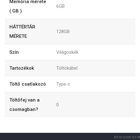
Memória mérete
6GB
( GB )
HÁTTÉRTÁR
128GB
MÉRETE
Szín
Világoskék
Tartozékok
Töltökábel
Töltő csatlakozó
Type-c
Töltőfej van a
0
csomagban?
R316
D203
Q179