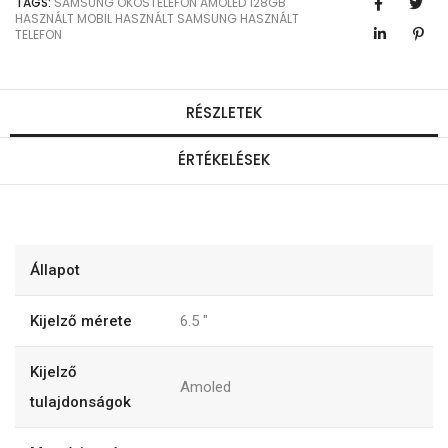
TAGS:
SAMSUNG
OKOSTELEFON
AMOLED
128GB
HASZNÁLT MOBIL
HASZNÁLT SAMSUNG
HASZNÁLT
TELEFON
RÉSZLETEK
ÉRTÉKELÉSEK
Állapot
Kijelző mérete
6.5
"
Kijelző
Amoled
tulajdonságok