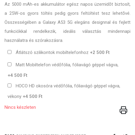
Az 5000 mAh-es akkumulátor egész napos üzemidõt biztosít,
a 25W-os gyors töltés pedig gyors feltöltést tesz lehetõvé.
Összességében a Galaxy A53 5G elegáns designnal és fejlett
funkciókkal rendelkezik, ideális választás mindennapi
használatra és szórakozásra.
Átlátszó szilikontok mobiltelefonhoz
+2 500 Ft
Matt Mobiltelefon védőfólia, fóliavágó géppel vágva,
+4 500 Ft
HOCO HD okosóra védőfólia, fóliavágó géppel vágva,
vékony
+4 500 Ft
Nincs készleten