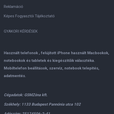
Reklamáció
Képes Fogyasztói Tájékoztató
GYAKORI KÉRDÉSEK
Használt telefonok , felújitott iPhone használt Macbookok,
notebookok és tabletek és kiegészitőik választéka.
Mobiltelefon beállitások, szervíz, notebook telepités,
adatmentés.
Cégadatok: GSMZóna kft.
Székhely: 1133 Budapest Pannónia utca 102
Adószám: 25174506-2-41