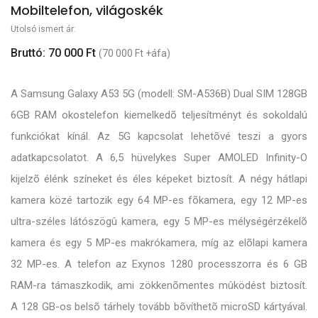
Mobiltelefon, világoskék
Utolsó ismert ár:
Bruttó: 70 000 Ft
(70 000 Ft +áfa)
A Samsung Galaxy A53 5G (modell: SM-A536B) Dual SIM 128GB
6GB RAM okostelefon kiemelkedõ teljesítményt és sokoldalú
funkciókat kínál. Az 5G kapcsolat lehetõvé teszi a gyors
adatkapcsolatot. A 6,5 hüvelykes Super AMOLED Infinity-O
kijelzõ élénk színeket és éles képeket biztosít. A négy hátlapi
kamera közé tartozik egy 64 MP-es fõkamera, egy 12 MP-es
ultra-széles látószögû kamera, egy 5 MP-es mélységérzékelõ
kamera és egy 5 MP-es makrókamera, míg az elõlapi kamera
32 MP-es. A telefon az Exynos 1280 processzorra és 6 GB
RAM-ra támaszkodik, ami zökkenõmentes mûködést biztosít.
A 128 GB-os belsõ tárhely tovább bõvíthetõ microSD kártyával.