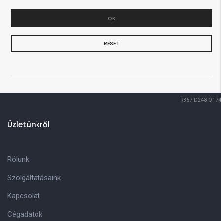
OK
RESET
R357
D248
Q174
Üzletünkről
Rólunk
Szolgáltatásaink
Kapcsolat
Cégadatok