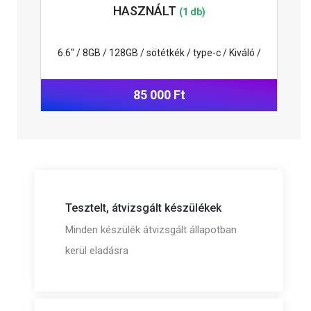
HASZNÁLT
(1 db)
6.6" / 8GB / 128GB / sötétkék / type-c / Kiváló /
85 000 Ft
Tesztelt, átvizsgált készülékek
Minden készülék átvizsgált állapotban
kerül eladásra