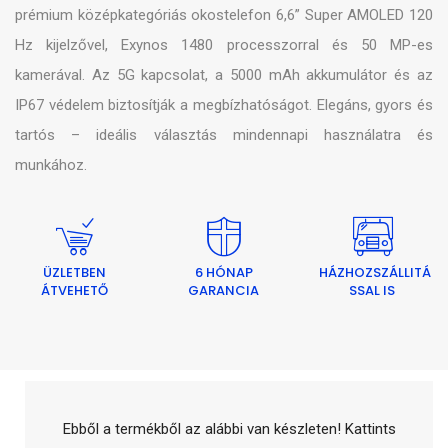
prémium középkategóriás okostelefon 6,6” Super AMOLED 120
Hz kijelzővel, Exynos 1480 processzorral és 50 MP-es
kamerával. Az 5G kapcsolat, a 5000 mAh akkumulátor és az
IP67 védelem biztosítják a megbízhatóságot. Elegáns, gyors és
tartós – ideális választás mindennapi használatra és
munkához.
ÜZLETBEN
6 HÓNAP
HÁZHOZSZÁLLITÁ
ÁTVEHETŐ
GARANCIA
SSAL IS
Ebből a termékből az alábbi van készleten! Kattints