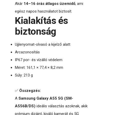
Akár
14–16 órás átlagos üzemidő
, ami
egész napos használatot biztosít.
Kialakítás és
biztonság
Ujjlenyomat-olvasó a kijelző alatt
Arcazonosítás
IP67 por- és vízálló védelem
Méret: 161,1 × 77,4 × 8,2 mm
Súly: 213 g
✅
Összegzés:
A
Samsung Galaxy A55 5G (SM-
A556B/DS)
ideális választás azoknak, akik
prémium dizájnt, kiváló kamerát és 5G