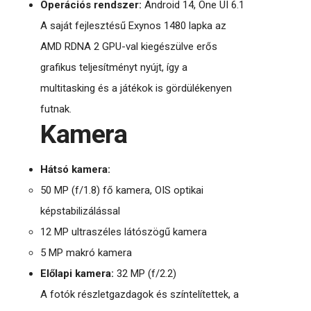
Operációs rendszer:
Android 14, One UI 6.1
A saját fejlesztésű Exynos 1480 lapka az
AMD RDNA 2 GPU-val kiegészülve erős
grafikus teljesítményt nyújt, így a
multitasking és a játékok is gördülékenyen
futnak.
Kamera
Hátsó kamera:
50 MP (f/1.8) fő kamera, OIS optikai
képstabilizálással
12 MP ultraszéles látószögű kamera
5 MP makró kamera
Előlapi kamera:
32 MP (f/2.2)
A fotók részletgazdagok és színtelítettek, a