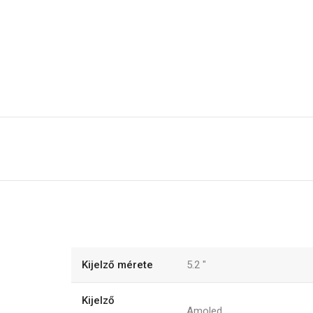
Kijelző mérete
5.2
"
Kijelző
Amoled