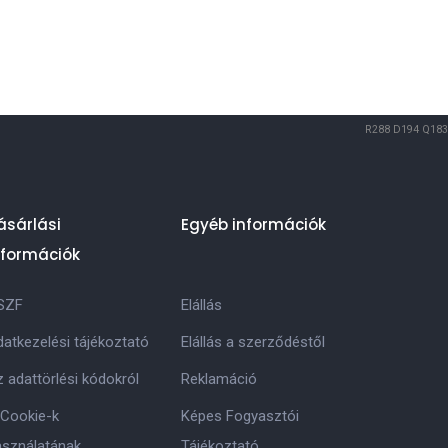
R288
D194
Q183
ásárlási
Egyéb információk
nformációk
SZF
Elállás
atkezelési tájékoztató
Elállás a szerződéstől
 adattörlési kódokról
Reklamáció
 Cookie-k
Képes Fogyasztói
asználatának
Tájékoztató