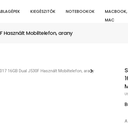
ÁBLAGÉPEK
KIEGÉSZITŐK
NOTEBOOKOK
MACBOOK,
MAC
 Használt Mobiltelefon, arany
S
1
M
Ut
B
A