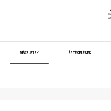
T
H
A
RÉSZLETEK
ÉRTÉKELÉSEK