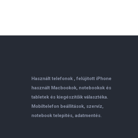
Használt telefonok , felújitott iPhone
használt Macbookok, notebookok és
tabletek és kiegészitőik választéka.
Mobiltelefon beállitások, szervíz,
notebook telepités, adatmentés.