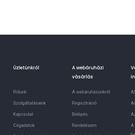
Üzletünkről
A webáruházi
V
vásárlás
i
Rólunk
A webáruházunkról
A
Szolgáltatásaink
Regisztráció
Ad
Kapcsolat
Belépés
Az
Cégadatok
Rendelésem
A
h