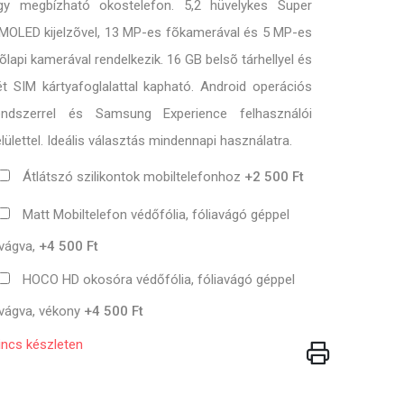
gy megbízható okostelefon. 5,2 hüvelykes Super
MOLED kijelzõvel, 13 MP-es fõkamerával és 5 MP-es
lõlapi kamerával rendelkezik. 16 GB belsõ tárhellyel és
ét SIM kártyafoglalattal kapható. Android operációs
endszerrel és Samsung Experience felhasználói
elülettel. Ideális választás mindennapi használatra.
Átlátszó szilikontok mobiltelefonhoz
+2 500 Ft
Matt Mobiltelefon védőfólia, fóliavágó géppel
vágva,
+4 500 Ft
HOCO HD okosóra védőfólia, fóliavágó géppel
vágva, vékony
+4 500 Ft
incs készleten