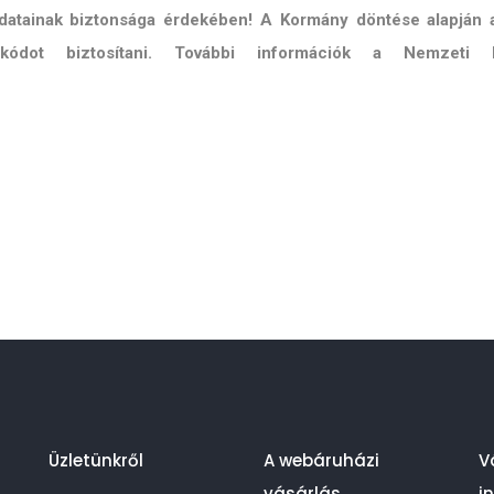
 adatainak biztonsága érdekében! A Kormány döntése alapján
ő kódot biztosítani. További információk a Nemzeti 
Üzletünkről
A webáruházi
V
vásárlás
i