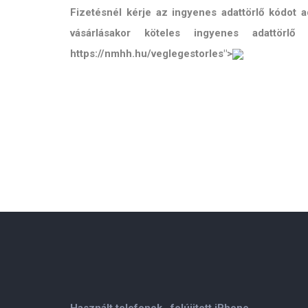
Fizetésnél kérje az ingyenes adattörlő kódot
vásárlásakor köteles ingyenes adattörl
https://nmhh.hu/veglegestorles">
Használt telefonok , felújitott iPhone