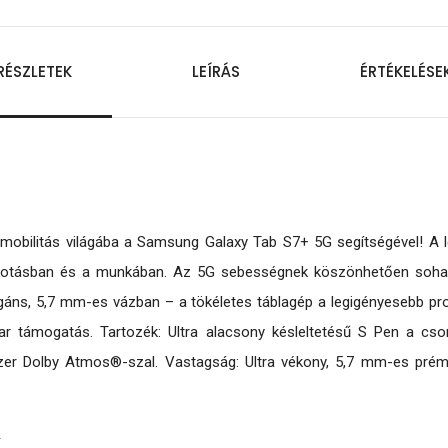
RÉSZLETEK
LEÍRÁS
ÉRTÉKELÉSE
i mobilitás világába a Samsung Galaxy Tab S7+ 5G segítségével! 
 alkotásban és a munkában. Az 5G sebességnek köszönhetően soha
egáns, 5,7 mm-es vázban – a tökéletes táblagép a legigényesebb prof
lar támogatás. Tartozék: Ultra alacsony késleltetésű S Pen a 
szer Dolby Atmos®-szal. Vastagság: Ultra vékony, 5,7 mm-es pr
T