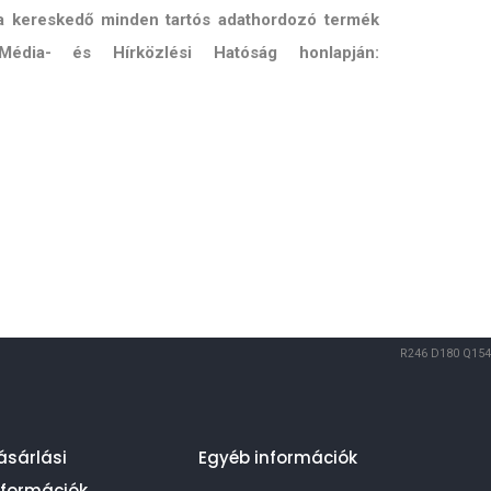
 a kereskedő minden tartós adathordozó termék
Média- és Hírközlési Hatóság honlapján:
R246
D180
Q154
ásárlási
Egyéb információk
nformációk