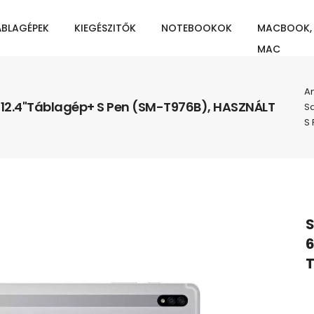
ÁBLAGÉPEK
KIEGÉSZITŐK
NOTEBOOKOK
MACBOOK,
MAC
An
12.4"Táblagép+ S Pen (SM-T976B), HASZNÁLT
S
S
S
6
T