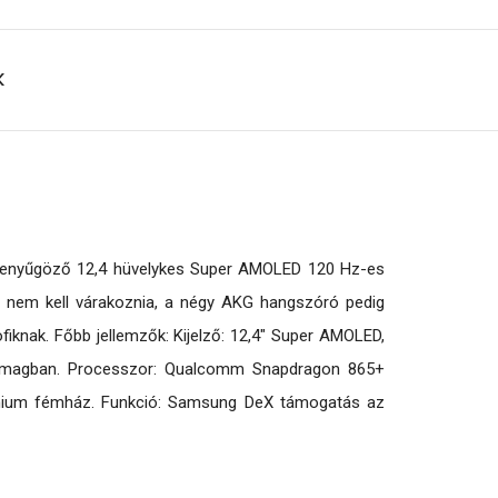
K
A lenyűgöző 12,4 hüvelykes Super AMOLED 120 Hz-es
 nem kell várakoznia, a négy AKG hangszóró pedig
iknak. Főbb jellemzők: Kijelző: 12,4" Super AMOLED,
csomagban. Processzor: Qualcomm Snapdragon 865+
émium fémház. Funkció: Samsung DeX támogatás az