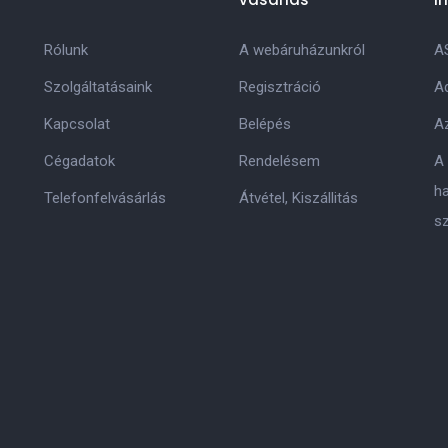
Rólunk
A webáruházunkról
A
Szolgáltatásaink
Regisztráció
Ad
Kapcsolat
Belépés
Az
Cégadatok
Rendelésem
A
h
Telefonfelvásárlás
Átvétel, Kiszállitás
s