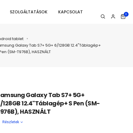
SZOLGÁLTATÁSOK
KAPCSOLAT
0
droid tablet
amsung Galaxy Tab S7+ 5G+ 6/128GB 12.4"Táblagép+
 Pen (SM-T976B), HASZNÁLT
amsung Galaxy Tab S7+ 5G+
/128GB 12.4"Táblagép+ S Pen (SM-
976B), HASZNÁLT
Részletek