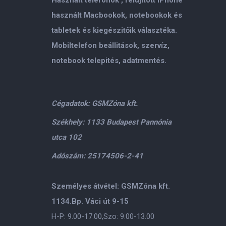
használt Macbookok, notebookok és
tabletek és kiegészitőik választéka.
Mobiltelefon beállitások, szervíz,
notebook telepités, adatmentés.
Cégadatok: GSMZóna kft.
Székhely: 1133 Budapest Pannónia
utca 102
Adószám: 25174506-2-41
Személyes átvétel: GSMZóna kft.
1134.Bp. Váci út 9-15
H-P: 9.00-17.00,Szo: 9.00-13.00