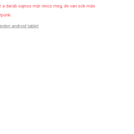
z a darab sajnos már nincs meg, de van sok más
épünk.
inden android tablet