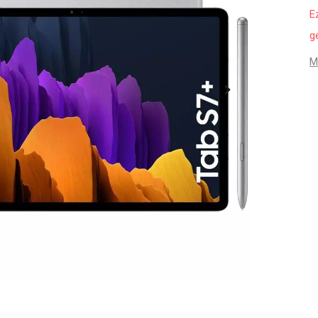
E
g
M