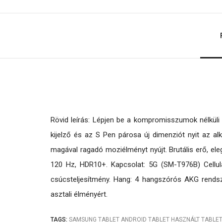
Rövid leírás: Lépjen be a kompromisszumok nélkül
kijelző és az S Pen párosa új dimenziót nyit az
magával ragadó moziélményt nyújt. Brutális erő, el
120 Hz, HDR10+. Kapcsolat: 5G (SM-T976B) Cellu
csúcsteljesítmény. Hang: 4 hangszórós AKG rend
asztali élményért.
TAGS:
SAMSUNG TABLET
ANDROID TABLET
HASZNÁLT TABLE