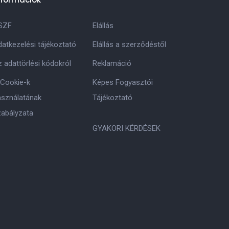
SZF
Elállás
atkezelési tájékoztató
Elállás a szerződéstől
 adattörlési kódokról
Reklamáció
 Cookie-k
Képes Fogyasztói
asználatának
Tájékoztató
zabályzata
GYAKORI KÉRDÉSEK