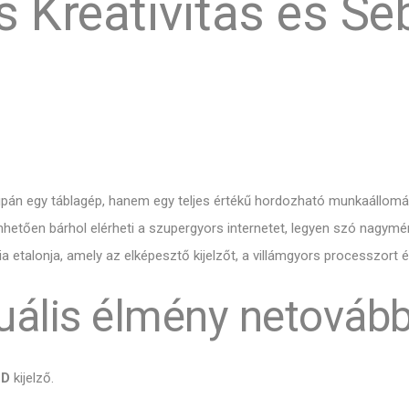
s Kreativitás és S
 egy táblagép, hanem egy teljes értékű hordozható munkaállomás,
etően bárhol elérheti a szupergyors internetet, legyen szó nagymér
 etalonja, amely az elképesztő kijelzőt, a villámgyors processzort é
izuális élmény netovább
ED
kijelző.