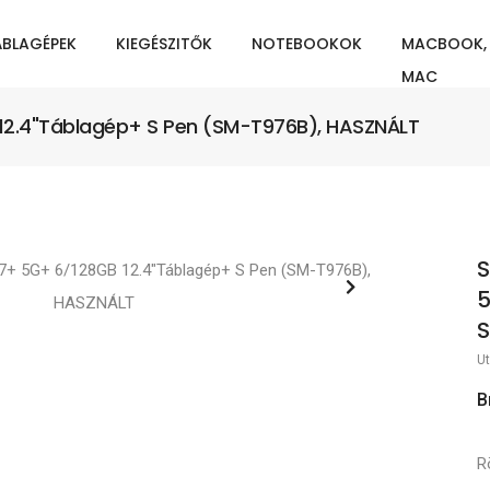
ÁBLAGÉPEK
KIEGÉSZITŐK
NOTEBOOKOK
MACBOOK,
MAC
2.4"Táblagép+ S Pen (SM-T976B), HASZNÁLT
S
5
S
Ut
B
Rö