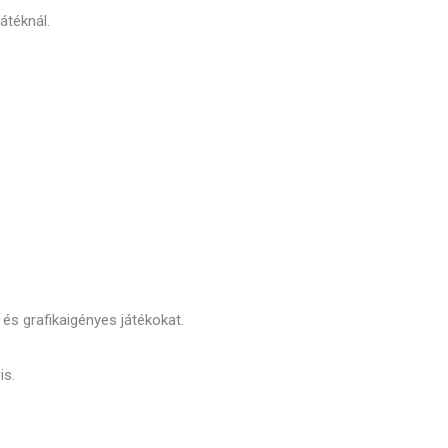
átéknál.
s grafikaigényes játékokat.
is.