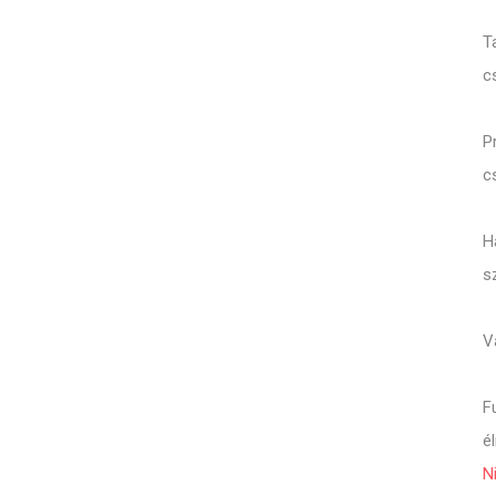
T
c
P
c
H
sz
V
F
é
N