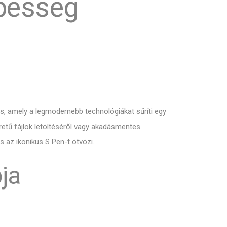
ebesség
 amely a legmodernebb technológiákat sűríti egy
etű fájlok letöltéséről vagy akadásmentes
s az ikonikus S Pen-t ötvözi.
ja