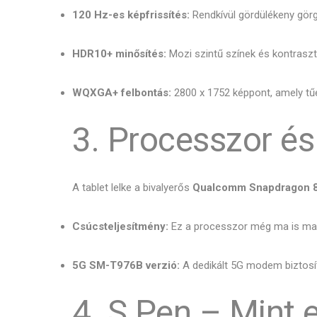
120 Hz-es képfrissítés:
Rendkívül gördülékeny görge
HDR10+ minősítés:
Mozi szintű színek és kontraszt, 
WQXGA+ felbontás:
2800 x 1752 képpont, amely tűé
3. Processzor és
A tablet lelke a bivalyerős
Qualcomm Snapdragon 
Csúcsteljesítmény:
Ez a processzor még ma is maga
5G SM-T976B verzió:
A dedikált 5G modem biztosítj
4. S Pen – Mint e