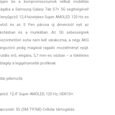
épjen be a kompromisszumok nélküli mobilitás
ilágába a Samsung Galaxy Tab S7+ 5G segítségével!
 lenyűgöző 12,4 hüvelykes Super AMOLED 120 Hz-es
ijelző és az S Pen párosa új dimenziót nyit az
lkotásban és a munkában. Az 5G sebességnek
öszönhetően soha nem kell várakoznia, a négy AKG
angszóró pedig magával ragadó moziélményt nyújt.
rutális erő, elegáns, 5,7 mm-es vázban – a tökéletes
áblagép a legigényesebb profiknak.
őbb jellemzők:
ijelző: 12,4" Super AMOLED, 120 Hz, HDR10+.
apcsolat: 5G (SM-T976B) Cellular támogatás.