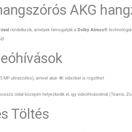
yhangszórós AKG hang
róval
rendelkezik, amelyek támogatják a
Dolby Atmos®
technológiát
jt.
deóhívások
MP ultraszéles), amivel akár 4K videókat is rögzíthet.
hosszú oldal közepén helyezkedik el, így videóhívásoknál (Teams, Zo
s Töltés