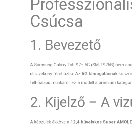
Professzionáli
Csúcsa
1. Bevezető
A Samsung Galaxy Tab S7+ 5G (SM-T976B) nem csupán
ultravékony fémházba. Az
5G támogatásnak
köszönh
felhőalapú munkáról. Ez a modell a prémium kategória
2. Kijelző – A v
A készülék ékköve a
12,4 hüvelykes Super AMOL