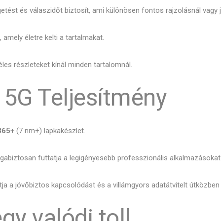
tést és válaszidőt biztosít, ami különösen fontos rajzolásnál vagy j
amely életre kelti a tartalmakat.
les részleteket kínál minden tartalomnál.
 5G Teljesítmény
865+
(7 nm+) lapkakészlet.
biztosan futtatja a legigényesebb professzionális alkalmazásokat é
a a jövőbiztos kapcsolódást és a villámgyors adatátvitelt útközben 
gy valódi toll