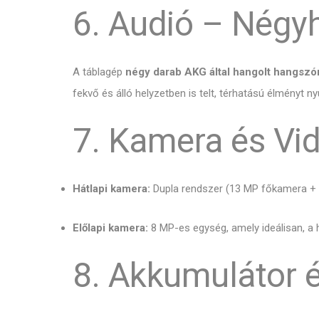
6. Audió – Nég
A táblagép
négy darab AKG által hangolt hangszó
fekvő és álló helyzetben is telt, térhatású élményt nyú
7. Kamera és Vi
Hátlapi kamera:
Dupla rendszer (13 MP főkamera + 5 
Előlapi kamera:
8 MP-es egység, amely ideálisan, a 
8. Akkumulátor é