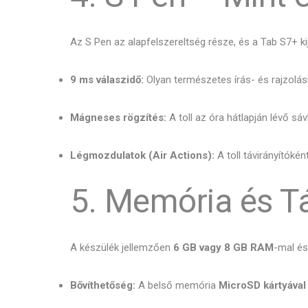
Az S Pen az alapfelszereltség része, és a Tab S7+ ki
9 ms válaszidő:
Olyan természetes írás- és rajzolási
Mágneses rögzítés:
A toll az óra hátlapján lévő s
Légmozdulatok (Air Actions):
A toll távirányítóké
5. Memória és T
A készülék jellemzően
6 GB vagy 8 GB RAM
-mal é
Bővíthetőség:
A belső memória
MicroSD kártyával