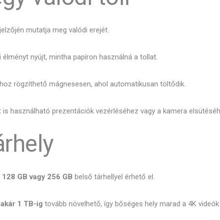
jelzőjén mutatja meg valódi erejét.
 élményt nyújt, mintha papíron használná a tollat.
ávhoz rögzíthető mágnesesen, ahol automatikusan töltődik.
nt is használható prezentációk vezérléséhez vagy a kamera elsütéséh
árhely
s
128 GB vagy 256 GB
belső tárhellyel érhető el.
 akár 1 TB-ig
tovább növelhető, így bőséges hely marad a 4K videók