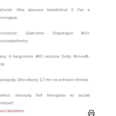
artozék: Ultra alacsony késleltetésű S Pen a
somagban.
rocesszor: Qualcomm Snapdragon 865+
súcsteljesítmény.
ang: 4 hangszórós AKG rendszer Dolby Atmos®-
al.
astagság: Ultra vékony, 5,7 mm-es prémium fémház.
unkció: Samsung DeX támogatás az asztali
lményért.
incs készleten