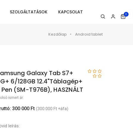
SZOLGÁLTATÁSOK
KAPCSOLAT
0
Kezdőlap
Android tablet
amsung Galaxy Tab S7+
G+ 6/128GB 12.4"Táblagép+
 Pen (SM-T976B), HASZNÁLT
olsó ismert ár:
ruttó: 300 000 Ft
(300 000 Ft +áfa)
vid leírás: