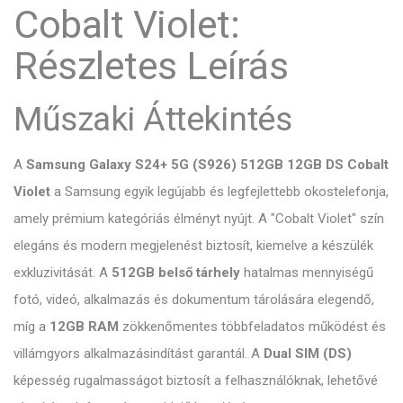
Cobalt Violet:
Részletes Leírás
Műszaki Áttekintés
A
Samsung Galaxy S24+ 5G (S926) 512GB 12GB DS Cobalt
Violet
a Samsung egyik legújabb és legfejlettebb okostelefonja,
amely prémium kategóriás élményt nyújt. A "Cobalt Violet" szín
elegáns és modern megjelenést biztosít, kiemelve a készülék
exkluzivitását. A
512GB belső tárhely
hatalmas mennyiségű
fotó, videó, alkalmazás és dokumentum tárolására elegendő,
míg a
12GB RAM
zökkenőmentes többfeladatos működést és
villámgyors alkalmazásindítást garantál. A
Dual SIM (DS)
képesség rugalmasságot biztosít a felhasználóknak, lehetővé