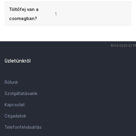
Töltőfej van a
1
csomagban?
R316
D220
Q179
Üzletünkről
Rólunk
Szolgáltatásaink
Kapcsolat
Cégadatok
Telefonfelvásárlás