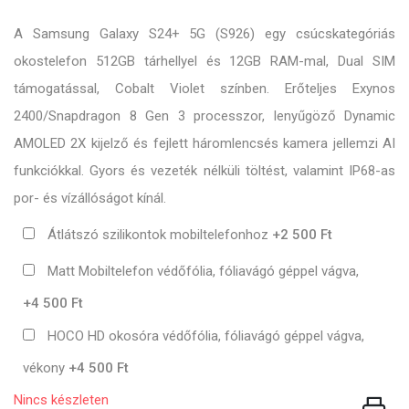
A Samsung Galaxy S24+ 5G (S926) egy csúcskategóriás
okostelefon 512GB tárhellyel és 12GB RAM-mal, Dual SIM
támogatással, Cobalt Violet színben. Erőteljes Exynos
2400/Snapdragon 8 Gen 3 processzor, lenyűgöző Dynamic
AMOLED 2X kijelző és fejlett háromlencsés kamera jellemzi AI
funkciókkal. Gyors és vezeték nélküli töltést, valamint IP68-as
por- és vízállóságot kínál.
Átlátszó szilikontok mobiltelefonhoz
+2 500 Ft
Matt Mobiltelefon védőfólia, fóliavágó géppel vágva,
+4 500 Ft
HOCO HD okosóra védőfólia, fóliavágó géppel vágva,
vékony
+4 500 Ft
Nincs készleten