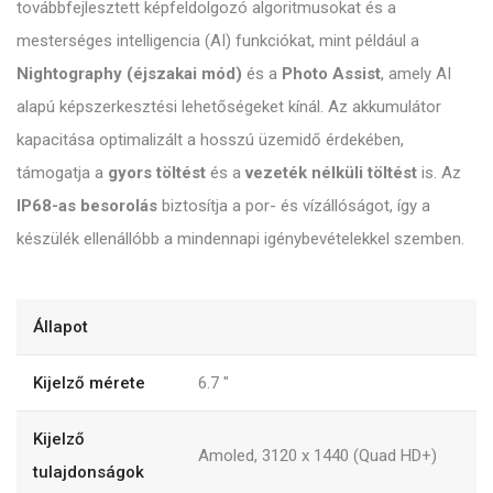
továbbfejlesztett képfeldolgozó algoritmusokat és a
mesterséges intelligencia (AI) funkciókat, mint például a
Nightography (éjszakai mód)
és a
Photo Assist
, amely AI
alapú képszerkesztési lehetőségeket kínál. Az akkumulátor
kapacitása optimalizált a hosszú üzemidő érdekében,
támogatja a
gyors töltést
és a
vezeték nélküli töltést
is. Az
IP68-as besorolás
biztosítja a por- és vízállóságot, így a
készülék ellenállóbb a mindennapi igénybevételekkel szemben.
Állapot
Kijelző mérete
6.7
"
Kijelző
Amoled, 3120 x 1440 (Quad HD+)
tulajdonságok