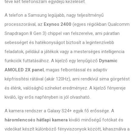
téve két telefonszám egyidejű kezelését.
A telefon a Samsung legújabb, nagy teljesítményű
processzorával, az
Exynos 2400
(egyes régiókban Qualcomm
Snapdragon 8 Gen 3) chippel van felszerelve, ami páratlan
sebességet és hatékonyságot biztosít a legintenzívebb
feladatok, például a játékok vagy a mesterséges intelligencia
funkciók futtatásához. A kijelző egy lenyűgöző
Dynamic
AMOLED 2X panel
, magas felbontással és adaptív
képfrissítési rátával (akár 120Hz), ami rendkívül sima görgetést
és élénk, valósághű színeket eredményez. A kijelző fényereje
kiváló, így erős napfényben is jól olvasható.
A kamera rendszer a Galaxy S24+ egyik fő erőssége. A
háromlencsés hátlapi kamera
kiváló minőségű fotókat és
videókat készít különböző fényviszonyok között, kihasználva a