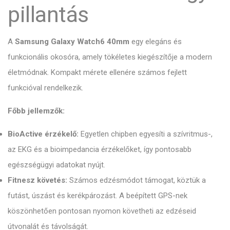
pillantás
A
Samsung Galaxy Watch6 40mm
egy elegáns és
funkcionális okosóra, amely tökéletes kiegészítője a modern
életmódnak. Kompakt mérete ellenére számos fejlett
funkcióval rendelkezik.
Főbb jellemzők:
BioActive érzékelő:
Egyetlen chipben egyesíti a szívritmus-,
az EKG és a bioimpedancia érzékelőket, így pontosabb
egészségügyi adatokat nyújt.
Fitnesz követés:
Számos edzésmódot támogat, köztük a
futást, úszást és kerékpározást. A beépített GPS-nek
köszönhetően pontosan nyomon követheti az edzéseid
útvonalát és távolságát.