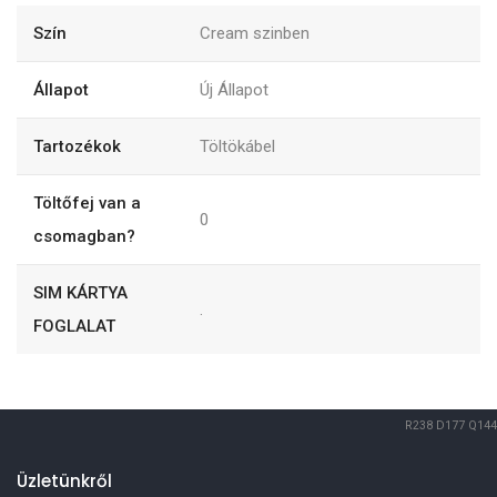
Szín
Cream szinben
Állapot
Új Állapot
Tartozékok
Töltökábel
Töltőfej van a
0
csomagban?
SIM KÁRTYA
.
FOGLALAT
R238
D177
Q144
Üzletünkről