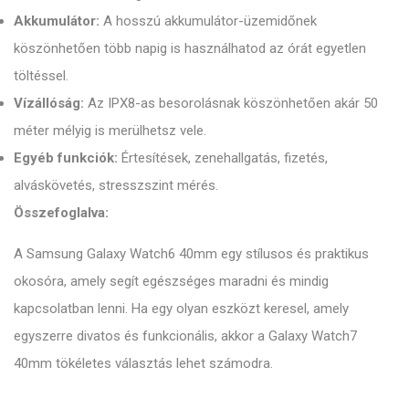
Akkumulátor:
A hosszú akkumulátor-üzemidőnek
köszönhetően több napig is használhatod az órát egyetlen
töltéssel.
Vízállóság:
Az IPX8-as besorolásnak köszönhetően akár 50
méter mélyig is merülhetsz vele.
Egyéb funkciók:
Értesítések, zenehallgatás, fizetés,
alváskövetés, stresszszint mérés.
Összefoglalva:
A Samsung Galaxy Watch6 40mm egy stílusos és praktikus
okosóra, amely segít egészséges maradni és mindig
kapcsolatban lenni. Ha egy olyan eszközt keresel, amely
egyszerre divatos és funkcionális, akkor a Galaxy Watch7
40mm tökéletes választás lehet számodra.