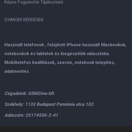
Képes Fogyasztói Tájékoztató
GYAKORI KÉRDÉSEK
Használt telefonok , felújitott iPhone használt Macbookok,
notebookok és tabletek és kiegészitőik választéka.
Mobiltelefon beállitások, szervíz, notebook telepités,
adatmentés.
Cégadatok: GSMZóna kft.
Székhely: 1133 Budapest Pannónia utca 102
Adószám: 25174506-2-41