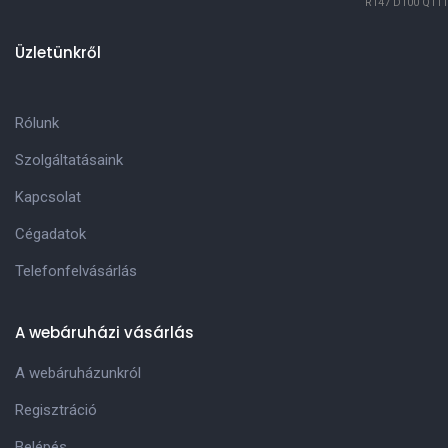
R147
D100
Q111
Üzletünkről
Rólunk
Szolgáltatásaink
Kapcsolat
Cégadatok
Telefonfelvásárlás
A webáruházi vásárlás
A webáruházunkról
Regisztráció
Belépés