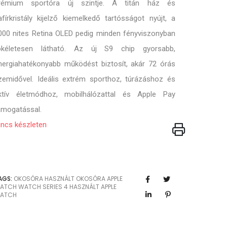
rémium sportóra új szintje. A titán ház és
afírkristály kijelző kiemelkedő tartósságot nyújt, a
000 nites Retina OLED pedig minden fényviszonyban
ökéletesen látható. Az új S9 chip gyorsabb,
nergiahatékonyabb működést biztosít, akár 72 órás
zemidővel. Ideális extrém sporthoz, túrázáshoz és
ktív életmódhoz, mobilhálózattal és Apple Pay
ámogatással.
incs készleten
AGS:
OKOSÓRA
HASZNÁLT OKOSÓRA
APPLE
ATCH
WATCH SERIES 4
HASZNÁLT APPLE
ATCH