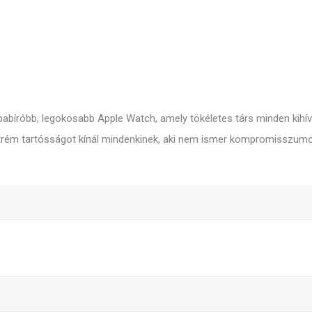
pabíróbb, legokosabb Apple Watch, amely tökéletes társ minden kihí
xtrém tartósságot kínál mindenkinek, aki nem ismer kompromisszumo