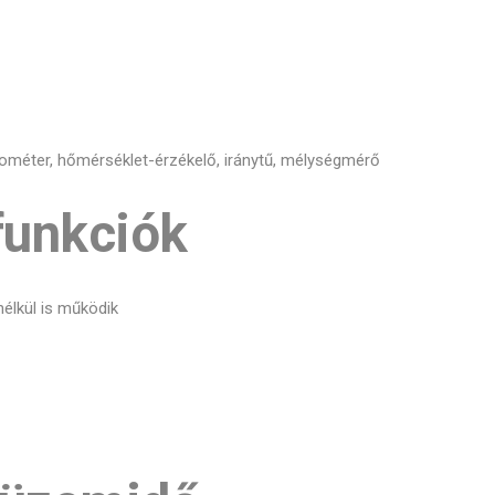
ométer, hőmérséklet-érzékelő, iránytű, mélységmérő
funkciók
élkül is működik