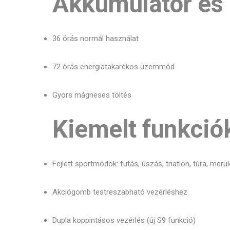
Akkumulátor és
36 órás normál használat
72 órás energiatakarékos üzemmód
Gyors mágneses töltés
Kiemelt funkció
Fejlett sportmódok: futás, úszás, triatlon, túra, merü
Akciógomb testreszabható vezérléshez
Dupla koppintásos vezérlés (új S9 funkció)