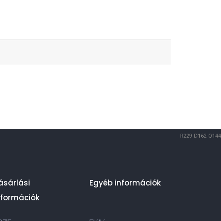
R229
D162
Q144
ásárlási
Egyéb információk
nformációk