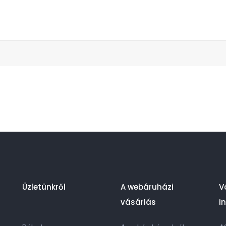
Üzletünkről
A webáruházi
V
vásárlás
i