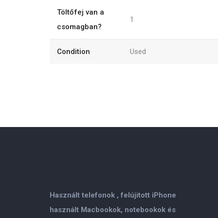
Töltőfej van a
1
csomagban?
Condition
Used
Használt telefonok , felújitott iPhone
használt Macbookok, notebookok és