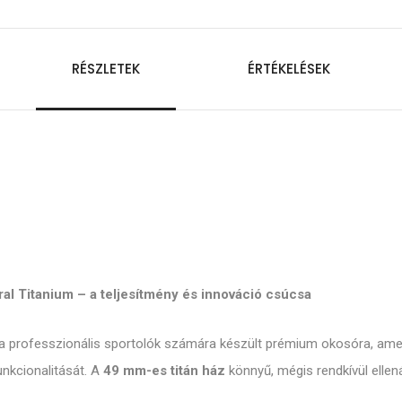
RÉSZLETEK
ÉRTÉKELÉSEK
al Titanium – a teljesítmény és innováció csúcsa
a professzionális sportolók számára készült prémium okosóra, amely
unkcionalitását. A
49 mm-es titán ház
könnyű, mégis rendkívül ellen