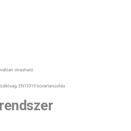
iválóan olvasható
vízállóság, EN13319 búvártanúsítás
 rendszer