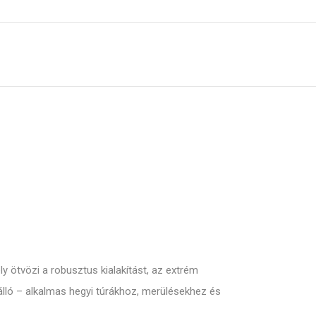
 ötvözi a robusztus kialakítást, az extrém
álló – alkalmas hegyi túrákhoz, merülésekhez és