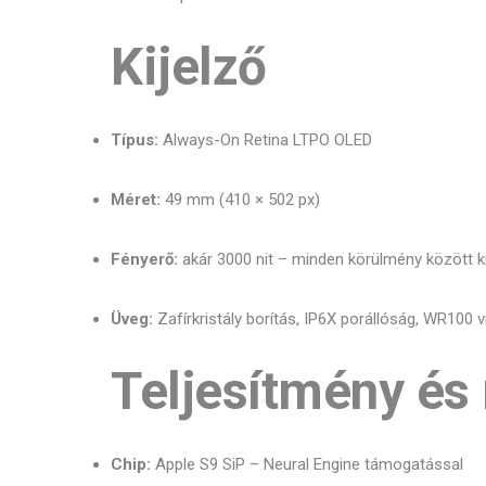
Kijelző
Típus:
Always-On Retina LTPO OLED
Méret:
49 mm (410 × 502 px)
Fényerő:
akár 3000 nit – minden körülmény között k
Üveg:
Zafírkristály borítás, IP6X porállóság, WR100 
Teljesítmény és
Chip:
Apple S9 SiP – Neural Engine támogatással