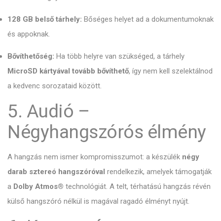
128 GB belső tárhely:
Bőséges helyet ad a dokumentumoknak
és appoknak.
Bővíthetőség:
Ha több helyre van szükséged,
a tárhely
MicroSD kártyával tovább bővíthető
,
így nem kell szelektálnod
a kedvenc sorozataid között.
5. Audió –
Négyhangszórós élmény
A hangzás nem ismer kompromisszumot:
a készülék
négy
darab sztereó hangszóróval
rendelkezik,
amelyek támogatják
a
Dolby Atmos®
technológiát.
A telt,
térhatású hangzás révén
külső hangszóró nélkül is magával ragadó élményt nyújt.