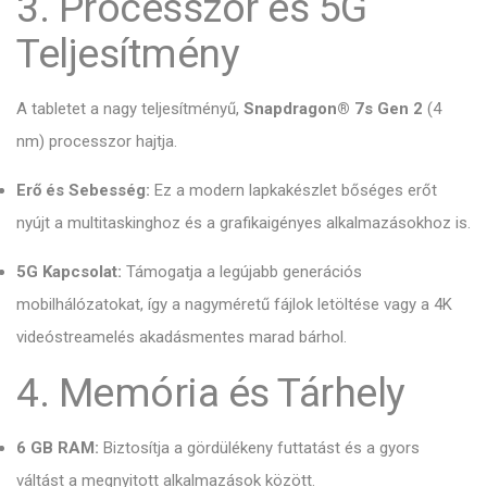
3. Processzor és 5G
Teljesítmény
A tabletet a nagy teljesítményű,
Snapdragon® 7s Gen 2
(4
nm) processzor hajtja.
Erő és Sebesség:
Ez a modern lapkakészlet bőséges erőt
nyújt a multitaskinghoz és a grafikaigényes alkalmazásokhoz is.
5G Kapcsolat:
Támogatja a legújabb generációs
mobilhálózatokat,
így a nagyméretű fájlok letöltése vagy a 4K
videóstreamelés akadásmentes marad bárhol.
4. Memória és Tárhely
6 GB RAM:
Biztosítja a gördülékeny futtatást és a gyors
váltást a megnyitott alkalmazások között.