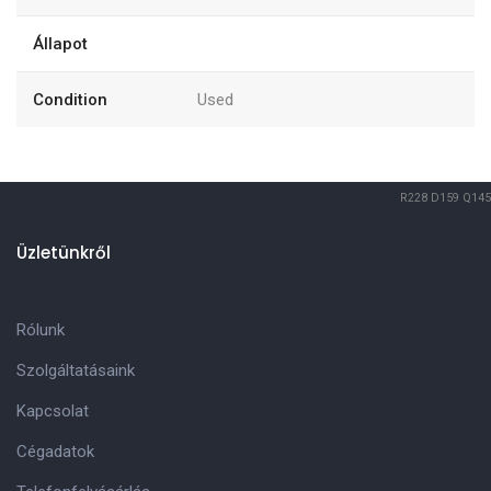
Állapot
Condition
Used
R228
D159
Q145
Üzletünkről
Rólunk
Szolgáltatásaink
Kapcsolat
Cégadatok