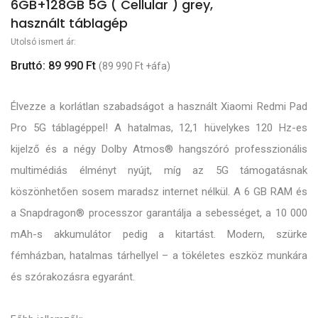
6GB+128GB 5G ( Cellular ) grey,
használt táblagép
Utolsó ismert ár:
Bruttó: 89 990 Ft
(89 990 Ft +áfa)
Élvezze a korlátlan szabadságot a használt Xiaomi Redmi Pad
Pro 5G táblagéppel! A hatalmas, 12,1 hüvelykes 120 Hz-es
kijelző és a négy Dolby Atmos® hangszóró professzionális
multimédiás élményt nyújt, míg az 5G támogatásnak
köszönhetően sosem maradsz internet nélkül. A 6 GB RAM és
a Snapdragon® processzor garantálja a sebességet, a 10 000
mAh-s akkumulátor pedig a kitartást. Modern, szürke
fémházban, hatalmas tárhellyel – a tökéletes eszköz munkára
és szórakozásra egyaránt.