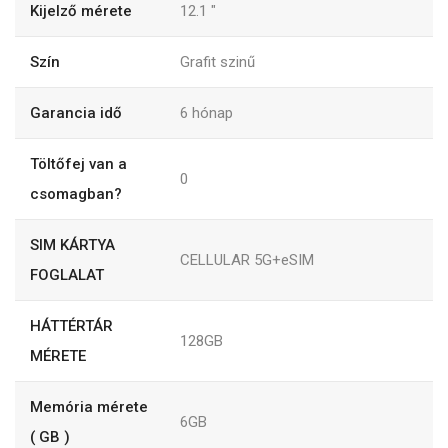
Kijelző mérete
12.1
"
Szín
Grafit szinű
Garancia idő
6
hónap
Töltőfej van a
0
csomagban?
SIM KÁRTYA
CELLULAR 5G+eSIM
FOGLALAT
HÁTTÉRTÁR
128GB
MÉRETE
Memória mérete
6GB
( GB )