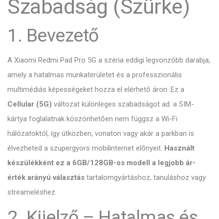
Szabadság (Szürke)
1. Bevezető
A Xiaomi Redmi Pad Pro 5G a széria eddigi legvonzóbb darabja,
amely a hatalmas munkaterületet és a professzionális
multimédiás képességeket hozza el elérhető áron.
Ez a
Cellular (5G)
változat különleges szabadságot ad:
a SIM-
kártya foglalatnak köszönhetően nem függsz a Wi-Fi
hálózatoktól,
így útközben,
vonaton vagy akár a parkban is
élvezheted a szupergyors mobilinternet előnyeit.
Használt
készülékként ez a 6GB/128GB-os modell a legjobb ár-
érték arányú választás
tartalomgyártáshoz,
tanuláshoz vagy
streameléshez.
2. Kijelző – Hatalmas és