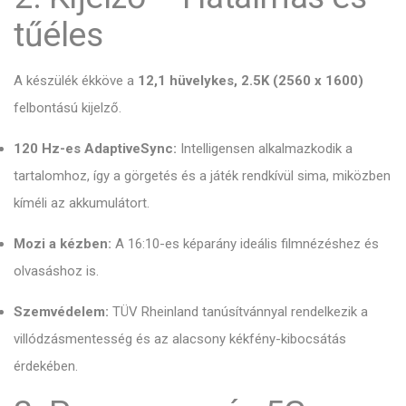
tűéles
A készülék ékköve a
12,1 hüvelykes, 2.5K (2560 x 1600)
felbontású kijelző.
120 Hz-es AdaptiveSync:
Intelligensen alkalmazkodik a
tartalomhoz,
így a görgetés és a játék rendkívül sima,
miközben
kíméli az akkumulátort.
Mozi a kézben:
A 16:
10-es képarány ideális filmnézéshez és
olvasáshoz is.
Szemvédelem:
TÜV Rheinland tanúsítvánnyal rendelkezik a
villódzásmentesség és az alacsony kékfény-kibocsátás
érdekében.