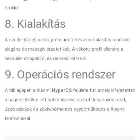
örökké.
8. Kialakítás
A szürke (Grey) színű,
prémium fémházas kialakítás rendkívül
elegáns és masszív érzetet kelt.
A vékony profil ellenére a
készülék strapabíró,
és remekül kézre áll.
9. Operációs rendszer
A táblagépen a Xiaomi
HyperOS
felülete fut,
amely kifejezetten
a nagy kijelzőkre lett optimalizálva:
osztott képernyős mód,
úszó ablakok és zökkenőmentes együttműködés a Xiaomi
telefonokkal.