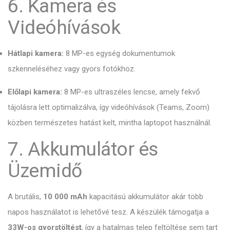
6. Kamera és
Videóhívások
Hátlapi kamera:
8 MP-es egység dokumentumok
szkenneléséhez vagy gyors fotókhoz.
Előlapi kamera:
8 MP-es ultraszéles lencse,
amely fekvő
tájolásra lett optimalizálva,
így videóhívások (Teams,
Zoom)
közben természetes hatást kelt,
mintha laptopot használnál.
7. Akkumulátor és
Üzemidő
A brutális,
10 000 mAh
kapacitású akkumulátor akár több
napos használatot is lehetővé tesz.
A készülék támogatja a
33W-os gyorstöltést
,
így a hatalmas telep feltöltése sem tart