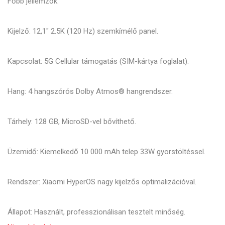
Főbb jellemzők:
Kijelző: 12,1" 2.5K (120 Hz) szemkímélő panel.
Kapcsolat: 5G Cellular támogatás (SIM-kártya foglalat).
Hang: 4 hangszórós Dolby Atmos® hangrendszer.
Tárhely: 128 GB, MicroSD-vel bővíthető.
Üzemidő: Kiemelkedő 10 000 mAh telep 33W gyorstöltéssel.
Rendszer: Xiaomi HyperOS nagy kijelzős optimalizációval.
Állapot: Használt, professzionálisan tesztelt minőség.