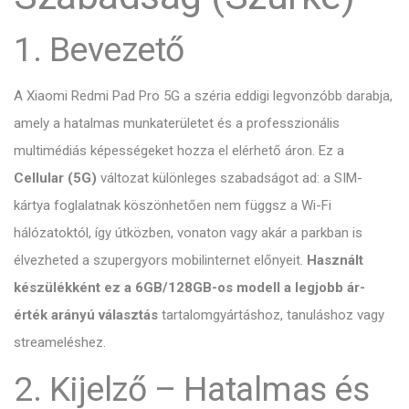
1. Bevezető
A Xiaomi Redmi Pad Pro 5G a széria eddigi legvonzóbb darabja,
amely a hatalmas munkaterületet és a professzionális
multimédiás képességeket hozza el elérhető áron.
Ez a
Cellular (5G)
változat különleges szabadságot ad:
a SIM-
kártya foglalatnak köszönhetően nem függsz a Wi-Fi
hálózatoktól,
így útközben,
vonaton vagy akár a parkban is
élvezheted a szupergyors mobilinternet előnyeit.
Használt
készülékként ez a 6GB/128GB-os modell a legjobb ár-
érték arányú választás
tartalomgyártáshoz,
tanuláshoz vagy
streameléshez.
2. Kijelző – Hatalmas és