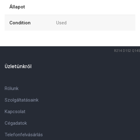
Állapot
Condition
Used
R214
D152
Q145
Üzletünkről
Rólunk
Szolgáltatásaink
Kapcsolat
Cégadatok
Telefonfelvásárlás