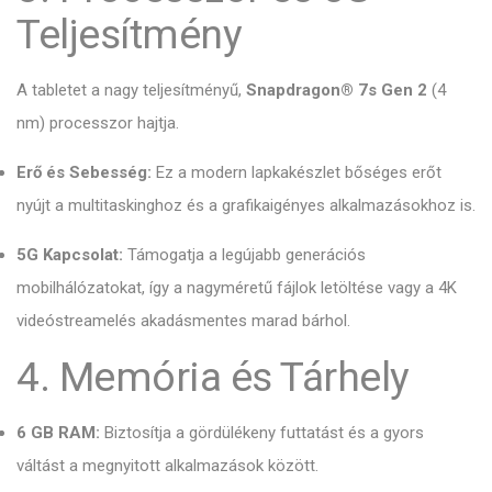
Teljesítmény
A tabletet a nagy teljesítményű,
Snapdragon® 7s Gen 2
(4
nm) processzor hajtja.
Erő és Sebesség:
Ez a modern lapkakészlet bőséges erőt
nyújt a multitaskinghoz és a grafikaigényes alkalmazásokhoz is.
5G Kapcsolat:
Támogatja a legújabb generációs
mobilhálózatokat,
így a nagyméretű fájlok letöltése vagy a 4K
videóstreamelés akadásmentes marad bárhol.
4. Memória és Tárhely
6 GB RAM:
Biztosítja a gördülékeny futtatást és a gyors
váltást a megnyitott alkalmazások között.