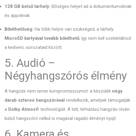
128 GB belső tárhely:
Bőséges helyet ad a dokumentumoknak
és appoknak.
Bővíthetőség:
Ha több helyre van szükséged,
a tárhely
MicroSD kártyával tovább bővíthető
,
így nem kell szelektálnod
a kedvenc sorozataid között.
5. Audió –
Négyhangszórós élmény
A hangzás nem ismer kompromisszumot:
a készülék
négy
darab sztereó hangszóróval
rendelkezik,
amelyek támogatják
a
Dolby Atmos®
technológiát.
A telt,
térhatású hangzás révén
külső hangszóró nélkül is magával ragadó élményt nyújt.
6. Kamera és