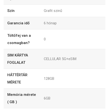
Szín
Grafit szinű
Garancia idő
6
hónap
Töltőfej van a
0
csomagban?
SIM KÁRTYA
CELLULAR 5G+eSIM
FOGLALAT
HÁTTÉRTÁR
128GB
MÉRETE
Memória mérete
6GB
( GB )