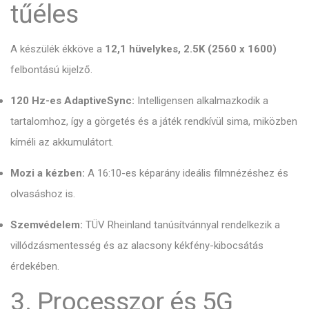
tűéles
A készülék ékköve a
12,1 hüvelykes, 2.5K (2560 x 1600)
felbontású kijelző.
120 Hz-es AdaptiveSync:
Intelligensen alkalmazkodik a
tartalomhoz,
így a görgetés és a játék rendkívül sima,
miközben
kíméli az akkumulátort.
Mozi a kézben:
A 16:
10-es képarány ideális filmnézéshez és
olvasáshoz is.
Szemvédelem:
TÜV Rheinland tanúsítvánnyal rendelkezik a
villódzásmentesség és az alacsony kékfény-kibocsátás
érdekében.
3. Processzor és 5G