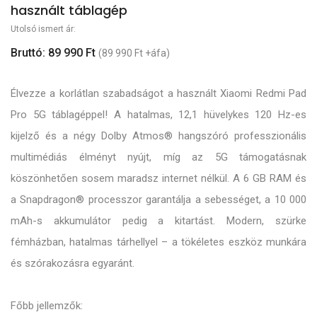
használt táblagép
Utolsó ismert ár:
Bruttó: 89 990 Ft
(89 990 Ft +áfa)
Élvezze a korlátlan szabadságot a használt Xiaomi Redmi Pad
Pro 5G táblagéppel! A hatalmas, 12,1 hüvelykes 120 Hz-es
kijelző és a négy Dolby Atmos® hangszóró professzionális
multimédiás élményt nyújt, míg az 5G támogatásnak
köszönhetően sosem maradsz internet nélkül. A 6 GB RAM és
a Snapdragon® processzor garantálja a sebességet, a 10 000
mAh-s akkumulátor pedig a kitartást. Modern, szürke
fémházban, hatalmas tárhellyel – a tökéletes eszköz munkára
és szórakozásra egyaránt.
Főbb jellemzők: