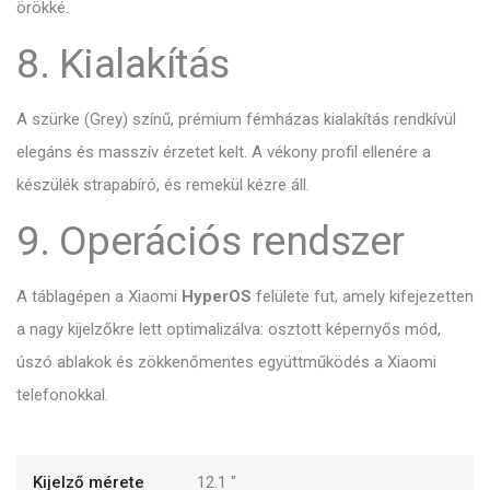
örökké.
8. Kialakítás
A szürke (Grey) színű,
prémium fémházas kialakítás rendkívül
elegáns és masszív érzetet kelt.
A vékony profil ellenére a
készülék strapabíró,
és remekül kézre áll.
9. Operációs rendszer
A táblagépen a Xiaomi
HyperOS
felülete fut,
amely kifejezetten
a nagy kijelzőkre lett optimalizálva:
osztott képernyős mód,
úszó ablakok és zökkenőmentes együttműködés a Xiaomi
telefonokkal.
Kijelző mérete
12.1
"