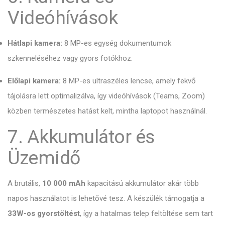
Videóhívások
Hátlapi kamera:
8 MP-es egység dokumentumok
szkenneléséhez vagy gyors fotókhoz.
Előlapi kamera:
8 MP-es ultraszéles lencse,
amely fekvő
tájolásra lett optimalizálva,
így videóhívások (Teams,
Zoom)
közben természetes hatást kelt,
mintha laptopot használnál.
7. Akkumulátor és
Üzemidő
A brutális,
10 000 mAh
kapacitású akkumulátor akár több
napos használatot is lehetővé tesz.
A készülék támogatja a
33W-os gyorstöltést
,
így a hatalmas telep feltöltése sem tart