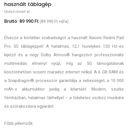
használt táblagép
Utolsó ismert ár:
Bruttó: 89 990 Ft
(89 990 Ft +áfa)
Élvezze a korlátlan szabadságot a használt Xiaomi Redmi Pad
Pro 5G táblagéppel! A hatalmas, 12,1 hüvelykes 120 Hz-es
kijelző és a négy Dolby Atmos® hangszóró professzionális
multimédiás élményt nyújt, míg az 5G támogatásnak
köszönhetően sosem maradsz internet nélkül. A 6 GB RAM és
a Snapdragon® processzor garantálja a sebességet, a 10 000
mAh-s akkumulátor pedig a kitartást. Modern, szürke
fémházban, hatalmas tárhellyel – a tökéletes eszköz munkára
és szórakozásra egyaránt.
Főbb jellemzők: