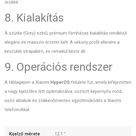
örökké.
8. Kialakítás
A szürke (Grey) színű,
prémium fémházas kialakítás rendkívül
elegáns és masszív érzetet kelt.
A vékony profil ellenére a
készülék strapabíró,
és remekül kézre áll.
9. Operációs rendszer
A táblagépen a Xiaomi
HyperOS
felülete fut,
amely kifejezetten
a nagy kijelzőkre lett optimalizálva:
osztott képernyős mód,
úszó ablakok és zökkenőmentes együttműködés a Xiaomi
telefonokkal.
Kijelző mérete
12.1
"