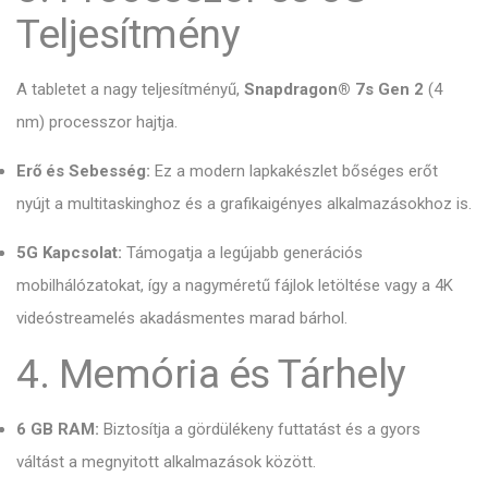
Teljesítmény
A tabletet a nagy teljesítményű,
Snapdragon® 7s Gen 2
(4
nm) processzor hajtja.
Erő és Sebesség:
Ez a modern lapkakészlet bőséges erőt
nyújt a multitaskinghoz és a grafikaigényes alkalmazásokhoz is.
5G Kapcsolat:
Támogatja a legújabb generációs
mobilhálózatokat,
így a nagyméretű fájlok letöltése vagy a 4K
videóstreamelés akadásmentes marad bárhol.
4. Memória és Tárhely
6 GB RAM:
Biztosítja a gördülékeny futtatást és a gyors
váltást a megnyitott alkalmazások között.