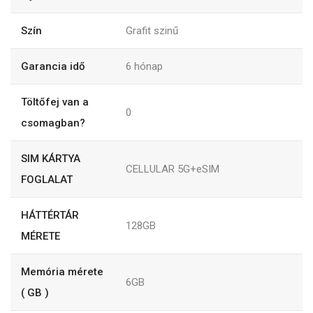
Szín
Grafit szinű
Garancia idő
6
hónap
Töltőfej van a
0
csomagban?
SIM KÁRTYA
CELLULAR 5G+eSIM
FOGLALAT
HÁTTÉRTÁR
128GB
MÉRETE
Memória mérete
6GB
( GB )