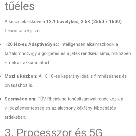
tűéles
A készülék ékköve a
12,1 hüvelykes, 2.5K (2560 x 1600)
felbontású kijelző.
120 Hz-es AdaptiveSync:
Intelligensen alkalmazkodik a
tartalomhoz,
így a görgetés és a játék rendkívül sima,
miközben
kíméli az akkumulátort.
Mozi a kézben:
A 16:
10-es képarány ideális filmnézéshez és
olvasáshoz is.
Szemvédelem:
TÜV Rheinland tanúsítvánnyal rendelkezik a
villódzásmentesség és az alacsony kékfény-kibocsátás
érdekében.
3. Processzor és 5G