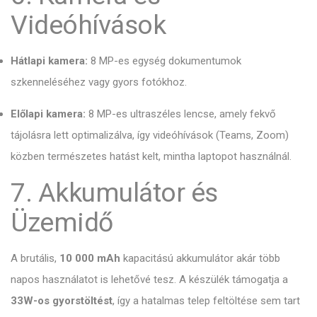
Videóhívások
Hátlapi kamera:
8 MP-es egység dokumentumok
szkenneléséhez vagy gyors fotókhoz.
Előlapi kamera:
8 MP-es ultraszéles lencse,
amely fekvő
tájolásra lett optimalizálva,
így videóhívások (Teams,
Zoom)
közben természetes hatást kelt,
mintha laptopot használnál.
7. Akkumulátor és
Üzemidő
A brutális,
10 000 mAh
kapacitású akkumulátor akár több
napos használatot is lehetővé tesz.
A készülék támogatja a
33W-os gyorstöltést
,
így a hatalmas telep feltöltése sem tart