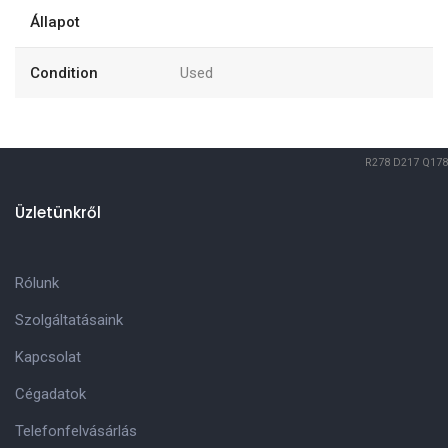
Állapot
Condition
Used
R278
D217
Q178
Üzletünkről
Rólunk
Szolgáltatásaink
Kapcsolat
Cégadatok
Telefonfelvásárlás