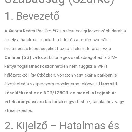
1. Bevezető
A Xiaomi Redmi Pad Pro 5G a széria eddigi legvonzóbb darabja,
amely a hatalmas munkaterületet és a professzionális
multimédiás képességeket hozza el elérhető áron.
Ez a
Cellular (5G)
változat különleges szabadságot ad:
a SIM-
kártya foglalatnak köszönhetően nem függsz a Wi-Fi
hálózatoktól,
így útközben,
vonaton vagy akár a parkban is
élvezheted a szupergyors mobilinternet előnyeit.
Használt
készülékként ez a 6GB/128GB-os modell a legjobb ár-
érték arányú választás
tartalomgyártáshoz,
tanuláshoz vagy
streameléshez.
2. Kijelző – Hatalmas és