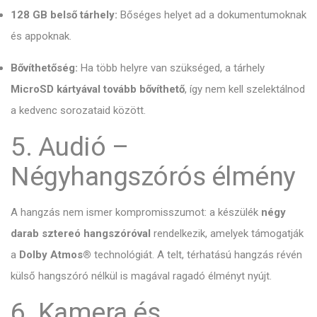
128 GB belső tárhely:
Bőséges helyet ad a dokumentumoknak
és appoknak.
Bővíthetőség:
Ha több helyre van szükséged,
a tárhely
MicroSD kártyával tovább bővíthető
,
így nem kell szelektálnod
a kedvenc sorozataid között.
5. Audió –
Négyhangszórós élmény
A hangzás nem ismer kompromisszumot:
a készülék
négy
darab sztereó hangszóróval
rendelkezik,
amelyek támogatják
a
Dolby Atmos®
technológiát.
A telt,
térhatású hangzás révén
külső hangszóró nélkül is magával ragadó élményt nyújt.
6. Kamera és