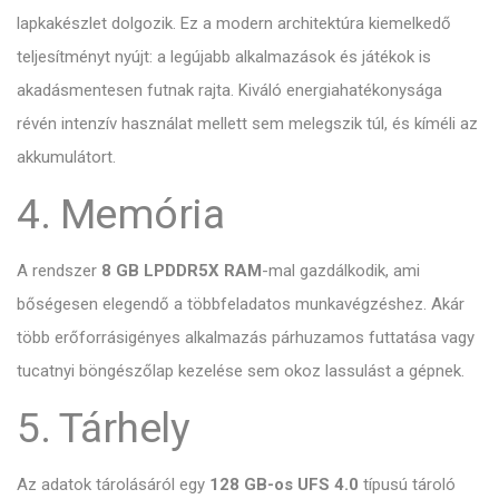
lapkakészlet dolgozik. Ez a modern architektúra kiemelkedő
teljesítményt nyújt: a legújabb alkalmazások és játékok is
akadásmentesen futnak rajta. Kiváló energiahatékonysága
révén intenzív használat mellett sem melegszik túl, és kíméli az
akkumulátort.
4. Memória
A rendszer
8 GB LPDDR5X RAM
-mal gazdálkodik, ami
bőségesen elegendő a többfeladatos munkavégzéshez. Akár
több erőforrásigényes alkalmazás párhuzamos futtatása vagy
tucatnyi böngészőlap kezelése sem okoz lassulást a gépnek.
5. Tárhely
Az adatok tárolásáról egy
128 GB-os UFS 4.0
típusú tároló