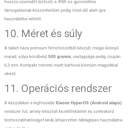
hosszú üzemidőt biztosít, a 45W-os gyorstöltési
támogatásnak köszönhetően pedig rövid idő alatt újra
használatba vehető.
10. Méret és súly
A tablet háza prémium fémötvözetből készült, mégis könnyű
marad: súlya körülbelül
500 gramm
, vastagsága pedig csupán
6,3 mm. Kompakt méretei miatt bárhová könnyen magunkkal
vihető.
11. Operációs rendszer
A készüléken a legfrissebb
Xiaomi HyperOS (Android alapú)
rendszer fut, amely letisztult kezelőfelületet és széleskörű
testreszabhatóságot kínál, kifejezetten táblagépes használatra