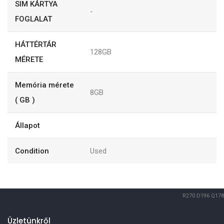
SIM KÁRTYA
-
FOGLALAT
HÁTTÉRTÁR
128GB
MÉRETE
Memória mérete
8GB
( GB )
Állapot
Condition
Used
R270
D196
Q178
Üzletünkről