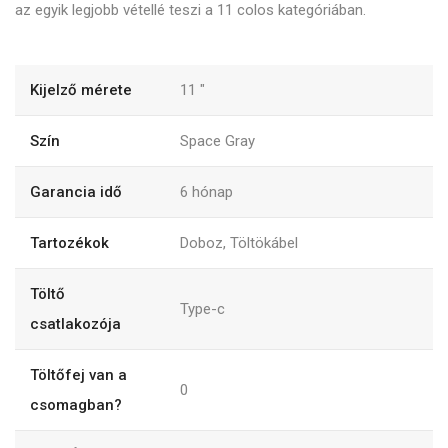
az egyik legjobb vétellé teszi a 11 colos kategóriában.
Kijelző mérete
11
"
Szín
Space Gray
Garancia idő
6
hónap
Tartozékok
Doboz, Töltökábel
Töltő
Type-c
csatlakozója
Töltőfej van a
0
csomagban?