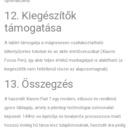
optimalizálva.
12. Kiegészítők
támogatása
A tablet támogatja a mágnesesen csatlakoztatható
billentyűzetes tokokat és az aktív érintőceruzákat (Xiaomi
Focus Pen), így akár teljes értékű munkagéppé is alakítható (a
kiegészítők nem feltétlenül részei az alapcsomagnak).
13. Összegzés
A használt Xiaomi Pad 7 egy modern, stílusos és rendkívül
gyors táblagép, amely a jelenlegi technológiai színvonalat
képviseli. 144Hz-es kijelzője és bivalyerős processzora miatt
hosszú évekig hű társa lesz tulajdonosának, használt ára pedig