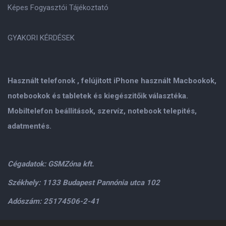
Képes Fogyasztói Tájékoztató
GYAKORI KÉRDÉSEK
Használt telefonok , felújitott iPhone használt Macbookok,
notebookok és tabletek és kiegészitőik választéka.
Mobiltelefon beállitások, szervíz, notebook telepités,
adatmentés.
Cégadatok: GSMZóna kft.
Székhely: 1133 Budapest Pannónia utca 102
Adószám: 25174506-2-41