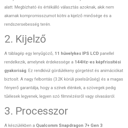
alatt. Megbízható és értékálló választás azoknak, akik nem
akarnak kompromisszumot kötni a kijelző minősége és a
rendszersebesség terén.
2. Kijelző
A táblagép egy lenyűgöző,
11 hüvelykes IPS LCD
panellel
rendelkezik, amelynek érdekessége a
144Hz-es képfrissítési
gyakoriság
. Ez rendkívül gördülékeny görgetést és animációkat
biztosít. A nagy felbontás (3.2K körüli pixelsűrűség) és a magas
fényerő garantálja, hogy a színek élénkek, a szövegek pedig
tűélesek legyenek, legyen szó filmnézésről vagy olvasásról.
3. Processzor
A készülékben a
Qualcomm Snapdragon 7+ Gen 3