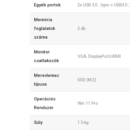
Egyéb portok
2x USB 3.0 , type-c USB3.0 
Memória
foglalatok
2
db
száma
Monitor
VGA, DisplayPort,HDMI
csatlakozók
Merevlemez
SSD (M.2)
típusa
Operációs
Win 11 Pro
Rendszer
Súly
1.5
kg