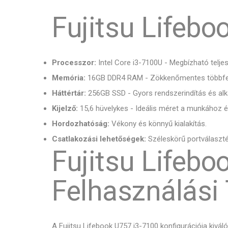
Fujitsu Lifeb
Processzor:
Intel Core i3-7100U - Megbízható telje
Memória:
16GB DDR4 RAM - Zökkenőmentes többfe
Háttértár:
256GB SSD - Gyors rendszerindítás és al
Kijelző:
15,6 hüvelykes - Ideális méret a munkához 
Hordozhatóság:
Vékony és könnyű kialakítás.
Csatlakozási lehetőségek:
Széleskörű portválaszték
Fujitsu Lifebo
Felhasználási 
A Fujitsu Lifebook U757 i3-7100 konfigurációja kivál