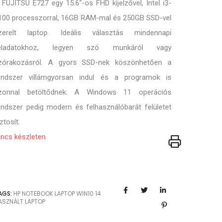
 FUJITSU E727 egy 15.6"-os FHD kijelzővel, Intel i3-
100 processzorral, 16GB RAM-mal és 250GB SSD-vel
zerelt laptop. Ideális választás mindennapi
eladatokhoz, legyen szó munkáról vagy
zórakozásról. A gyors SSD-nek köszönhetően a
endszer villámgyorsan indul és a programok is
zonnal betöltődnek. A Windows 11 operációs
endszer pedig modern és felhasználóbarát felületet
ztosít.
incs készleten
AGS:
HP
NOTEBOOK
LAPTOP
WIN10
14
ASZNÁLT LAPTOP