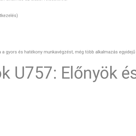
tkezelés)
 a gyors és hatékony munkavégzést, még több alkalmazás egyidejű f
ok U757: Előnyök é