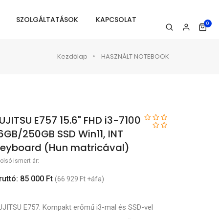
SZOLGÁLTATÁSOK
KAPCSOLAT
0
Kezdőlap
HASZNÁLT NOTEBOOK
UJITSU E757 15.6" FHD i3-7100
6GB/250GB SSD Win11, INT
eyboard (Hun matricával)
olsó ismert ár:
ruttó: 85 000 Ft
(66 929 Ft +áfa)
UJITSU E757: Kompakt erőmű i3-mal és SSD-vel