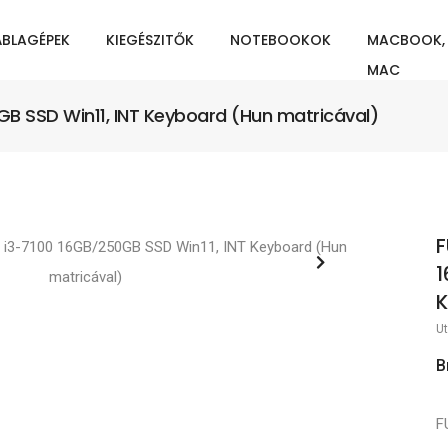
ÁBLAGÉPEK
KIEGÉSZITŐK
NOTEBOOKOK
MACBOOK,
MAC
GB SSD Win11, INT Keyboard (Hun matricával)
F
1
K
Ut
B
F