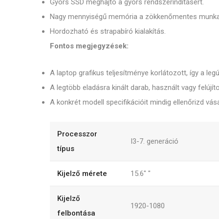
Gyors SSD meghajtó a gyors rendszerindításért.
Nagy mennyiségű memória a zökkenőmentes munk
Hordozható és strapabíró kialakítás.
Fontos megjegyzések:
A laptop grafikus teljesítménye korlátozott, így a leg
A legtöbb eladásra kinált darab, használt vagy felújít
A konkrét modell specifikációit mindig ellenőrizd vásá
Processzor
I3-7. generáció
típus
Kijelző mérete
15.6"
"
Kijelző
1920-1080
felbontása