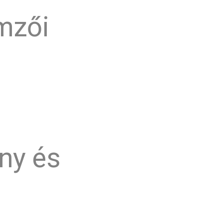
mzői
ény és