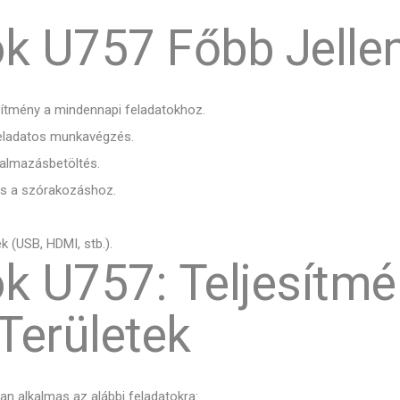
ook U757 Főbb Jelle
sítmény a mindennapi feladatokhoz.
ladatos munkavégzés.
kalmazásbetöltés.
és a szórakozáshoz.
 (USB, HDMI, stb.).
ok U757: Teljesítm
Területek
óan alkalmas az alábbi feladatokra: