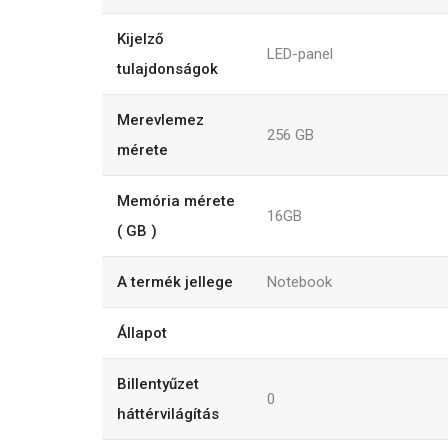
Kijelző
LED-panel
tulajdonságok
Merevlemez
256
GB
mérete
Memória mérete
16GB
( GB )
A termék jellege
Notebook
Állapot
Billentyűzet
0
háttérvilágítás