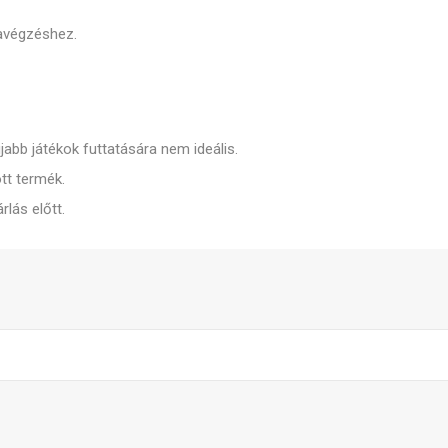
avégzéshez.
újabb játékok futtatására nem ideális.
ott termék.
rlás előtt.