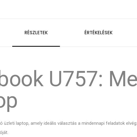
RÉSZLETEK
ÉRTÉKELÉSEK
febook U757: M
top
ó üzleti laptop, amely ideális választás a mindennapi feladatok elvé
ját.