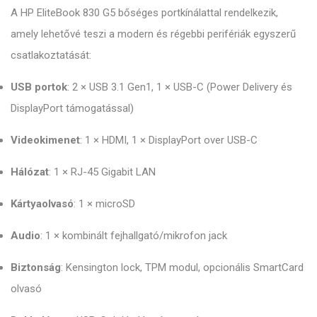
A HP EliteBook 830 G5 bőséges portkínálattal rendelkezik,
amely lehetővé teszi a modern és régebbi perifériák egyszerű
csatlakoztatását:
USB portok
: 2 × USB 3.1 Gen1, 1 × USB-C (Power Delivery és
DisplayPort támogatással)
Videokimenet
: 1 × HDMI, 1 × DisplayPort over USB-C
Hálózat
: 1 × RJ-45 Gigabit LAN
Kártyaolvasó
: 1 × microSD
Audio
: 1 × kombinált fejhallgató/mikrofon jack
Biztonság
: Kensington lock, TPM modul, opcionális SmartCard
olvasó