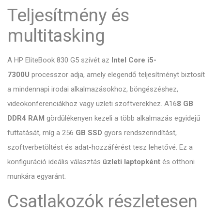
Teljesítmény és
multitasking
A HP EliteBook 830 G5 szívét az
Intel Core i5-
7300U
processzor adja, amely elegendő teljesítményt biztosít
a mindennapi irodai alkalmazásokhoz, böngészéshez,
videokonferenciákhoz vagy üzleti szoftverekhez. A16
8 GB
DDR4 RAM
gördülékenyen kezeli a több alkalmazás egyidejű
futtatását, míg a
256
GB SSD
gyors rendszerindítást,
szoftverbetöltést és adat-hozzáférést tesz lehetővé. Ez a
konfiguráció ideális választás
üzleti laptopként
és otthoni
munkára egyaránt.
Csatlakozók részletesen