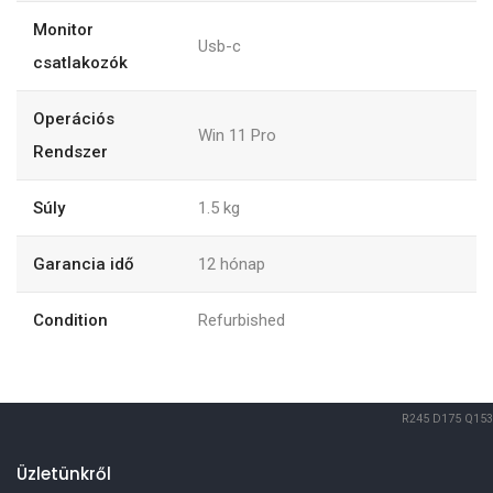
Monitor
Usb-c
csatlakozók
Operációs
Win 11 Pro
Rendszer
Súly
1.5
kg
Garancia idő
12
hónap
Condition
Refurbished
R245
D175
Q153
Üzletünkről