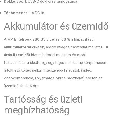
Dokkolóport
: USB-C dokkolás támogatása
Tápbemenet
: 1 × DC-in
Akkumulátor és üzemidő
A
HP EliteBook 830 G5
3 cellás,
50 Wh kapacitású
akkumulátorral
érkezik, amely átlagos használat mellett
6–8
órás üzemidőt
biztosít. Irodai munkára és mobil
felhasználásra ideális, így egy teljes munkanap kényelmesen
letölthető töltés nélkül. Intenzívebb feladatok (videó,
videókonferencia, folyamatos online használat) esetén az
üzemidő kb. 4–6 óra.
Tartósság és üzleti
megbízhatóság