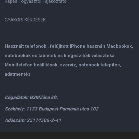
Képes Fogyasztói Tájékoztató
GYAKORI KÉRDÉSEK
Használt telefonok , felújitott iPhone használt Macbookok,
notebookok és tabletek és kiegészitőik választéka.
Mobiltelefon beállitások, szervíz, notebook telepités,
adatmentés.
Cégadatok: GSMZóna kft.
Székhely: 1133 Budapest Pannónia utca 102
Adószám: 25174506-2-41