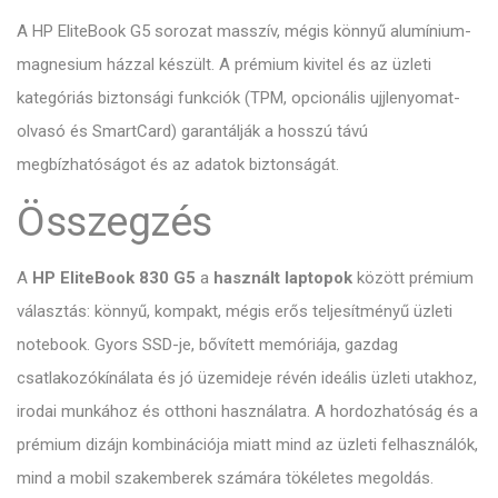
A HP EliteBook G5 sorozat masszív, mégis könnyű alumínium-
magnesium házzal készült. A prémium kivitel és az üzleti
kategóriás biztonsági funkciók (TPM, opcionális ujjlenyomat-
olvasó és SmartCard) garantálják a hosszú távú
megbízhatóságot és az adatok biztonságát.
Összegzés
A
HP EliteBook 830 G5
a
használt laptopok
között prémium
választás: könnyű, kompakt, mégis erős teljesítményű üzleti
notebook. Gyors SSD-je, bővített memóriája, gazdag
csatlakozókínálata és jó üzemideje révén ideális üzleti utakhoz,
irodai munkához és otthoni használatra. A hordozhatóság és a
prémium dizájn kombinációja miatt mind az üzleti felhasználók,
mind a mobil szakemberek számára tökéletes megoldás.