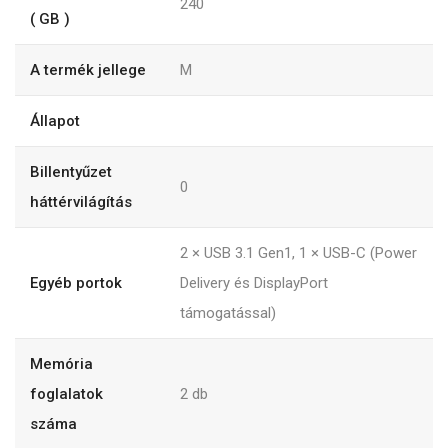
240
( GB )
A termék jellege
M
Állapot
Billentyűzet
0
háttérvilágítás
2 × USB 3.1 Gen1, 1 × USB-C (Power
Egyéb portok
Delivery és DisplayPort
támogatással)
Memória
foglalatok
2
db
száma