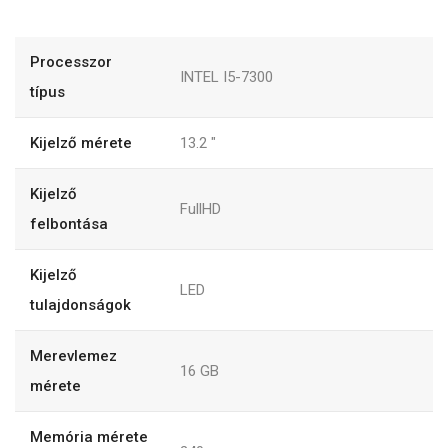
Processzor
INTEL I5-7300
típus
Kijelző mérete
13.2
"
Kijelző
FullHD
felbontása
Kijelző
LED
tulajdonságok
Merevlemez
16
GB
mérete
Memória mérete