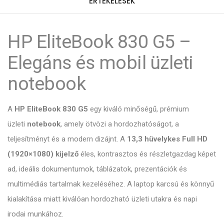
ÉRTÉKELÉSEK
HP EliteBook 830 G5 –
Elegáns és mobil üzleti
notebook
A
HP EliteBook 830 G5
egy kiváló minőségű, prémium
üzleti
notebook
, amely ötvözi a hordozhatóságot, a
teljesítményt és a modern dizájnt. A
13,3 hüvelykes Full HD
(1920×1080) kijelző
éles, kontrasztos és részletgazdag képet
ad, ideális dokumentumok, táblázatok, prezentációk és
multimédiás tartalmak kezeléséhez. A laptop karcsú és könnyű
kialakítása miatt kiválóan hordozható üzleti utakra és napi
irodai munkához.