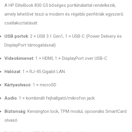
A HP EliteBook 830 G5 bőséges portkínálattal rendelkezik,
amely lehetővé teszi a modern és régebbi perifériák egyszerű
csatlakoztatását:
USB portok
: 2 × USB 3.1 Gen1, 1 × USB-C (Power Delivery és
DisplayPort támogatással)
Videokimenet
: 1 × HDMI, 1 × DisplayPort over USB-C
Hálózat
: 1 × RJ-45 Gigabit LAN
Kártyaolvasó
: 1 × microSD
Audio
: 1 × kombinált fejhallgató/mikrofon jack
Biztonság
: Kensington lock, TPM modul, opcionális SmartCard
olvasó