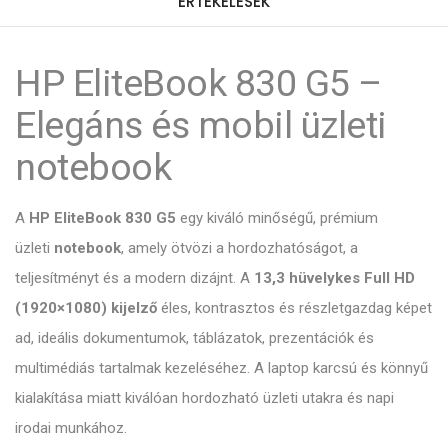
ÉRTÉKELÉSEK
HP EliteBook 830 G5 –
Elegáns és mobil üzleti
notebook
A
HP EliteBook 830 G5
egy kiváló minőségű, prémium
üzleti
notebook
, amely ötvözi a hordozhatóságot, a
teljesítményt és a modern dizájnt. A
13,3 hüvelykes Full HD
(1920×1080) kijelző
éles, kontrasztos és részletgazdag képet
ad, ideális dokumentumok, táblázatok, prezentációk és
multimédiás tartalmak kezeléséhez. A laptop karcsú és könnyű
kialakítása miatt kiválóan hordozható üzleti utakra és napi
irodai munkához.