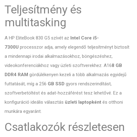
Teljesítmény és
multitasking
A HP EliteBook 830 G5 szívét az
Intel Core i5-
7300U
processzor adja, amely elegendő teljesítményt biztosít
a mindennapi irodai alkalmazásokhoz, böngészéshez,
videokonferenciákhoz vagy üzleti szoftverekhez. A16
8 GB
DDR4 RAM
gördülékenyen kezeli a több alkalmazás egyidejű
futtatását, míg a
256
GB SSD
gyors rendszerindítást,
szoftverbetöltést és adat-hozzáférést tesz lehetővé. Ez a
konfiguráció ideális választás
üzleti laptopként
és otthoni
munkára egyaránt.
Csatlakozók részletesen