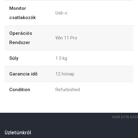
Monitor
Usb-c
csatlakozók
Operációs
Win 11 Pro
Rendszer
Súly
1.5
kg
Garancia idő
12
hónap
Condition
Refurbished
R239
D179
Q157
Üzletünkről