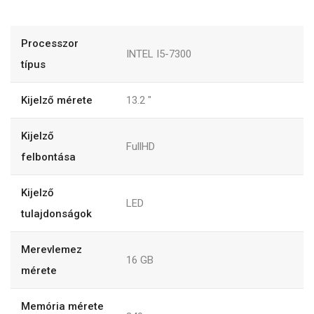
Processzor
INTEL I5-7300
típus
Kijelző mérete
13.2
"
Kijelző
FullHD
felbontása
Kijelző
LED
tulajdonságok
Merevlemez
16
GB
mérete
Memória mérete