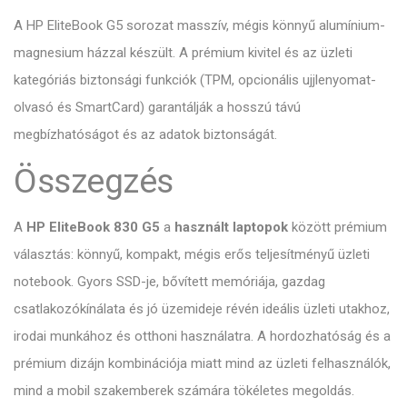
A HP EliteBook G5 sorozat masszív, mégis könnyű alumínium-
magnesium házzal készült. A prémium kivitel és az üzleti
kategóriás biztonsági funkciók (TPM, opcionális ujjlenyomat-
olvasó és SmartCard) garantálják a hosszú távú
megbízhatóságot és az adatok biztonságát.
Összegzés
A
HP EliteBook 830 G5
a
használt laptopok
között prémium
választás: könnyű, kompakt, mégis erős teljesítményű üzleti
notebook. Gyors SSD-je, bővített memóriája, gazdag
csatlakozókínálata és jó üzemideje révén ideális üzleti utakhoz,
irodai munkához és otthoni használatra. A hordozhatóság és a
prémium dizájn kombinációja miatt mind az üzleti felhasználók,
mind a mobil szakemberek számára tökéletes megoldás.