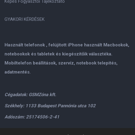
Képes Fogyasztói Tájékoztató
GYAKORI KÉRDÉSEK
Használt telefonok , felújitott iPhone használt Macbookok,
notebookok és tabletek és kiegészitőik választéka.
Mobiltelefon beállitások, szervíz, notebook telepités,
adatmentés.
Cégadatok: GSMZóna kft.
Székhely: 1133 Budapest Pannónia utca 102
Adószám: 25174506-2-41