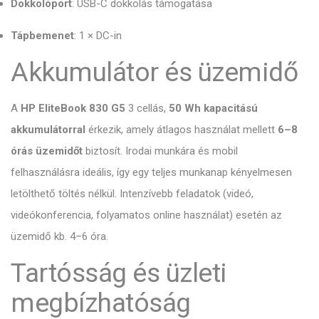
Dokkolóport
: USB-C dokkolás támogatása
Tápbemenet
: 1 × DC-in
Akkumulátor és üzemidő
A
HP EliteBook 830 G5
3 cellás,
50 Wh kapacitású
akkumulátorral
érkezik, amely átlagos használat mellett
6–8
órás üzemidőt
biztosít. Irodai munkára és mobil
felhasználásra ideális, így egy teljes munkanap kényelmesen
letölthető töltés nélkül. Intenzívebb feladatok (videó,
videókonferencia, folyamatos online használat) esetén az
üzemidő kb. 4–6 óra.
Tartósság és üzleti
megbízhatóság