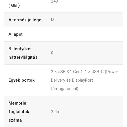
240
( GB )
A termék jellege
M
Állapot
Billentyűzet
0
háttérvilágítás
2 × USB 3.1 Gen1, 1 × USB-C (Power
Egyéb portok
Delivery és DisplayPort
támogatással)
Memória
foglalatok
2
db
száma