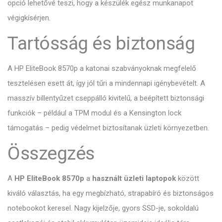
opció lehetővé teszi, hogy a készülék egész munkanapot
végigkísérjen.
Tartósság és biztonság
A HP EliteBook 8570p a katonai szabványoknak megfelelő
tesztelésen esett át, így jól tűri a mindennapi igénybevételt. A
masszív billentyűzet cseppálló kivitelű, a beépített biztonsági
funkciók – például a TPM modul és a Kensington lock
támogatás – pedig védelmet biztosítanak üzleti környezetben.
Összegzés
A
HP EliteBook 8570p
a
használt üzleti laptopok
között
kiváló választás, ha egy megbízható, strapabíró és biztonságos
notebookot keresel. Nagy kijelzője, gyors SSD-je, sokoldalú