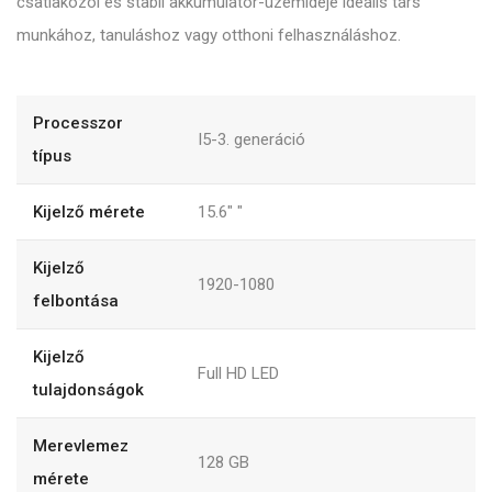
csatlakozói és stabil akkumulátor-üzemideje ideális társ
munkához, tanuláshoz vagy otthoni felhasználáshoz.
Processzor
I5-3. generáció
típus
Kijelző mérete
15.6"
"
Kijelző
1920-1080
felbontása
Kijelző
Full HD LED
tulajdonságok
Merevlemez
128
GB
mérete