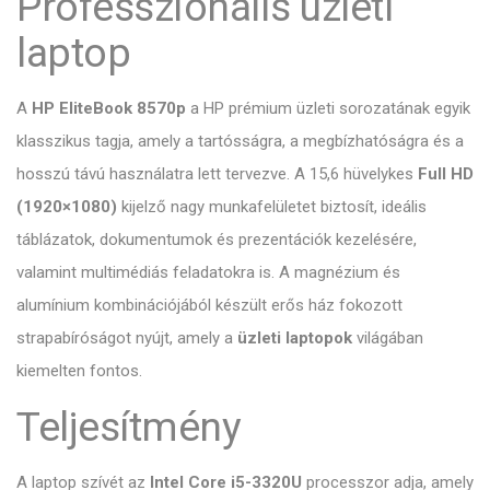
Professzionális üzleti
laptop
A
HP EliteBook 8570p
a HP prémium üzleti sorozatának egyik
klasszikus tagja, amely a tartósságra, a megbízhatóságra és a
hosszú távú használatra lett tervezve. A 15,6 hüvelykes
Full HD
(1920×1080)
kijelző nagy munkafelületet biztosít, ideális
táblázatok, dokumentumok és prezentációk kezelésére,
valamint multimédiás feladatokra is. A magnézium és
alumínium kombinációjából készült erős ház fokozott
strapabíróságot nyújt, amely a
üzleti laptopok
világában
kiemelten fontos.
Teljesítmény
A laptop szívét az
Intel Core i5-3320U
processzor adja, amely