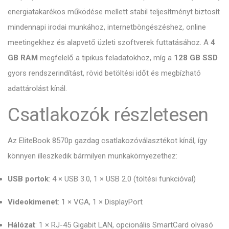
energiatakarékos működése mellett stabil teljesítményt biztosít
mindennapi irodai munkához, internetböngészéshez, online
meetingekhez és alapvető üzleti szoftverek futtatásához. A
4
GB RAM
megfelelő a tipikus feladatokhoz, míg a
128 GB SSD
gyors rendszerindítást, rövid betöltési időt és megbízható
adattárolást kínál.
Csatlakozók részletesen
Az EliteBook 8570p gazdag csatlakozóválasztékot kínál, így
könnyen illeszkedik bármilyen munkakörnyezethez:
USB portok
: 4 × USB 3.0, 1 × USB 2.0 (töltési funkcióval)
Videokimenet
: 1 × VGA, 1 × DisplayPort
Hálózat
: 1 × RJ-45 Gigabit LAN, opcionális SmartCard olvasó