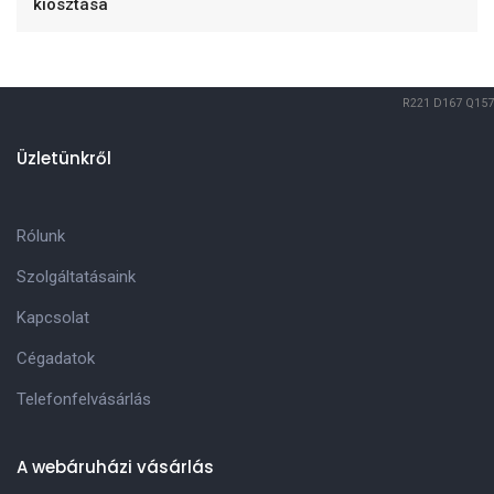
kiosztása
R221
D167
Q157
Üzletünkről
Rólunk
Szolgáltatásaink
Kapcsolat
Cégadatok
Telefonfelvásárlás
A webáruházi vásárlás