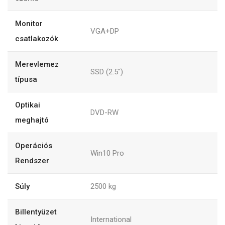
Monitor
VGA+DP
csatlakozók
Merevlemez
SSD (2.5")
típusa
Optikai
DVD-RW
meghajtó
Operációs
Win10 Pro
Rendszer
Súly
2500
kg
Billentyüzet
International