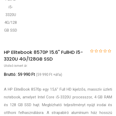
HP Elitebook 8570P 15.6" FullHD i5-
3320U 4G/128GB SSD
Utolsó ismert ár:
Bruttó: 59 990 Ft
(59 990 Ft +áfa)
A HP EliteBook 8570p egy 15,6" Full HD kijelzős, masszív üzleti
notebook, amelyet Intel Core i5-3320U processzor, 4 GB RAM
és 128 GB SSD hajt. Megbízható teljesítményt nyújt irodai és
otthoni felhasználásra. A strapabíró alumínium ház hosszú