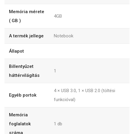
Memória mérete
4GB
( GB )
A termék jellege
Notebook
Állapot
Billentyűzet
1
háttérvilágítás
4 × USB 3.0, 1 × USB 2.0 (töltési
Egyéb portok
funkcióval)
Memória
foglalatok
1
db
száma