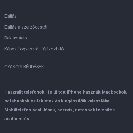
Elállás
Elállás a szerződéstől
Reklamáció
Képes Fogyasztói Tájékoztató
GYAKORI KÉRDÉSEK
Használt telefonok , felújitott iPhone használt Macbookok,
notebookok és tabletek és kiegészitőik választéka.
Mobiltelefon beállitások, szervíz, notebook telepités,
adatmentés.