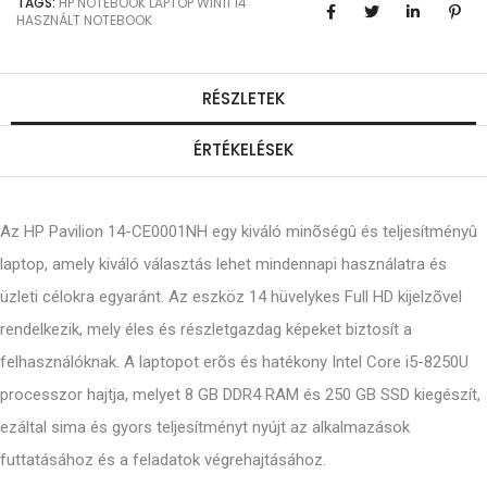
TAGS:
HP
NOTEBOOK
LAPTOP
WIN11
14
HASZNÁLT NOTEBOOK
RÉSZLETEK
ÉRTÉKELÉSEK
Az HP Pavilion 14-CE0001NH egy kiváló minõségû és teljesítményû
laptop, amely kiváló választás lehet mindennapi használatra és
üzleti célokra egyaránt. Az eszköz 14 hüvelykes Full HD kijelzõvel
rendelkezik, mely éles és részletgazdag képeket biztosít a
felhasználóknak. A laptopot erõs és hatékony Intel Core i5-8250U
processzor hajtja, melyet 8 GB DDR4 RAM és 250 GB SSD kiegészít,
ezáltal sima és gyors teljesítményt nyújt az alkalmazások
futtatásához és a feladatok végrehajtásához.