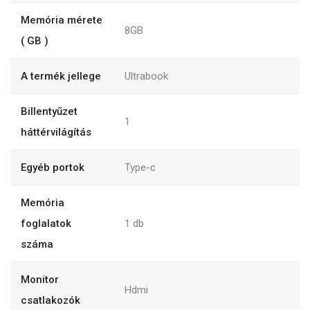
Memória mérete
8GB
( GB )
A termék jellege
Ultrabook
Billentyűzet
1
háttérvilágítás
Egyéb portok
Type-c
Memória
foglalatok
1
db
száma
Monitor
Hdmi
csatlakozók