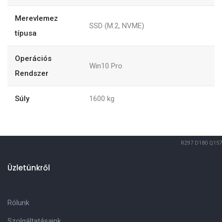
Merevlemez
SSD (M.2, NVME)
típusa
Operációs
Win10 Pro
Rendszer
Súly
1600
kg
R297
D180
Q157
Üzletünkről
Rólunk
Szolgáltatásaink