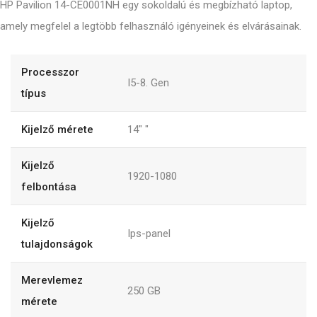
HP Pavilion 14-CE0001NH egy sokoldalú és megbízható laptop,
amely megfelel a legtöbb felhasználó igényeinek és elvárásainak.
Processzor
I5-8. Gen
típus
Kijelző mérete
14"
"
Kijelző
1920-1080
felbontása
Kijelző
Ips-panel
tulajdonságok
Merevlemez
250
GB
mérete