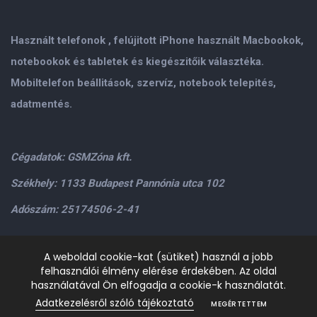
Használt telefonok , felújitott iPhone használt Macbookok,
notebookok és tabletek és kiegészitőik választéka.
Mobiltelefon beállitások, szervíz, notebook telepités,
adatmentés.
Cégadatok: GSMZóna kft.
Székhely: 1133 Budapest Pannónia utca 102
Adószám: 25174506-2-41
Személyes átvétel: GSMZóna kft. 1134.Bp. Váci út 9-15
A weboldal cookie-kat (sütiket) használ a jobb
felhasználói élmény elérése érdekében. Az oldal
H-P: 9.00-17.00,Szo: 9.00-13.00
+36205534995
+36209906363
használatával Ön elfogadja a cookie-k használatát.
/>email:
info@gsmzona.hu
gsmzonakft@gmail.com
Adatkezelésről szóló tájékoztató
MEGÉRTETTEM