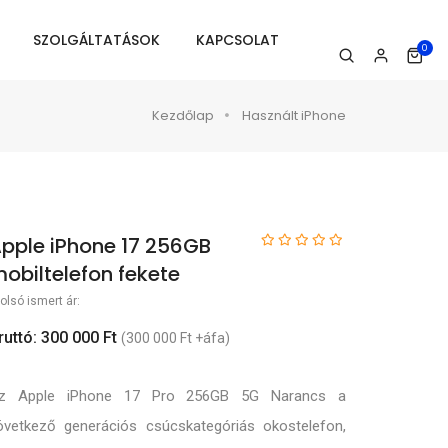
SZOLGÁLTATÁSOK
KAPCSOLAT
0
Kezdőlap
Használt iPhone
pple iPhone 17 256GB
obiltelefon fekete
olsó ismert ár:
ruttó: 300 000 Ft
(300 000 Ft +áfa)
z Apple iPhone 17 Pro 256GB 5G Narancs a
övetkező generációs csúcskategóriás okostelefon,