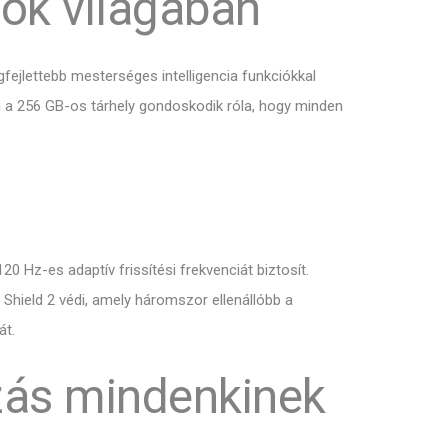
nok világában
ejlettebb mesterséges intelligencia funkciókkal
íg a 256 GB-os tárhely gondoskodik róla, hogy minden
0 Hz-es adaptív frissítési frekvenciát biztosít.
 Shield 2 védi, amely háromszor ellenállóbb a
át.
zás mindenkinek