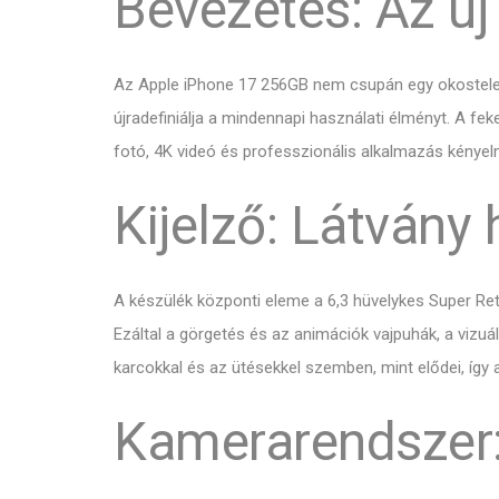
Bevezetés: Az új
Az Apple iPhone 17 256GB nem csupán egy okostelefo
újradefiniálja a mindennapi használati élményt. A fe
fotó, 4K videó és professzionális alkalmazás kényel
Kijelző: Látvány 
A készülék központi eleme a 6,3 hüvelykes Super Reti
Ezáltal a görgetés és az animációk vajpuhák, a vizuá
karcokkal és az ütésekkel szemben, mint elődei, így 
Kamerarendszer: