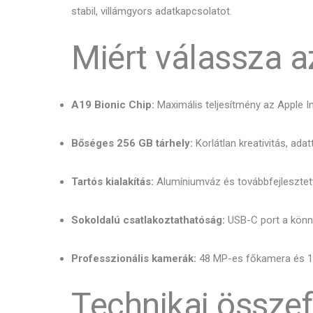
stabil, villámgyors adatkapcsolatot.
Miért válassza a
A19 Bionic Chip:
Maximális teljesítmény az Apple In
Bőséges 256 GB tárhely:
Korlátlan kreativitás, adat
Tartós kialakítás:
Alumíniumváz és továbbfejlesztett
Sokoldalú csatlakoztathatóság:
USB-C port a könnyű
Professzionális kamerák:
48 MP-es főkamera és 1
Technikai összef