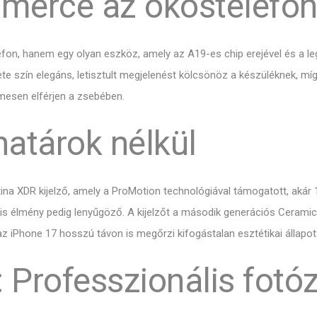
 mérce az okostelefo
n, hanem egy olyan eszköz, amely az A19-es chip erejével és a legf
kete szín elegáns, letisztult megjelenést kölcsönöz a készüléknek, m
mesen elférjen a zsebében.
határok nélkül
na XDR kijelző, amely a ProMotion technológiával támogatott, akár 12
lis élmény pedig lenyűgöző. A kijelzőt a második generációs Ceramic
az iPhone 17 hosszú távon is megőrzi kifogástalan esztétikai állapot
 Professzionális fotó