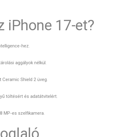
z iPhone 17-et?
telligence-hez.
tárolási aggályok nélkül.
 Ceramic Shield 2 üveg.
 töltésért és adatátvitelért.
8 MP-es szelfikamera.
oglaló