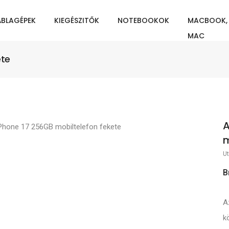
ÁBLAGÉPEK
KIEGÉSZITŐK
NOTEBOOKOK
MACBOOK,
MAC
ete
A
m
Ut
B
A
k