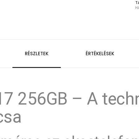
T
H
RÉSZLETEK
ÉRTÉKELÉSEK
17 256GB – A techn
csa