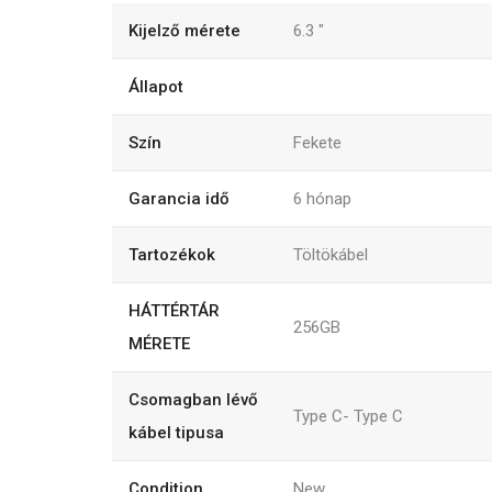
Kijelző mérete
6.3
"
Állapot
Szín
Fekete
Garancia idő
6
hónap
Tartozékok
Töltökábel
HÁTTÉRTÁR
256GB
MÉRETE
Csomagban lévő
Type C- Type C
kábel tipusa
Condition
New