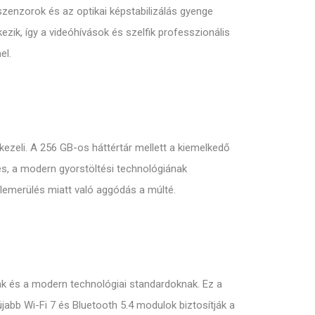
szenzorok és az optikai képstabilizálás gyenge
zik, így a videóhívások és szelfik professzionális
el.
ezeli. A 256 GB-os háttértár mellett a kiemelkedő
es, a modern gyorstöltési technológiának
a lemerülés miatt való aggódás a múlté.
ak és a modern technológiai standardoknak. Ez a
újabb Wi-Fi 7 és Bluetooth 5.4 modulok biztosítják a