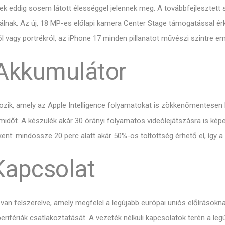
k eddig sosem látott élességgel jelennek meg. A továbbfejlesztett 
tálnak. Az új, 18 MP-es előlapi kamera Center Stage támogatással érke
 vagy portrékról, az iPhone 17 minden pillanatot művészi szintre em
 Akkumulátor
ozik, amely az Apple Intelligence folyamatokat is zökkenőmentesen k
időt. A készülék akár 30 órányi folyamatos videólejátszásra is kép
kent: mindössze 20 perc alatt akár 50%-os töltöttség érhető el, így 
Kapcsolat
van felszerelve, amely megfelel a legújabb európai uniós előírásokn
erifériák csatlakoztatását. A vezeték nélküli kapcsolatok terén a leg