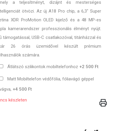
mely a teljesítményt, dizájnt és mesterséges
ntelligenciát ötvözi. Az új A18 Pro chip, a 6,3" Super
etina XDR ProMotion OLED kijelző és a 48 MP-es
ripla kamerarendszer professzionális élményt nyújt.
G támogatással, USB-C csatlakozóval, titánházzal és
kár 26 órás üzemidővel készült prémium
elhasználók számára.
Átlátszó szilikontok mobiltelefonhoz
+2 500 Ft
Matt Mobiltelefon védőfólia, fóliavágó géppel
vágva,
+4 500 Ft
incs készleten