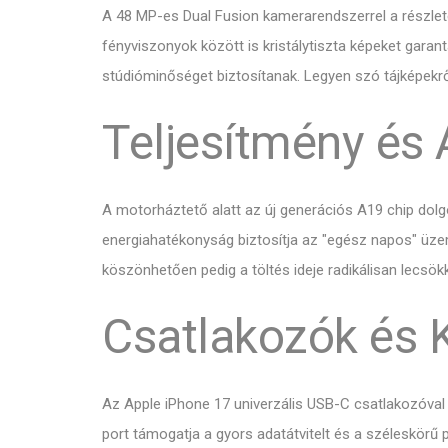
A 48 MP-es Dual Fusion kamerarendszerrel a részlete
fényviszonyok között is kristálytiszta képeket garan
stúdióminőséget biztosítanak. Legyen szó tájképekről
Teljesítmény és
A motorháztető alatt az új generációs A19 chip dolg
energiahatékonyság biztosítja az "egész napos" üzem
köszönhetően pedig a töltés ideje radikálisan lecsök
Csatlakozók és 
Az Apple iPhone 17 univerzális USB-C csatlakozóval 
port támogatja a gyors adatátvitelt és a széleskörű p