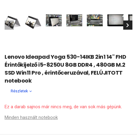
Lenovo Ideapad Yoga 530-14IKB 2in1 14" FHD
Érintőkijelző i5-8250U 8GB DDR4 , 480GB M.2
SSD Win11 Pro , érintőceruzával, FELÚJITOTT
notebook
Részletek
Ez a darab sajnos már nincs meg, de van sok más gépünk.
Minden használt notebook