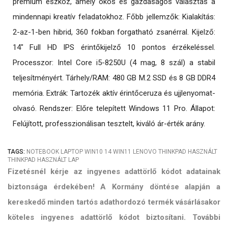
prémium eszköz, amely okos és gazdaságos választás a
mindennapi kreatív feladatokhoz. Főbb jellemzők: Kialakítás:
2-az-1-ben hibrid, 360 fokban forgatható zsanérral. Kijelző:
14" Full HD IPS érintőkijelző 10 pontos érzékeléssel.
Processzor: Intel Core i5-8250U (4 mag, 8 szál) a stabil
teljesítményért. Tárhely/RAM: 480 GB M.2 SSD és 8 GB DDR4
memória. Extrák: Tartozék aktív érintőceruza és ujjlenyomat-
olvasó. Rendszer: Előre telepített Windows 11 Pro. Állapot:
Felújított, professzionálisan tesztelt, kiváló ár-érték arány.
TAGS:
NOTEBOOK
LAPTOP
WIN10
14
WIN11
LENOVO
THINKPAD
HASZNÁLT
THINKPAD
HASZNÁLT LAP
Fizetésnél kérje az ingyenes adattörlő kódot adatainak
biztonsága érdekében! A Kormány döntése alapján a
kereskedő minden tartós adathordozó termék vásárlásakor
köteles ingyenes adattörlő kódot biztosítani. További