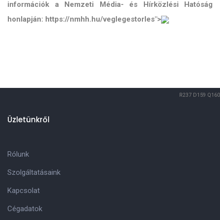
információk a Nemzeti Média- és Hírközlési Hatóság
honlapján: https://nmhh.hu/veglegestorles">
R237
D159
Q160
Üzletünkről
Rólunk
Szolgáltatásaink
Kapcsolat
Cégadatok