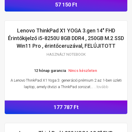
57 150 Ft
Lenovo ThinkPad X1 YOGA 3.gen 14" FHD
HASZNÁLT NOTEBOOK
Érintőkijelző i5-8250U 8GB DDR4 , 250GB M.2 SSD
Win11 Pro , érintőceruzával, FELÚJITOTT
HASZNÁLT NOTEBOOK
12 hónap garancia
Nincs készleten
A Lenovo ThinkPad X1 Yoga 3. generáció prémium 2 az 1-ben üzleti
laptop, amely ötvözi a ThinkPad sorozat...
...tovább
177 787 Ft