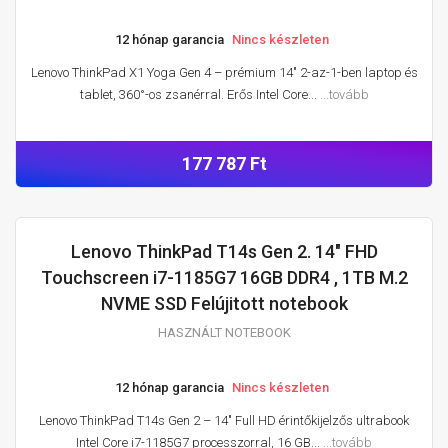
12 hónap garancia
Nincs készleten
Lenovo ThinkPad X1 Yoga Gen 4 – prémium 14″ 2-az-1-ben laptop és
tablet, 360°-os zsanérral. Erős Intel Core...
...tovább
177 787 Ft
Lenovo ThinkPad T14s Gen 2. 14" FHD
HASZNÁLT NOTEBOOK
Touchscreen i7-1185G7 16GB DDR4 , 1TB M.2
NVME SSD Felújitott notebook
HASZNÁLT NOTEBOOK
12 hónap garancia
Nincs készleten
Lenovo ThinkPad T14s Gen 2 – 14″ Full HD érintőkijelzős ultrabook
Intel Core i7-1185G7 processzorral, 16 GB...
...tovább