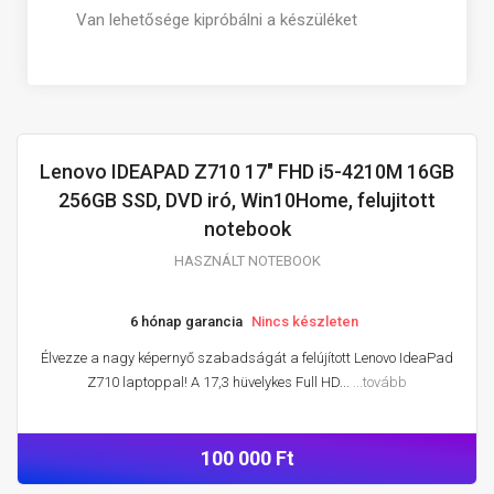
Van lehetősége kipróbálni a készüléket
Lenovo IDEAPAD Z710 17" FHD i5-4210M 16GB
HASZNÁLT NOTEBOOK
256GB SSD, DVD iró, Win10Home, felujitott
notebook
HASZNÁLT NOTEBOOK
6 hónap garancia
Nincs készleten
Élvezze a nagy képernyő szabadságát a felújított Lenovo IdeaPad
Z710 laptoppal! A 17,3 hüvelykes Full HD...
...tovább
100 000 Ft