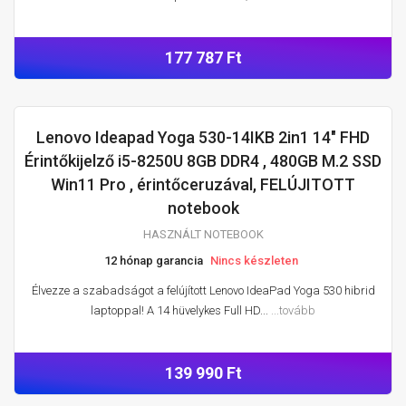
177 787 Ft
Lenovo Ideapad Yoga 530-14IKB 2in1 14" FHD
HASZNÁLT NOTEBOOK
Érintőkijelző i5-8250U 8GB DDR4 , 480GB M.2 SSD
Win11 Pro , érintőceruzával, FELÚJITOTT
notebook
HASZNÁLT NOTEBOOK
12 hónap garancia
Nincs készleten
Élvezze a szabadságot a felújított Lenovo IdeaPad Yoga 530 hibrid
laptoppal! A 14 hüvelykes Full HD...
...tovább
139 990 Ft