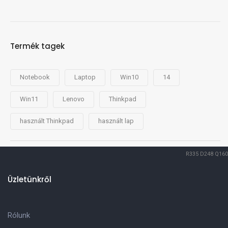
Termék tagek
Notebook
Laptop
Win10
14
Win11
Lenovo
Thinkpad
használt Thinkpad
használt lap
R335
D248
Q160
Üzletünkről
Rólunk