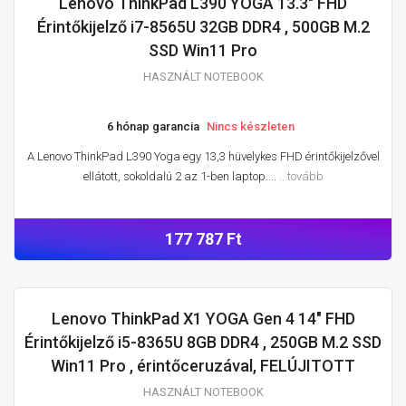
Lenovo ThinkPad L390 YOGA 13.3" FHD
HASZNÁLT NOTEBOOK
Érintőkijelző i7-8565U 32GB DDR4 , 500GB M.2
SSD Win11 Pro
HASZNÁLT NOTEBOOK
6 hónap garancia
Nincs készleten
A Lenovo ThinkPad L390 Yoga egy 13,3 hüvelykes FHD érintőkijelzővel
ellátott, sokoldalú 2 az 1-ben laptop....
...tovább
177 787 Ft
Lenovo ThinkPad X1 YOGA Gen 4 14" FHD
HASZNÁLT NOTEBOOK
Érintőkijelző i5-8365U 8GB DDR4 , 250GB M.2 SSD
Win11 Pro , érintőceruzával, FELÚJITOTT
HASZNÁLT NOTEBOOK