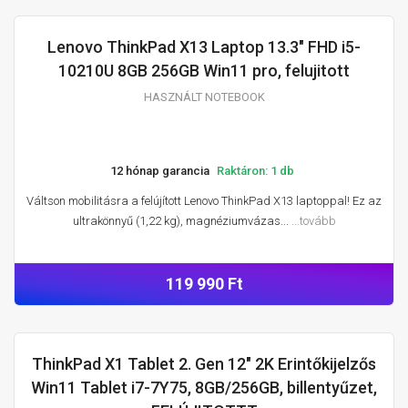
Lenovo ThinkPad X13 Laptop 13.3" FHD i5-
HASZNÁLT NOTEBOOK
10210U 8GB 256GB Win11 pro, felujitott
HASZNÁLT NOTEBOOK
12 hónap garancia
Raktáron: 1 db
Váltson mobilitásra a felújított Lenovo ThinkPad X13 laptoppal! Ez az
ultrakönnyű (1,22 kg), magnéziumvázas...
...tovább
119 990 Ft
ThinkPad X1 Tablet 2. Gen 12" 2K Erintőkijelzős
NOTEBOOK
Win11 Tablet i7-7Y75, 8GB/256GB, billentyűzet,