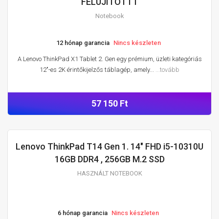
FELÚJITOTTT
Notebook
12 hónap garancia
Nincs készleten
A Lenovo ThinkPad X1 Tablet 2. Gen egy prémium, üzleti kategóriás
12″-es 2K érintőkijelzős táblagép, amely...
...tovább
57 150 Ft
Lenovo ThinkPad T14 Gen 1. 14" FHD i5-10310U
HASZNÁLT NOTEBOOK
16GB DDR4 , 256GB M.2 SSD
HASZNÁLT NOTEBOOK
6 hónap garancia
Nincs készleten