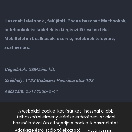
Használt telefonok , felújitott iPhone használt Macbookok,
notebookok és tabletek és kiegészitőik választéka.
Mobiltelefon beállitások, szervíz, notebook telepités,
adatmentés.
Cégadatok: GSMZóna kft.
Székhely: 1133 Budapest Pannónia utca 102
Adószám: 25174506-2-41
Személyes átvétel: GSMZóna kft. 1134.Bp. Váci út 9-15
A weboldal cookie-kat (sütiket) használ a jobb
felhasználói élmény elérése érdekében. Az oldal
H-P: 9.00-17.00,Szo: 9.00-13.00
+36205534995
+36209906363
használatával Ön elfogadja a cookie-k használatát.
/>email:
info@gsmzona.hu
gsmzonakft@gmail.com
Adatkezelésről szóló tájékoztató
MEGÉRTETTEM