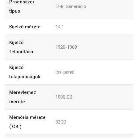
Processzor
I7-8. Generáció
típus
Kijelző mérete
14
"
Kijelző
1920-1080
felbontása
Kijelző
Ips-panel
tulajdonságok
Merevlemez
1000
GB
mérete
Memória mérete
32GB
( GB )