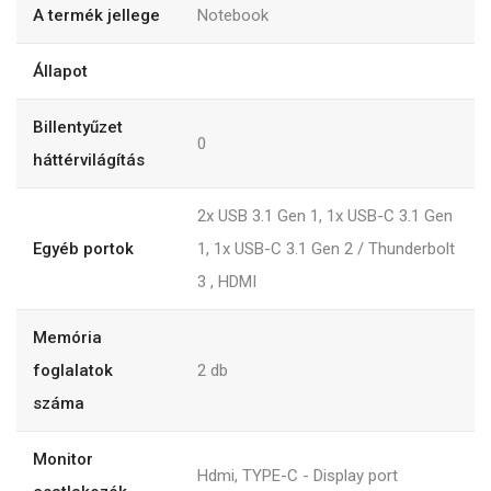
A termék jellege
Notebook
Állapot
Billentyűzet
0
háttérvilágítás
2x USB 3.1 Gen 1, 1x USB-C 3.1 Gen
Egyéb portok
1, 1x USB-C 3.1 Gen 2 / Thunderbolt
3 , HDMI
Memória
foglalatok
2
db
száma
Monitor
Hdmi, TYPE-C - Display port