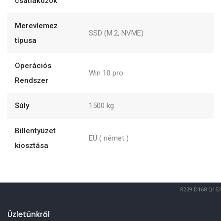
csatlakozók
Merevlemez
SSD (M.2, NVME)
típusa
Operációs
Win 10 pro
Rendszer
Súly
1500
kg
Billentyüzet
EU ( német )
kiosztása
R239
D168
Q153
Üzletünkről