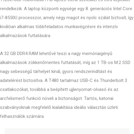
rendelkezik. A laptop központi egysége egy 8. generációs Intel Core
i7-8550U processzor, amely négy magot és nyolc szálat biztosít, így
kiválóan alkalmas többfeladatos munkavégzésre és intenzív
alkalmazások futtatására.
A 32 GB DDR4 RAM lehetővé teszi a nagy memóriaigényű
alkalmazások zökkenőmentes futtatását, míg az 1 TB-os M.2 SSD
nagy sebességű tárhelyet kínál, gyors rendszerindítást és
adatelérést biztosítva. A T480 tartalmaz USB-C és Thunderbolt 3
csatlakozókat, továbbá a beépített ujjlenyomat-olvasó és az
arcfelismerő funkció növeli a biztonságot. Tartós, katonai
szabványoknak megfelelő kialakítása ideális választás üzleti
felhasználók számára.