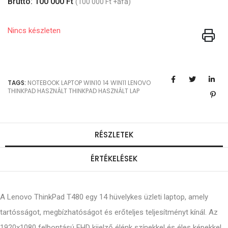
Bruttó: 100 000 Ft
(100 000 Ft +áfa)
Nincs készleten
TAGS:
NOTEBOOK
LAPTOP
WIN10
14
WIN11
LENOVO
THINKPAD
HASZNÁLT THINKPAD
HASZNÁLT LAP
RÉSZLETEK
ÉRTÉKELÉSEK
A Lenovo ThinkPad T480 egy 14 hüvelykes üzleti laptop, amely
tartósságot, megbízhatóságot és erőteljes teljesítményt kínál. Az
1920x1080 felbontású FHD kijelző élénk színekkel és éles képekkel