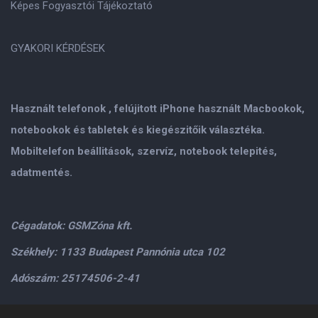
Képes Fogyasztói Tájékoztató
GYAKORI KÉRDÉSEK
Használt telefonok , felújitott iPhone használt Macbookok,
notebookok és tabletek és kiegészitőik választéka.
Mobiltelefon beállitások, szervíz, notebook telepités,
adatmentés.
Cégadatok: GSMZóna kft.
Székhely: 1133 Budapest Pannónia utca 102
Adószám: 25174506-2-41