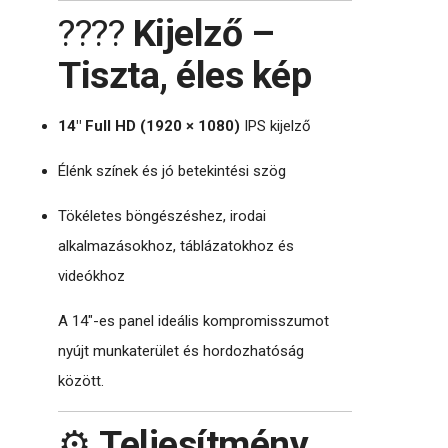
????
Kijelző –
Tiszta, éles kép
14″ Full HD (1920 × 1080)
IPS kijelző
Élénk színek és jó betekintési szög
Tökéletes böngészéshez, irodai
alkalmazásokhoz, táblázatokhoz és
videókhoz
A 14″-es panel ideális kompromisszumot
nyújt munkaterület és hordozhatóság
között.
⚙️
Teljesítmény