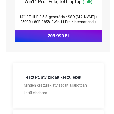
Win11 Pro , Felújitott laptop
(1 db)
14"" / FullHD / i5 8. generáció / SSD (M.2, NVME) /
250GB / 8GB / 85% / Win 11 Pro / International /
209 990 Ft
Tesztelt, átvizsgált készülékek
Minden készülék átvizsgált állapotban
kerül eladásra