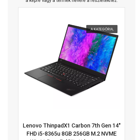
a képre vagy a termék nevére a részletekhez.
A KATEGÓRIA,
Lenovo ThinpadX1 Carbon 7th Gen 14"
FHD i5-8365u 8GB 256GB M.2 NVME