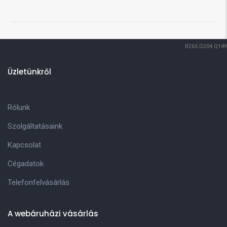
R265
D204
Q149
Üzletünkről
Rólunk
Szolgáltatásaink
Kapcsolat
Cégadatok
Telefonfelvásárlás
A webáruházi vásárlás