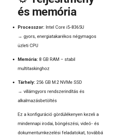
és memória
Processzor:
Intel Core i5-8365U
→ gyors, energiatakarékos négymagos
üzleti CPU
Memória:
8 GB RAM – stabil
multitaskinghoz
Tárhely:
256 GB M.2 NVMe SSD
→ villámgyors rendszerindítás és
alkalmazásbetöltés
Ez a konfiguráció gördülékenyen kezeli a
mindennapi irodai, böngészési, videó- és
dokumentumkezelési feladatokat, továbbá