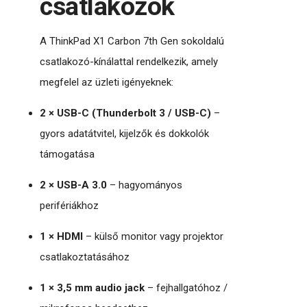
csatlakozók
A ThinkPad X1 Carbon 7th Gen sokoldalú
csatlakozó-kínálattal rendelkezik, amely
megfelel az üzleti igényeknek:
2 × USB-C (Thunderbolt 3 / USB-C)
–
gyors adatátvitel, kijelzők és dokkolók
támogatása
2 × USB-A 3.0
– hagyományos
perifériákhoz
1 × HDMI
– külső monitor vagy projektor
csatlakoztatásához
1 × 3,5 mm audio jack
– fejhallgatóhoz /