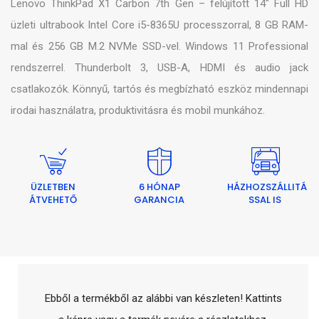
Lenovo ThinkPad X1 Carbon 7th Gen – felújított 14″ Full HD
üzleti ultrabook Intel Core i5-8365U processzorral, 8 GB RAM-
mal és 256 GB M.2 NVMe SSD-vel. Windows 11 Professional
rendszerrel. Thunderbolt 3, USB-A, HDMI és audio jack
csatlakozók. Könnyű, tartós és megbízható eszköz mindennapi
irodai használatra, produktivitásra és mobil munkához.
ÜZLETBEN
6 HÓNAP
HÁZHOZSZÁLLITÁ
ÁTVEHETŐ
GARANCIA
SSAL IS
Ebből a termékből az alábbi van készleten! Kattints