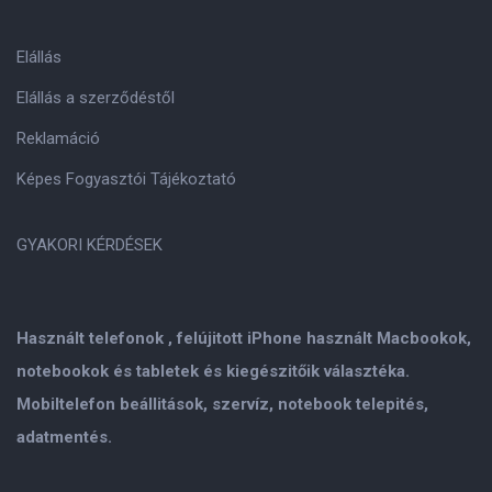
Elállás
Elállás a szerződéstől
Reklamáció
Képes Fogyasztói Tájékoztató
GYAKORI KÉRDÉSEK
Használt telefonok , felújitott iPhone használt Macbookok,
notebookok és tabletek és kiegészitőik választéka.
Mobiltelefon beállitások, szervíz, notebook telepités,
adatmentés.