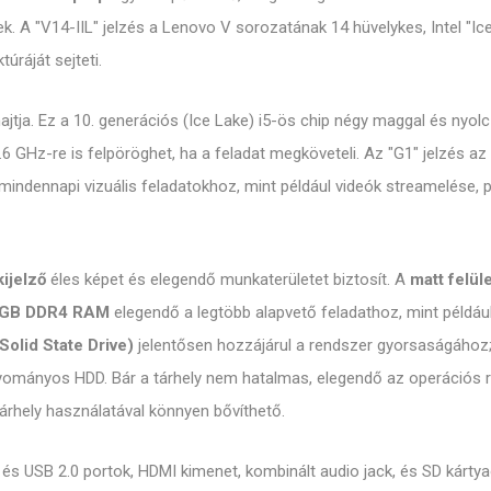
k. A "V14-IIL" jelzés a Lenovo V sorozatának 14 hüvelykes, Intel "Ice
úráját sejteti.
ajtja. Ez a 10. generációs (Ice Lake) i5-ös chip négy maggal és nyolc s
 GHz-re is felpöröghet, ha a feladat megköveteli. Az "G1" jelzés az i
mindennapi vizuális feladatokhoz, mint például videók streamelése, 
ijelző
éles képet és elegendő munkaterületet biztosít. A
matt felül
 GB DDR4 RAM
elegendő a legtöbb alapvető feladathoz, mint példá
olid State Drive)
jelentősen hozzájárul a rendszer gyorsaságához; 
gyományos HDD. Bár a tárhely nem hatalmas, elegendő az operációs 
rhely használatával könnyen bővíthető.
és USB 2.0 portok, HDMI kimenet, kombinált audio jack, és SD kártya