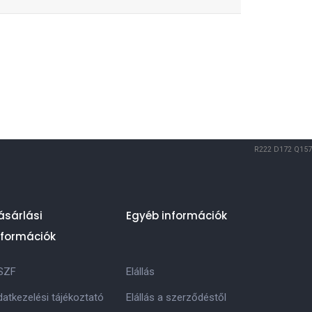
R222
D172
Q157
ásárlási
Egyéb információk
nformációk
SZF
Elállás
atkezelési tájékoztató
Elállás a szerződéstől