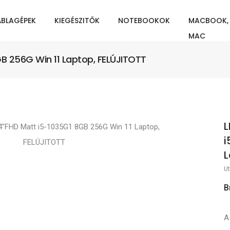
ÁBLAGÉPEK
KIEGÉSZITŐK
NOTEBOOKOK
MACBOOK,
MAC
GB 256G Win 11 Laptop, FELÚJITOTT
L
i
L
Ut
B
A