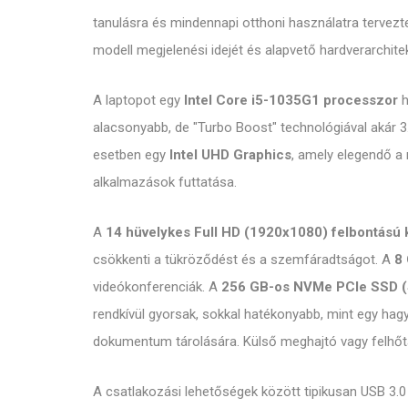
tanulásra és mindennapi otthoni használatra tervezte
modell megjelenési idejét és alapvető hardverarchitekt
A laptopot egy
Intel Core i5-1035G1 processzor
h
alacsonyabb, de "Turbo Boost" technológiával akár 3.6
esetben egy
Intel UHD Graphics
, amely elegendő a 
alkalmazások futtatása.
A
14 hüvelykes Full HD (1920x1080) felbontású k
csökkenti a tükröződést és a szemfáradtságot. A
8
videókonferenciák. A
256 GB-os NVMe PCIe SSD (S
rendkívül gyorsak, sokkal hatékonyabb, mint egy ha
dokumentum tárolására. Külső meghajtó vagy felhőtá
A csatlakozási lehetőségek között tipikusan USB 3.0 