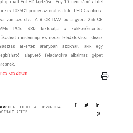
aptop matt Full HD kijelzővel. Egy 10. generációs Intel
ore i5-1035G1 processzorral és Intel UHD Graphics-
zal van szerelve. A 8 GB RAM és a gyors 256 GB
VMe PCIe SSD biztosítja a zökkenőmentes
űködést mindennapi és irodai feladatokhoz. Ideális
álasztás ár-érték arányban azoknak, akik egy
egbízható, alapvető feladatokra alkalmas gépet
eresnek.
incs készleten
AGS:
HP
NOTEBOOK
LAPTOP
WIN10
14
ASZNÁLT LAPTOP