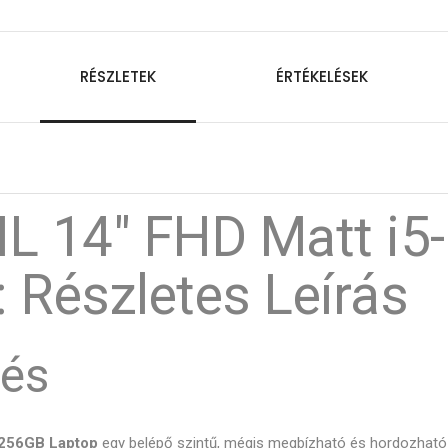
RÉSZLETEK
ÉRTÉKELÉSEK
IL 14" FHD Matt i
 Részletes Leírás
tés
 256GB Laptop
egy belépő szintű, mégis megbízható és hordozható 