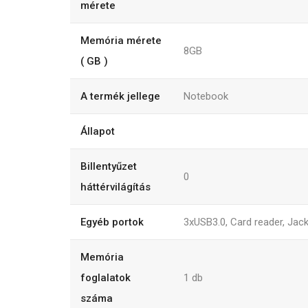
mérete
Memória mérete
8GB
( GB )
A termék jellege
Notebook
Állapot
Billentyűzet
0
háttérvilágítás
Egyéb portok
3xUSB3.0, Card reader, Jac
Memória
foglalatok
1
db
száma