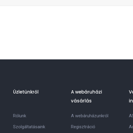
Üzletünkről
A webáruházi
V
vásárlás
i
Rólunk
A webáruházunkról
A
Szolgáltatásaink
Regisztráció
Ad