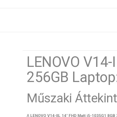
LENOVO V14-I
256GB Laptop:
Műszaki Áttekin
A
LENOVO V14-IIL 14" FHD Matt i5-1035G1 8GB