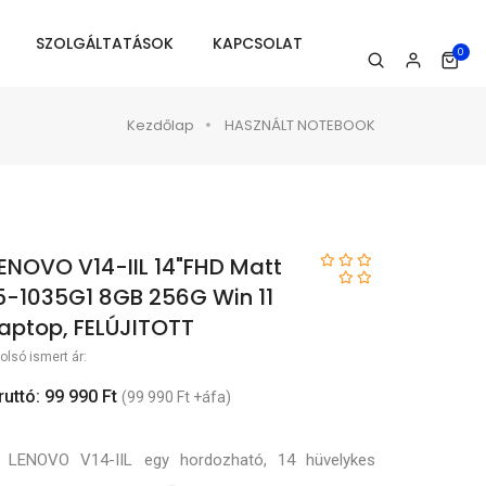
SZOLGÁLTATÁSOK
KAPCSOLAT
0
Kezdőlap
HASZNÁLT NOTEBOOK
ENOVO V14-IIL 14"FHD Matt
5-1035G1 8GB 256G Win 11
aptop, FELÚJITOTT
olsó ismert ár:
ruttó: 99 990 Ft
(99 990 Ft +áfa)
 LENOVO V14-IIL egy hordozható, 14 hüvelykes