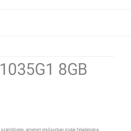
5-1035G1 8GB
számítógép, amelyet elsősorban irodai feladatokra,