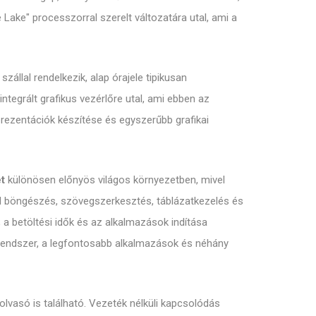
 Lake" processzorral szerelt változatára utal, ami a
zállal rendelkezik, alap órajele tipikusan
ntegrált grafikus vezérlőre utal, ami ebben az
prezentációk készítése és egyszerűbb grafikai
et
különösen előnyös világos környezetben, mivel
ul böngészés, szövegszerkesztés, táblázatkezelés és
a betöltési idők és az alkalmazások indítása
rendszer, a legfontosabb alkalmazások és néhány
olvasó is található. Vezeték nélküli kapcsolódás