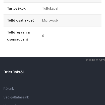
Tartozékok
Töltökábel
Töltő csatlakozó
Micro-usb
Töltőfej van a
0
csomagban?
R298
D208
Q179
Üzletünkről
Rólunk
Szolgáltatásaink