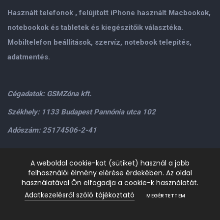
Használt telefonok , felújitott iPhone használt Macbookok,
notebookok és tabletek és kiegészitőik választéka.
Mobiltelefon beállitások, szervíz, notebook telepités,
adatmentés.
Cégadatok: GSMZóna kft.
Székhely: 1133 Budapest Pannónia utca 102
Adószám: 25174506-2-41
Személyes átvétel: GSMZóna kft. 1134.Bp. Váci út 9-15
A weboldal cookie-kat (sütiket) használ a jobb
felhasználói élmény elérése érdekében. Az oldal
H-P: 9.00-17.00,Szo: 9.00-13.00
+36205534995
+36209906363
használatával Ön elfogadja a cookie-k használatát.
/>email:
info@gsmzona.hu
gsmzonakft@gmail.com
Adatkezelésről szóló tájékoztató
MEGÉRTETTEM