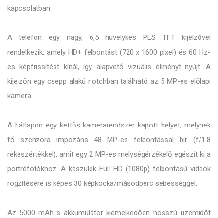
kapcsolatban.
A telefon egy nagy, 6,5 hüvelykes PLS TFT kijelzővel
rendelkezik, amely HD+ felbontást (720 x 1600 pixel) és 60 Hz-
es képfrissítést kínál, így alapvető vizuális élményt nyújt. A
kijelzőn egy csepp alakú notchban található az 5 MP-es előlapi
kamera.
A hátlapon egy kettős kamerarendszer kapott helyet, melynek
fő szenzora impozáns 48 MP-es felbontással bír (f/1.8
rekeszértékkel), amit egy 2 MP-es mélységérzékelő egészít ki a
portréfotókhoz. A készülék Full HD (1080p) felbontású videók
rögzítésére is képes 30 képkocka/másodperc sebességgel.
Az 5000 mAh-s akkumulátor kiemelkedően hosszú üzemidőt