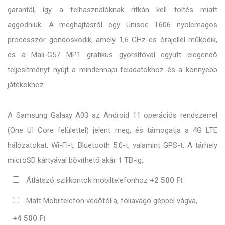
garantál, így a felhasználóknak ritkán kell töltés miatt
aggódniuk. A meghajtásról egy Unisoc T606 nyolcmagos
processzor gondoskodik, amely 1,6 GHz-es órajellel működik,
és a Mali-G57 MP1 grafikus gyorsítóval együtt elegendő
teljesítményt nyújt a mindennapi feladatokhoz és a könnyebb
játékokhoz.
A Samsung Galaxy A03 az Android 11 operációs rendszerrel
(One UI Core felülettel) jelent meg, és támogatja a 4G LTE
hálózatokat, Wi-Fi-t, Bluetooth 5.0-t, valamint GPS-t. A tárhely
microSD kártyával bővíthető akár 1 TB-ig.
Átlátszó szilikontok mobiltelefonhoz
+2 500 Ft
Matt Mobiltelefon védőfólia, fóliavágó géppel vágva,
+4 500 Ft