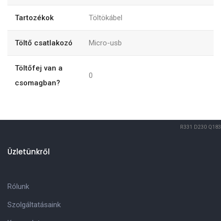
Tartozékok
Töltökábel
Töltő csatlakozó
Micro-usb
Töltőfej van a
0
csomagban?
R331
D230
Q183
Üzletünkről
Rólunk
Szolgáltatásaink