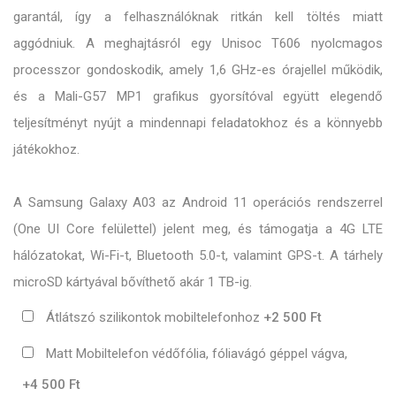
garantál, így a felhasználóknak ritkán kell töltés miatt
aggódniuk. A meghajtásról egy Unisoc T606 nyolcmagos
processzor gondoskodik, amely 1,6 GHz-es órajellel működik,
és a Mali-G57 MP1 grafikus gyorsítóval együtt elegendő
teljesítményt nyújt a mindennapi feladatokhoz és a könnyebb
játékokhoz.
A Samsung Galaxy A03 az Android 11 operációs rendszerrel
(One UI Core felülettel) jelent meg, és támogatja a 4G LTE
hálózatokat, Wi-Fi-t, Bluetooth 5.0-t, valamint GPS-t. A tárhely
microSD kártyával bővíthető akár 1 TB-ig.
Átlátszó szilikontok mobiltelefonhoz
+2 500 Ft
Matt Mobiltelefon védőfólia, fóliavágó géppel vágva,
+4 500 Ft