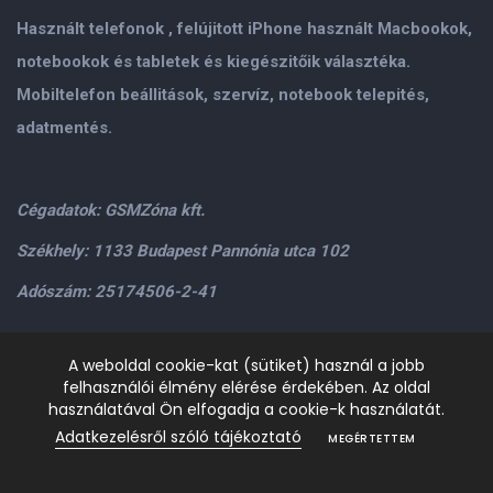
Használt telefonok , felújitott iPhone használt Macbookok,
notebookok és tabletek és kiegészitőik választéka.
Mobiltelefon beállitások, szervíz, notebook telepités,
adatmentés.
Cégadatok: GSMZóna kft.
Székhely: 1133 Budapest Pannónia utca 102
Adószám: 25174506-2-41
Személyes átvétel: GSMZóna kft. 1134.Bp. Váci út 9-15
A weboldal cookie-kat (sütiket) használ a jobb
felhasználói élmény elérése érdekében. Az oldal
H-P: 9.00-17.00,Szo: 9.00-13.00
+36205534995
+36209906363
használatával Ön elfogadja a cookie-k használatát.
/>email:
info@gsmzona.hu
gsmzonakft@gmail.com
Adatkezelésről szóló tájékoztató
MEGÉRTETTEM