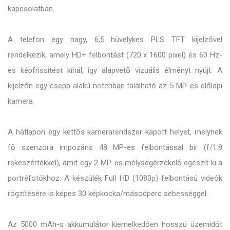
kapcsolatban.
A telefon egy nagy, 6,5 hüvelykes PLS TFT kijelzővel
rendelkezik, amely HD+ felbontást (720 x 1600 pixel) és 60 Hz-
es képfrissítést kínál, így alapvető vizuális élményt nyújt. A
kijelzőn egy csepp alakú notchban található az 5 MP-es előlapi
kamera.
A hátlapon egy kettős kamerarendszer kapott helyet, melynek
fő szenzora impozáns 48 MP-es felbontással bír (f/1.8
rekeszértékkel), amit egy 2 MP-es mélységérzékelő egészít ki a
portréfotókhoz. A készülék Full HD (1080p) felbontású videók
rögzítésére is képes 30 képkocka/másodperc sebességgel.
Az 5000 mAh-s akkumulátor kiemelkedően hosszú üzemidőt