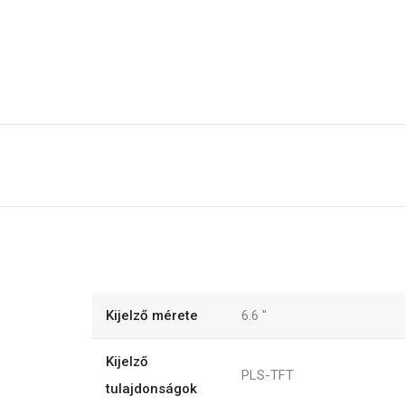
Kijelző mérete
6.6
"
Kijelző
PLS-TFT
tulajdonságok