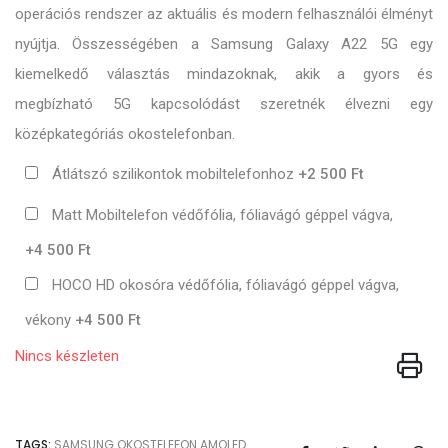
operációs rendszer az aktuális és modern felhasználói élményt
nyújtja. Összességében a Samsung Galaxy A22 5G egy
kiemelkedő választás mindazoknak, akik a gyors és
megbízható 5G kapcsolódást szeretnék élvezni egy
középkategóriás okostelefonban.
Átlátszó szilikontok mobiltelefonhoz
+2 500 Ft
Matt Mobiltelefon védőfólia, fóliavágó géppel vágva,
+4 500 Ft
HOCO HD okosóra védőfólia, fóliavágó géppel vágva,
vékony
+4 500 Ft
Nincs készleten
TAGS:
SAMSUNG
OKOSTELEFON
AMOLED