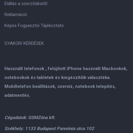
Elállás a szerződéstől
Reklamáció
Képes Fogyasztói Tájékoztató
GYAKORI KÉRDÉSEK
Használt telefonok , felújitott iPhone használt Macbookok,
notebookok és tabletek és kiegészitőik választéka.
Mobiltelefon beállitások, szervíz, notebook telepités,
adatmentés.
Cégadatok: GSMZóna kft.
Székhely: 1133 Budapest Pannónia utca 102