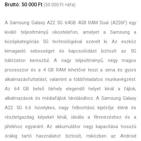
Bruttó: 50 000 Ft
(50 000 Ft +áfa)
A Samsung Galaxy A22 5G 64GB 4GB RAM Dual (A226F) egy
kiváló teljesítményű okostelefon, amelyet a Samsung a
középkategóriás 5G technológiával szerelt ki. Az eszköz
kimagasló sebességet és kapcsolódást biztosít az 5G
hálózaton keresztül. A nagy teljesítményű, négy magos
processzor és a 4 GB RAM lehetővé teszi a sima és gyors
alkalmazásfuttatást, valamint a többfeladatos munkavégzést.
Az 64 GB belső tárhely elegendő helyet kínál a fájlok,
alkalmazások és médiafájlok tárolásához. A Samsung Galaxy
A22 5G 6.6 hüvelykes, nagy felbontású kijelzője élénk és
részletgazdag képeket kínál, ideális a filmnézéshez és a
játékhoz egyaránt. Az akkumulátor nagy kapacitása hosszú
órákig tartó használatot biztosít, miközben az Android