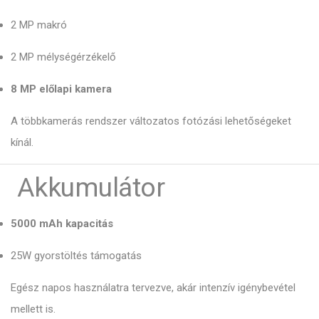
2 MP makró
2 MP mélységérzékelő
8 MP előlapi kamera
A többkamerás rendszer változatos fotózási lehetőségeket
kínál.
Akkumulátor
5000 mAh kapacitás
25W gyorstöltés támogatás
Egész napos használatra tervezve, akár intenzív igénybevétel
mellett is.