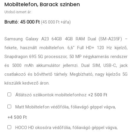
Mobiltelefon, Barack szinben
Utolsó ismert ár:
Bruttó: 45 000 Ft
(45 000 Ft +áfa)
Samsung Galaxy A23 64GB 4GB RAM Dual (SM-A235F) –
fekete, használt mobiltelefon. 6,6″ Full HD+ 120 Hz kijelző,
Snapdragon 695 5G processzor, 50 MP négykamerás rendszer
és 5000 mAh akkumulátor jellemzi. Dual SIM, USB-C, jack
csatlakozó és bővíthető tárhely. Megbízható, nagy kijelzős 5G
készülék kedvező áron.
Átlátszó szilikontok mobiltelefonhoz
+2 500 Ft
Matt Mobiltelefon védőfólia, fóliavágó géppel vágva,
+4 500 Ft
HOCO HD okosóra védőfólia, fóliavágó géppel vágva,