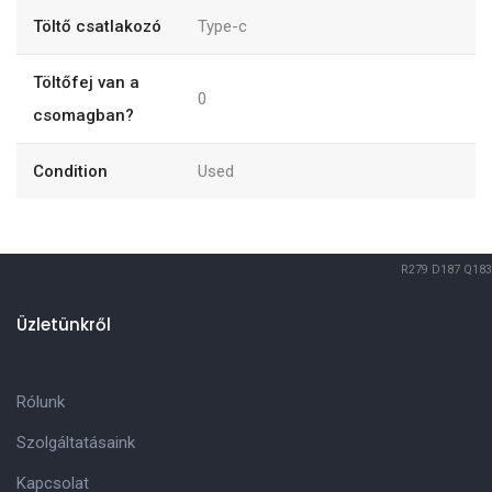
Töltő csatlakozó
Type-c
Töltőfej van a
0
csomagban?
Condition
Used
R279
D187
Q183
Üzletünkről
Rólunk
Szolgáltatásaink
Kapcsolat