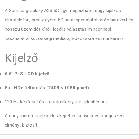
A Samsung Galaxy A23 5G egy megbízható, nagy kijelzős
okostelefon, amely gyors 5G adatkapcsolatot, erős hardvert és
hosszú üzemidőt kínál. Ideális választás mindennapi
használatra, közösségi médiára, videózásra és munkára is.
Kijelző
6,6″ PLS LCD kijelző
Full HD+ felbontás (2408 × 1080 pixel)
120 Hz képfrissítés a gördülékeny megjelenítéshez
A nagy méretű kijelző éles képet és kényelmes böngészési
élményt biztosít.