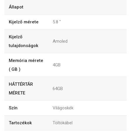
Állapot
Kijelző mérete
5.8
"
Kijelző
Amoled
tulajdonságok
Memória mérete
4GB
( GB )
HÁTTÉRTÁR
64GB
MÉRETE
Szín
Világoskék
Tartozékok
Töltökábel