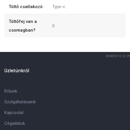
Töltő csatlakozó
Type-c
Töltőfej van a
0
csomagban?
R308
D212
Q179
Üzletünkről
Rólunk
Szolgáltatásaink
Kapcsolat
Cégadatok