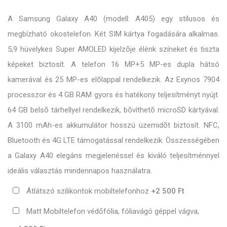
A Samsung Galaxy A40 (modell: A405) egy stílusos és
megbízható okostelefon. Két SIM kártya fogadására alkalmas.
5,9 hüvelykes Super AMOLED kijelzõje élénk színeket és tiszta
képeket biztosít. A telefon 16 MP+5 MP-es dupla hátsó
kamerával és 25 MP-es elõlappal rendelkezik. Az Exynos 7904
processzor és 4 GB RAM gyors és hatékony teljesítményt nyújt.
64 GB belsõ tárhellyel rendelkezik, bõvíthetõ microSD kártyával.
A 3100 mAh-es akkumulátor hosszú üzemidõt biztosít. NFC,
Bluetooth és 4G LTE támogatással rendelkezik. Összességében
a Galaxy A40 elegáns megjelenéssel és kiváló teljesítménnyel
ideális választás mindennapos használatra.
Átlátszó szilikontok mobiltelefonhoz
+2 500 Ft
Matt Mobiltelefon védőfólia, fóliavágó géppel vágva,