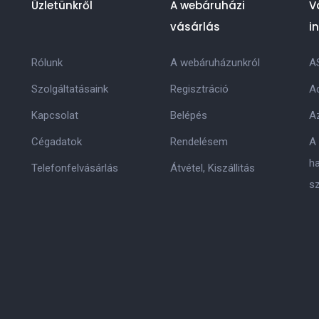
Üzletünkről
A webáruházi
V
vásárlás
i
Rólunk
A webáruházunkról
A
Szolgáltatásaink
Regisztráció
Ad
Kapcsolat
Belépés
Az
Cégadatok
Rendelésem
A
h
Telefonfelvásárlás
Átvétel, Kiszállitás
s