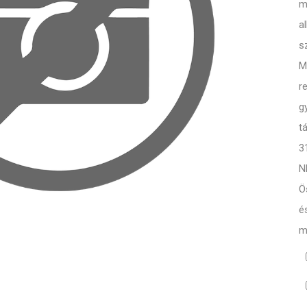
m
a
s
M
r
g
t
3
N
Ö
é
m