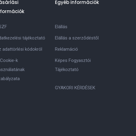
ásárlási
Egyéb információk
nformációk
SZF
Elállás
atkezelési tájékoztató
Elállás a szerződéstől
 adattörlési kódokról
Reklamáció
 Cookie-k
Képes Fogyasztói
asználatának
Tájékoztató
zabályzata
GYAKORI KÉRDÉSEK