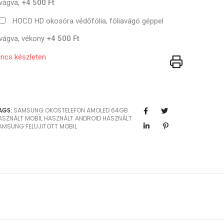
vágva,
+4 500 Ft
HOCO HD okosóra védőfólia, fóliavágó géppel
vágva, vékony
+4 500 Ft
incs készleten
AGS:
SAMSUNG
OKOSTELEFON
AMOLED
64GB
ASZNÁLT MOBIL
HASZNÁLT ANDROID
HASZNÁLT
AMSUNG
FELUJITOTT MOBIL