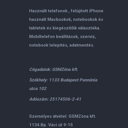
Használt telefonok , felújitott iPhone
használt Macbookok, notebookok és
tabletek és kiegészitőik választéka.
Mobiltelefon beállitások, szervíz,
notebook telepités, adatmentés.
Cégadatok: GSMZóna kft.
Székhely: 1133 Budapest Pannónia
utca 102
Adószám: 25174506-2-41
Személyes átvétel: GSMZóna kft.
1134.Bp. Váci út 9-15