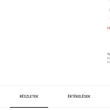
N
T
H
S
RÉSZLETEK
ÉRTÉKELÉSEK