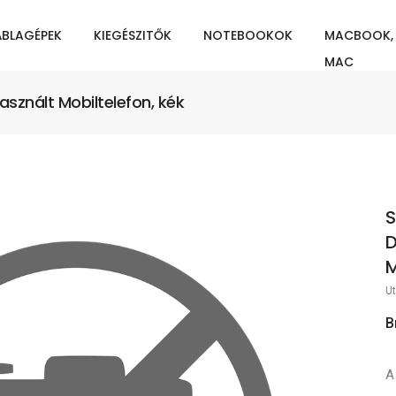
ÁBLAGÉPEK
KIEGÉSZITŐK
NOTEBOOKOK
MACBOOK,
MAC
znált Mobiltelefon, kék
S
D
M
Ut
B
A