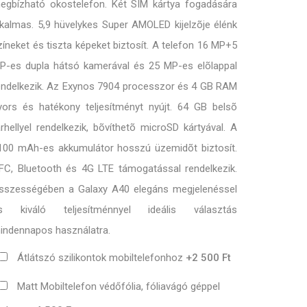
egbízható okostelefon. Két SIM kártya fogadására
lkalmas. 5,9 hüvelykes Super AMOLED kijelzõje élénk
zíneket és tiszta képeket biztosít. A telefon 16 MP+5
P-es dupla hátsó kamerával és 25 MP-es elõlappal
endelkezik. Az Exynos 7904 processzor és 4 GB RAM
yors és hatékony teljesítményt nyújt. 64 GB belsõ
árhellyel rendelkezik, bõvíthetõ microSD kártyával. A
100 mAh-es akkumulátor hosszú üzemidõt biztosít.
FC, Bluetooth és 4G LTE támogatással rendelkezik.
sszességében a Galaxy A40 elegáns megjelenéssel
s kiváló teljesítménnyel ideális választás
indennapos használatra.
Átlátszó szilikontok mobiltelefonhoz
+2 500 Ft
Matt Mobiltelefon védőfólia, fóliavágó géppel